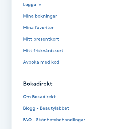
Logga in
Brynformning
Mina bokningar
Mina favoriter
Brynfärgning
Mitt presentkort
Brynplockning
Mitt friskvårdskort
Bröllopsuppsättning
Avboka med kod
C
Bokadirekt
Celluliter
Om Bokadirekt
Coachning
Blogg - Beautylabbet
Color correction
FAQ - Skönhetsbehandlingar