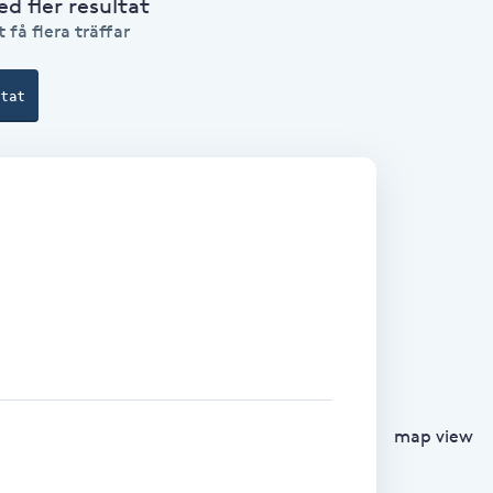
 fler resultat
 få flera träffar
ltat
map view