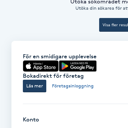
Utöka sökområdet med
Utöka din sökarea för att
Babylights
Visa fler resu
Balayage
Bambumassage
För en smidigare upplevelse
Barber
Bokadirekt för företag
Barnklippning
Läs mer
Företagsinloggning
BIAB
Blowout
Konto
Bottenfärg