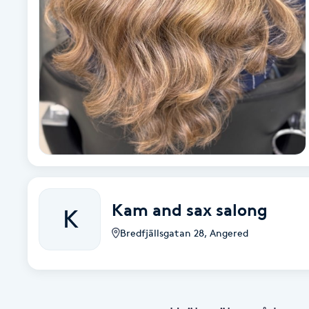
Alternativmedicin
Andningsmassage
Ansiktslyft utan kirurgi
Aromamassage
Ashtanga Yoga
Ayurveda
Kam and sax salong
K
Bredfjällsgatan 28
,
Angered
Ayurvedisk Massage
Ansiktsbehandling djuprengörande
B