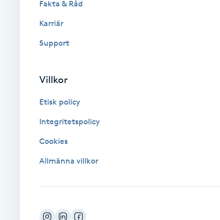
Fakta & Råd
Cryoterapi
D
Karriär
Support
Damklippning
Dermapen
Villkor
Diamantslipning
Etisk policy
E
Integritetspolicy
Enzympeeling
Cookies
Allmänna villkor
Extensions
Extensions borttagning