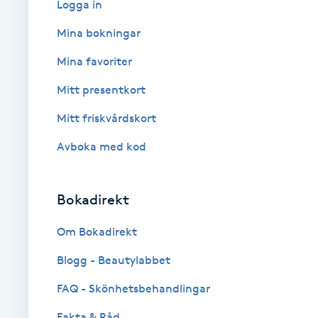
Logga in
Babylights
Mina bokningar
Mina favoriter
Balayage
Mitt presentkort
Bambumassage
Mitt friskvårdskort
Avboka med kod
Barber
Barnklippning
Bokadirekt
BIAB
Om Bokadirekt
Blogg - Beautylabbet
Blowout
FAQ - Skönhetsbehandlingar
Bottenfärg
Fakta & Råd