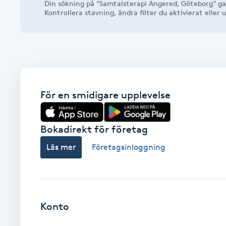
Din sökning på "Samtalsterapi Angered, Göteborg" gav
Alternativmedicin
Kontrollera stavning, ändra filter du aktivierat elle
Andningsmassage
Ansiktslyft utan kirurgi
För en smidigare upplevelse
Aromamassage
Ashtanga Yoga
Bokadirekt för företag
Läs mer
Företagsinloggning
Ayurveda
Ayurvedisk Massage
Konto
Ansiktsbehandling djuprengörande
B