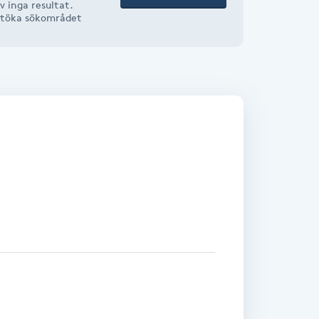
 inga resultat.
r utöka sökområdet