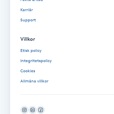
Karriär
Brynformning
Support
Brynfärgning
Villkor
Brynplockning
Etisk policy
Bröllopsuppsättning
Integritetspolicy
C
Cookies
Celluliter
Allmäna villkor
Coachning
Color correction