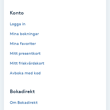
Ansiktsbehandling djuprengörande
Konto
B
Logga in
Babylights
Mina bokningar
Balayage
Mina favoriter
Bambumassage
Mitt presentkort
Mitt friskvårdskort
Barber
Avboka med kod
Barnklippning
Bokadirekt
BIAB
Om Bokadirekt
Blowout