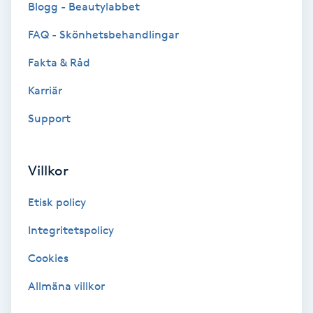
Blogg - Beautylabbet
Bottenfärg
FAQ - Skönhetsbehandlingar
Fakta & Råd
Brynformning
Karriär
Brynfärgning
Support
Brynplockning
Villkor
Bröllopsuppsättning
Etisk policy
C
Integritetspolicy
Celluliter
Cookies
Coachning
Allmäna villkor