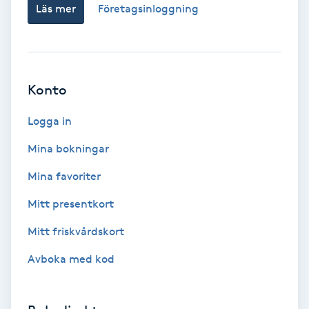
Läs mer
Företagsinloggning
Bottenfärg
Brynformning
Konto
Brynfärgning
Logga in
Brynplockning
Mina bokningar
Mina favoriter
Bröllopsuppsättning
Mitt presentkort
C
Mitt friskvårdskort
Celluliter
Avboka med kod
Coachning