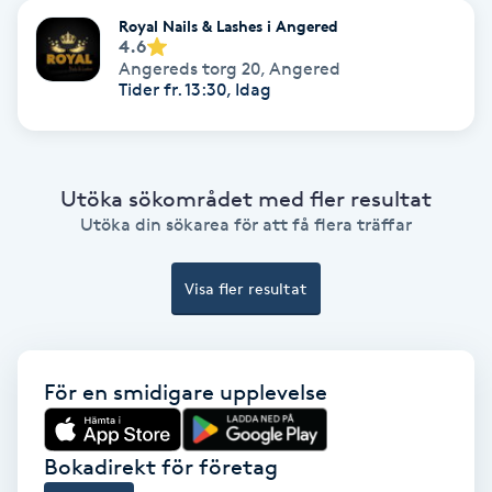
Ansiktsbehandling djuprengörande
Royal Nails & Lashes i Angered
4.6
B
Angereds torg 20
,
Angered
Tider fr. 13:30, Idag
Babylights
Balayage
Utöka sökområdet med fler resultat
Utöka din sökarea för att få flera träffar
Bambumassage
Visa fler resultat
Barber
Barnklippning
För en smidigare upplevelse
BIAB
Bokadirekt för företag
Blowout