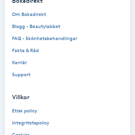
Bokadirekt
Color correction
Om Bokadirekt
Cryoterapi
Blogg - Beautylabbet
D
FAQ - Skönhetsbehandlingar
Damklippning
Fakta & Råd
Dermapen
Karriär
Support
Diamantslipning
E
Villkor
Enzympeeling
Etisk policy
Extensions
Integritetspolicy
Cookies