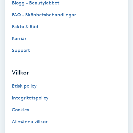
Blogg - Beautylabbet
Bottenfärg
FAQ - Skönhetsbehandlingar
Fakta & Råd
Brynformning
Karriär
Brynfärgning
Support
Brynplockning
Villkor
Bröllopsuppsättning
Etisk policy
C
Integritetspolicy
Celluliter
Cookies
Coachning
Allmänna villkor