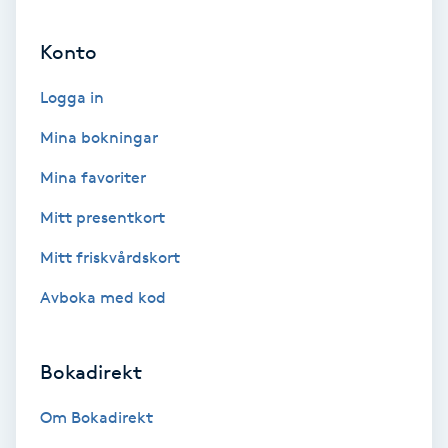
Ansiktsbehandling djuprengörande
Konto
B
Logga in
Babylights
Mina bokningar
Balayage
Mina favoriter
Bambumassage
Mitt presentkort
Mitt friskvårdskort
Barber
Avboka med kod
Barnklippning
Bokadirekt
BIAB
Om Bokadirekt
Blowout