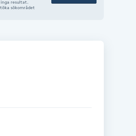
inga resultat.
r utöka sökområdet