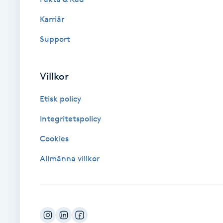
Karriär
Brynformning
Support
Brynfärgning
Villkor
Brynplockning
Etisk policy
Bröllopsuppsättning
Integritetspolicy
C
Cookies
Celluliter
Allmänna villkor
Coachning
Color correction