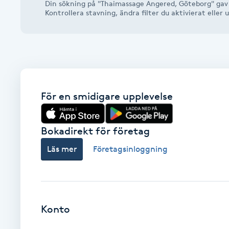
Din sökning på "Thaimassage Angered, Göteborg" gav 
Alternativmedicin
Kontrollera stavning, ändra filter du aktivierat elle
Andningsmassage
Ansiktslyft utan kirurgi
För en smidigare upplevelse
Aromamassage
Ashtanga Yoga
Bokadirekt för företag
Läs mer
Företagsinloggning
Ayurveda
Ayurvedisk Massage
Konto
Ansiktsbehandling djuprengörande
B