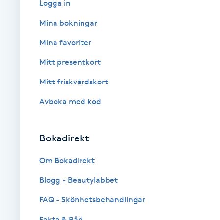
Logga in
Babylights
Mina bokningar
Mina favoriter
Balayage
Mitt presentkort
Bambumassage
Mitt friskvårdskort
Avboka med kod
Barber
Barnklippning
Bokadirekt
BIAB
Om Bokadirekt
Blogg - Beautylabbet
Blowout
FAQ - Skönhetsbehandlingar
Bottenfärg
Fakta & Råd