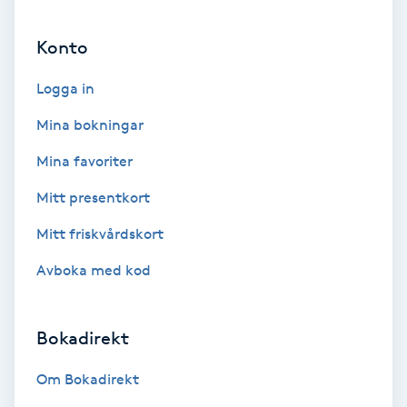
Ansiktsbehandling djuprengörande
Konto
B
Logga in
Babylights
Mina bokningar
Balayage
Mina favoriter
Bambumassage
Mitt presentkort
Mitt friskvårdskort
Barber
Avboka med kod
Barnklippning
Bokadirekt
BIAB
Om Bokadirekt
Blowout