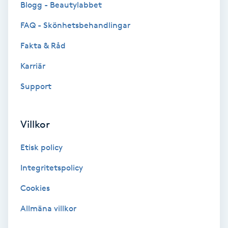
Blogg - Beautylabbet
Bottenfärg
FAQ - Skönhetsbehandlingar
Fakta & Råd
Brynformning
Karriär
Brynfärgning
Support
Brynplockning
Villkor
Bröllopsuppsättning
Etisk policy
C
Integritetspolicy
Celluliter
Cookies
Coachning
Allmäna villkor