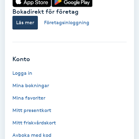
Bokadirekt för företag
Babylights
Läs mer
Företagsinloggning
Balayage
Bambumassage
Konto
Barber
Logga in
Barnklippning
Mina bokningar
BIAB
Mina favoriter
Mitt presentkort
Blowout
Mitt friskvårdskort
Bottenfärg
Avboka med kod