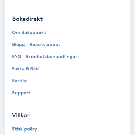
Brynformning
Bokadirekt
Brynfärgning
Om Bokadirekt
Brynplockning
Blogg - Beautylabbet
FAQ - Skönhetsbehandlingar
Bröllopsuppsättning
Fakta & Råd
C
Karriär
Celluliter
Support
Coachning
Villkor
Color correction
Etisk policy