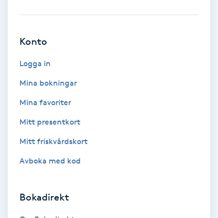
Brynformning
Konto
Brynfärgning
Logga in
Brynplockning
Mina bokningar
Bröllopsuppsättning
Mina favoriter
C
Mitt presentkort
Celluliter
Mitt friskvårdskort
Avboka med kod
Coachning
Color correction
Bokadirekt