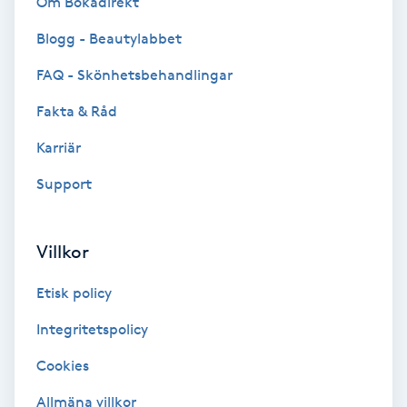
Om Bokadirekt
Cryoterapi
D
Blogg - Beautylabbet
FAQ - Skönhetsbehandlingar
Damklippning
Fakta & Råd
Dermapen
Karriär
Diamantslipning
Support
E
Villkor
Enzympeeling
Etisk policy
Extensions
Integritetspolicy
Extensions borttagning
Cookies
Allmäna villkor
Eyeliner-tatuering