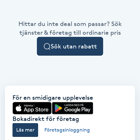
Babylights
Hittar du inte deal som passar? Sök
Balayage
tjänster & företag till ordinarie pris
Sök utan rabatt
Bambumassage
Barber
Barnklippning
För en smidigare upplevelse
BIAB
Blowout
Bokadirekt för företag
Läs mer
Företagsinloggning
Bottenfärg