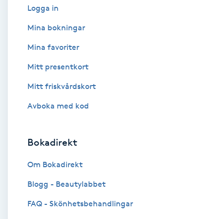
Logga in
Babylights
Mina bokningar
Mina favoriter
Balayage
Mitt presentkort
Bambumassage
Mitt friskvårdskort
Barber
Avboka med kod
Barnklippning
Bokadirekt
BIAB
Om Bokadirekt
Blogg - Beautylabbet
Blowout
FAQ - Skönhetsbehandlingar
Bottenfärg