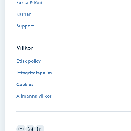
Fakta & Råd
Brynformning
Karriär
Support
Brynfärgning
Brynplockning
Villkor
Etisk policy
Bröllopsuppsättning
C
Integritetspolicy
Cookies
Celluliter
Allmänna villkor
Coachning
Color correction