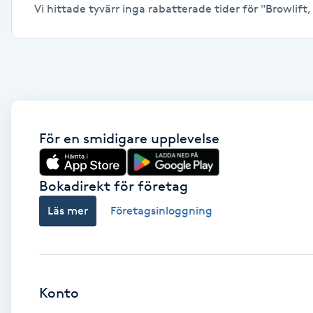
Vi hittade tyvärr inga rabatterade tider för "Browlift,
Alternativmedicin
Andningsmassage
Ansiktslyft utan kirurgi
Aromamassage
För en smidigare upplevelse
Ashtanga Yoga
Bokadirekt för företag
Ayurveda
Läs mer
Företagsinloggning
Ayurvedisk Massage
Ansiktsbehandling djuprengörande
Konto
B