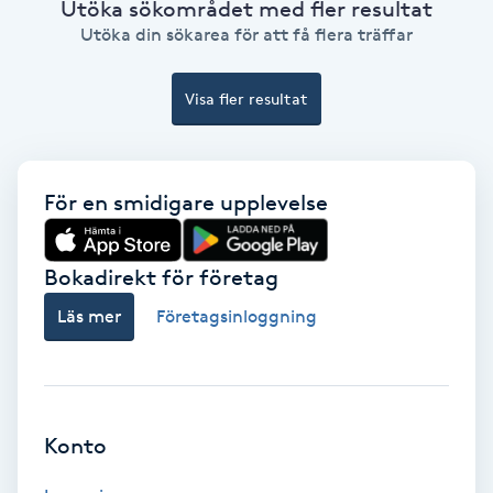
Utöka sökområdet med fler resultat
Color correction
Utöka din sökarea för att få flera träffar
Cryoterapi
Visa fler resultat
D
Damklippning
För en smidigare upplevelse
Dermapen
Bokadirekt för företag
Diamantslipning
Läs mer
Företagsinloggning
E
Enzympeeling
Extensions
Konto