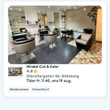
Bottenfärg
Brynformning
Brynfärgning
Brynplockning
Bröllopsuppsättning
Mirakel Cut & Color
4.8
C
Gibraltargatan 46
,
Göteborg
Tider fr. 11:45, ons 19 aug.
Celluliter
Betala senare
Presentkort
Coachning