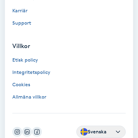
Fotmassage
Karriär
Support
Fotsvamp
Fotvård
Villkor
Etisk policy
Fransar
Integritetspolicy
Fransborttagning
Cookies
Fransfärgning
Allmäna villkor
Fransförlängning
Fransförlängning Megavolym
Svenska