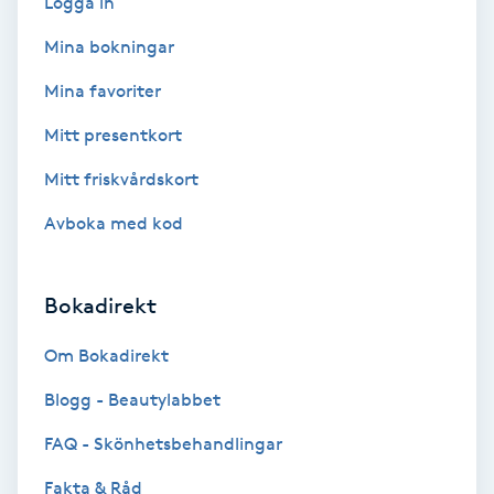
Logga in
Extensions borttagning
Mina bokningar
Eyeliner-tatuering
Mina favoriter
F
Mitt presentkort
Face framing
Mitt friskvårdskort
Faceliftmassage
Avboka med kod
Fet hårbotten
Bokadirekt
Fettreducering
Om Bokadirekt
Blogg - Beautylabbet
Fibromassage
FAQ - Skönhetsbehandlingar
Fillers
Fakta & Råd