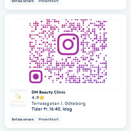
Betala senare
Presentkort
Ansiktsbehandling djuprengörande
B
Babylights
Balayage
Bambumassage
Barber
DM Beauty Clinic
Barnklippning
4.9
Terrassgatan 1
,
Göteborg
Tider fr. 16:40, Idag
BIAB
Betala senare
Presentkort
Blowout