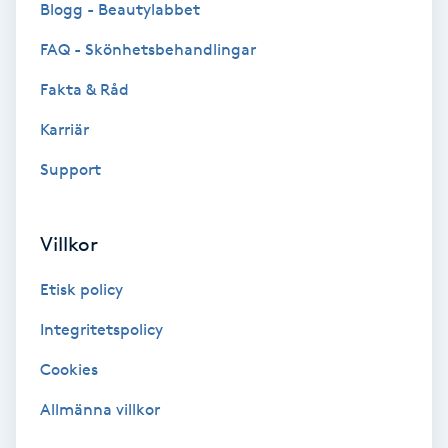
Blogg - Beautylabbet
Bottenfärg
FAQ - Skönhetsbehandlingar
Fakta & Råd
Brynformning
Karriär
Brynfärgning
Support
Brynplockning
Villkor
Bröllopsuppsättning
Etisk policy
C
Integritetspolicy
Celluliter
Cookies
Coachning
Allmänna villkor