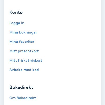
Ansiktsbehandling djuprengörande
Konto
B
Logga in
Babylights
Mina bokningar
Balayage
Mina favoriter
Bambumassage
Mitt presentkort
Mitt friskvårdskort
Barber
Avboka med kod
Barnklippning
Bokadirekt
BIAB
Om Bokadirekt
Blowout