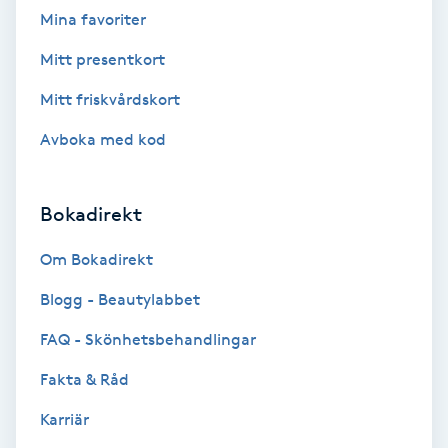
Extensions borttagning
Mina favoriter
Mitt presentkort
Eyeliner-tatuering
F
Mitt friskvårdskort
Avboka med kod
Face framing
Faceliftmassage
Bokadirekt
Fet hårbotten
Om Bokadirekt
Blogg - Beautylabbet
Fettreducering
FAQ - Skönhetsbehandlingar
Fibromassage
Fakta & Råd
Karriär
Fillers