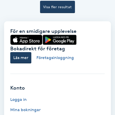
Color correction
Visa fler resultat
Cryoterapi
D
För en smidigare upplevelse
Damklippning
Bokadirekt för företag
Dermapen
Läs mer
Företagsinloggning
Diamantslipning
E
Konto
Enzympeeling
Logga in
Extensions
Mina bokningar