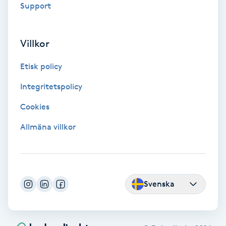
Support
Fotmassage
Villkor
Fotsvamp
Etisk policy
Fotvård
Integritetspolicy
Fransar
Cookies
Allmäna villkor
Fransborttagning
Fransfärgning
Fransförlängning
Svenska
Fransförlängning Megavolym