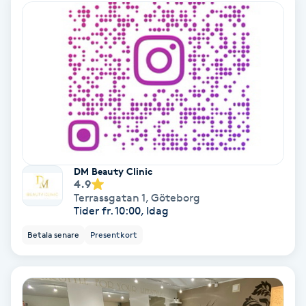
Ansiktsbehandling djuprengörande
B
Babylights
Balayage
Bambumassage
DM Beauty Clinic
Barber
4.9
Terrassgatan 1
,
Göteborg
Tider fr. 10:00, Idag
Barnklippning
Betala senare
Presentkort
BIAB
Blowout