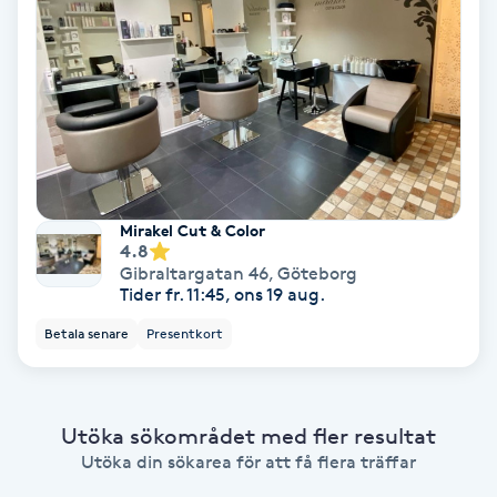
Bottenfärg
Brynformning
Brynfärgning
Mirakel Cut & Color
Brynplockning
4.8
Gibraltargatan 46
,
Göteborg
Tider fr. 11:45, ons 19 aug.
Bröllopsuppsättning
C
Betala senare
Presentkort
Celluliter
Utöka sökområdet med fler resultat
Coachning
Utöka din sökarea för att få flera träffar