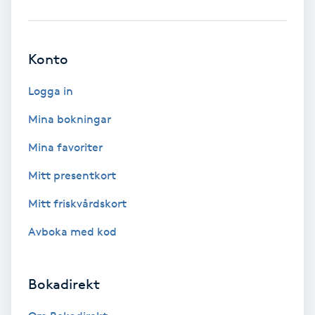
Ansiktsbehandling djuprengörande
B
Konto
Babylights
Logga in
Balayage
Mina bokningar
Mina favoriter
Bambumassage
Mitt presentkort
Barber
Mitt friskvårdskort
Barnklippning
Avboka med kod
BIAB
Bokadirekt
Blowout