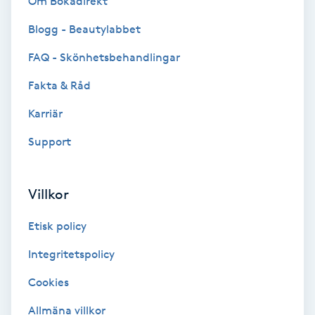
Om Bokadirekt
Blogg - Beautylabbet
Bottenfärg
FAQ - Skönhetsbehandlingar
Brynformning
Fakta & Råd
Brynfärgning
Karriär
Support
Brynplockning
Bröllopsuppsättning
Villkor
C
Etisk policy
Celluliter
Integritetspolicy
Cookies
Coachning
Allmäna villkor