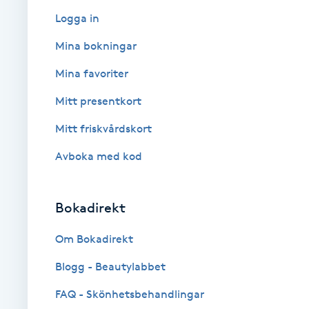
Logga in
Babylights
Mina bokningar
Balayage
Mina favoriter
Mitt presentkort
Bambumassage
Mitt friskvårdskort
Barber
Avboka med kod
Barnklippning
Bokadirekt
BIAB
Om Bokadirekt
Blowout
Blogg - Beautylabbet
FAQ - Skönhetsbehandlingar
Bottenfärg