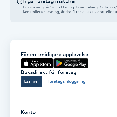
Inga företag matchar
Alternativmedicin
Din sökning på "Microblading Johanneberg, Göteborg"
Kontrollera stavning, ändra filter du aktivierat elle
Andningsmassage
Ansiktslyft utan kirurgi
Aromamassage
För en smidigare upplevelse
Ashtanga Yoga
Bokadirekt för företag
Ayurveda
Läs mer
Företagsinloggning
Ayurvedisk Massage
Ansiktsbehandling djuprengörande
Konto
B