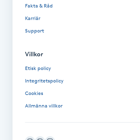
Fakta & Råd
Brynformning
Karriär
Support
Brynfärgning
Brynplockning
Villkor
Bröllopsuppsättning
Etisk policy
C
Integritetspolicy
Celluliter
Cookies
Allmänna villkor
Coachning
Color correction