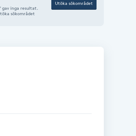
Utöka sökområdet
 gav inga resultat.
r utöka sökområdet