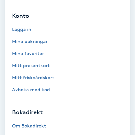
Ansiktsbehandling djuprengörande
Konto
B
Logga in
Babylights
Mina bokningar
Balayage
Mina favoriter
Bambumassage
Mitt presentkort
Mitt friskvårdskort
Barber
Avboka med kod
Barnklippning
Bokadirekt
BIAB
Om Bokadirekt
Blowout