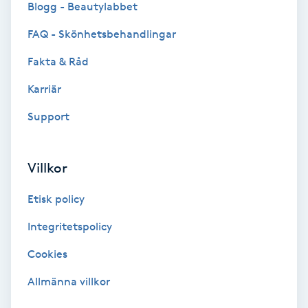
Blogg - Beautylabbet
Bottenfärg
FAQ - Skönhetsbehandlingar
Fakta & Råd
Brynformning
Karriär
Brynfärgning
Support
Brynplockning
Villkor
Bröllopsuppsättning
Etisk policy
C
Integritetspolicy
Celluliter
Cookies
Coachning
Allmänna villkor