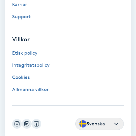
Extensions borttagning
Karriär
Support
Eyeliner-tatuering
F
Villkor
Face framing
Etisk policy
Faceliftmassage
Integritetspolicy
Fet hårbotten
Cookies
Allmänna villkor
Fettreducering
Fibromassage
Svenska
Fillers