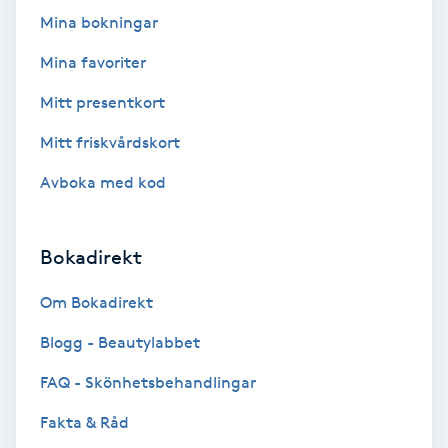
Color correction
Mina bokningar
Mina favoriter
Cryoterapi
D
Mitt presentkort
Mitt friskvårdskort
Damklippning
Avboka med kod
Dermapen
Bokadirekt
Diamantslipning
E
Om Bokadirekt
Enzympeeling
Blogg - Beautylabbet
FAQ - Skönhetsbehandlingar
Extensions
Fakta & Råd