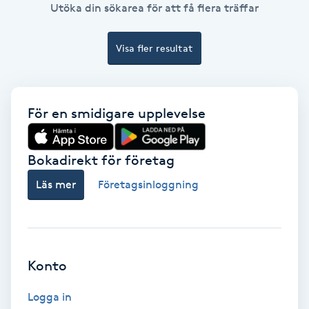
Utöka din sökarea för att få flera träffar
Bottenfärg
Visa fler resultat
Brynformning
Brynfärgning
För en smidigare upplevelse
Brynplockning
Bokadirekt för företag
Bröllopsuppsättning
Läs mer
Företagsinloggning
C
Celluliter
Konto
Coachning
Logga in