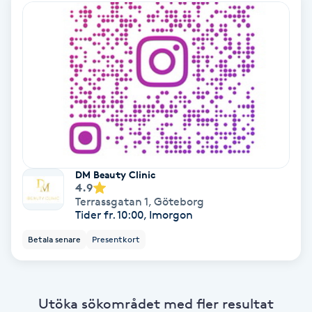
Ansiktsbehandling djuprengörande
B
Babylights
Balayage
Bambumassage
DM Beauty Clinic
Barber
4.9
Terrassgatan 1
,
Göteborg
Tider fr. 10:00, Imorgon
Barnklippning
Betala senare
Presentkort
BIAB
Utöka sökområdet med fler resultat
Blowout