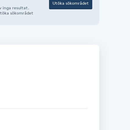
Utöka sökområdet
 inga resultat.
r utöka sökområdet