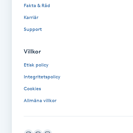
Fakta & Råd
Brynformning
Karriär
Support
Brynfärgning
Brynplockning
Villkor
Bröllopsuppsättning
Etisk policy
C
Integritetspolicy
Celluliter
Cookies
Allmäna villkor
Coachning
Color correction