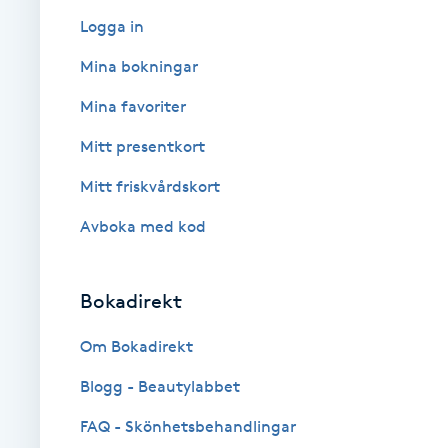
Logga in
Babylights
Mina bokningar
Balayage
Mina favoriter
Mitt presentkort
Bambumassage
Mitt friskvårdskort
Barber
Avboka med kod
Barnklippning
Bokadirekt
BIAB
Om Bokadirekt
Blowout
Blogg - Beautylabbet
FAQ - Skönhetsbehandlingar
Bottenfärg