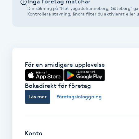
Inga företag matchar
Alternativmedicin
Din sökning på "Hot yoga Johanneberg, Göteborg" gav
Kontrollera stavning, ändra filter du aktivierat elle
Andningsmassage
Ansiktslyft utan kirurgi
Aromamassage
För en smidigare upplevelse
Ashtanga Yoga
Bokadirekt för företag
Ayurveda
Läs mer
Företagsinloggning
Ayurvedisk Massage
Ansiktsbehandling djuprengörande
Konto
B