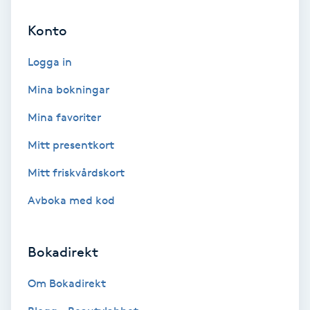
Konto
Bottenfärg
Logga in
Brynformning
Mina bokningar
Brynfärgning
Mina favoriter
Mitt presentkort
Brynplockning
Mitt friskvårdskort
Bröllopsuppsättning
Avboka med kod
C
Celluliter
Bokadirekt
Coachning
Om Bokadirekt