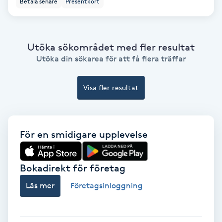
Betala senare
Presentkort
Ansiktsbehandling djuprengörande
B
Utöka sökområdet med fler resultat
Babylights
Utöka din sökarea för att få flera träffar
Balayage
Visa fler resultat
Bambumassage
Barber
För en smidigare upplevelse
Barnklippning
Bokadirekt för företag
Läs mer
Företagsinloggning
BIAB
Blowout