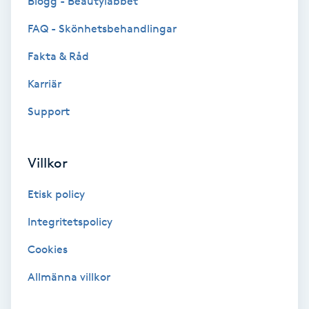
Blogg - Beautylabbet
Color correction
FAQ - Skönhetsbehandlingar
Cryoterapi
Fakta & Råd
D
Karriär
Damklippning
Support
Dermapen
Villkor
Diamantslipning
Etisk policy
E
Integritetspolicy
Enzympeeling
Cookies
Extensions
Allmänna villkor