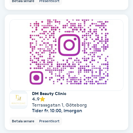
Betala senare
Presentkort
Ansiktsbehandling djuprengörande
B
Babylights
Balayage
Bambumassage
Barber
DM Beauty Clinic
Barnklippning
4.9
Terrassgatan 1
,
Göteborg
Tider fr. 10:00, Imorgon
BIAB
Betala senare
Presentkort
Blowout