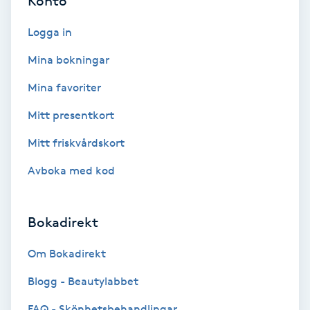
Konto
Color correction
Logga in
Cryoterapi
Mina bokningar
D
Mina favoriter
Damklippning
Mitt presentkort
Dermapen
Mitt friskvårdskort
Avboka med kod
Diamantslipning
E
Bokadirekt
Enzympeeling
Om Bokadirekt
Extensions
Blogg - Beautylabbet
FAQ - Skönhetsbehandlingar