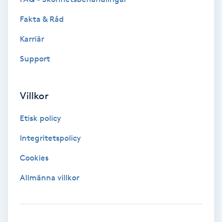
Extensions borttagning
Fakta & Råd
Eyeliner-tatuering
Karriär
F
Support
Face framing
Villkor
Faceliftmassage
Etisk policy
Fet hårbotten
Integritetspolicy
Fettreducering
Cookies
Allmänna villkor
Fibromassage
Fillers