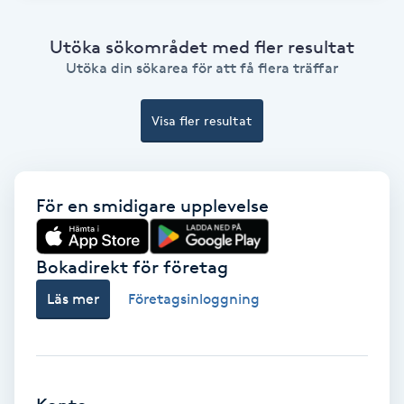
Bottenfärg
Utöka sökområdet med fler resultat
Utöka din sökarea för att få flera träffar
Brynformning
Visa fler resultat
Brynfärgning
Brynplockning
För en smidigare upplevelse
Bröllopsuppsättning
Bokadirekt för företag
C
Läs mer
Företagsinloggning
Celluliter
Coachning