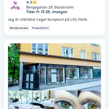
4.9
Bergsgatan 29
,
Stockholm
Keratinbehandling
Tider fr. 15:05, Imorgon
Jag är utbildad nagel terapeut på Lilly Nails.
Kinesiologi
Betala senare
Presentkort
Kinesisk medicin
Kiropraktik
Klangmassage
Klippning
Klippning & Slingor
Klippning ungdom