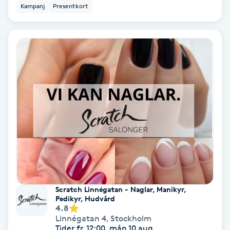
Kampanj
Presentkort
Hypnos
Hårborttagning
Hårbottenbehandling
Hårförlängning
Hårvård
Hälsa
Hälsprickor
Scratch Linnégatan - Naglar, Manikyr,
I
Pedikyr, Hudvård
4.8
Linnégatan 4
,
Stockholm
Idrottsmassage
Tider fr. 12:00, mån 10 aug.