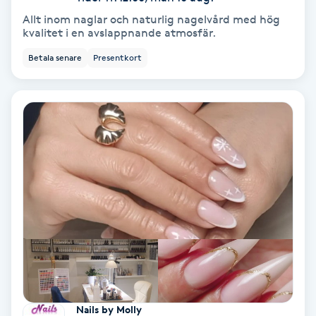
Allt inom naglar och naturlig nagelvård med hög
IPL
kvalitet i en avslappnande atmosfär.
Betala senare
Presentkort
IPL hårborttagning
IR-massage
J
Japansk massage
K
K18
Katun fransar
Kemisk peeling
Nails by Molly