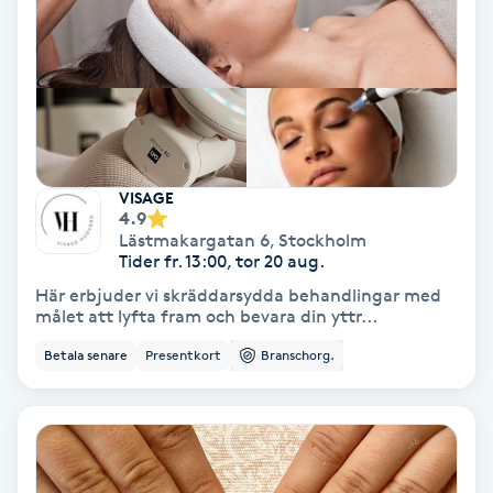
Nagelvård
Naglar borttagning
Naglar reparation
VISAGE
4.9
Lästmakargatan 6
,
Stockholm
Naprapati
Tider fr. 13:00, tor 20 aug.
Här erbjuder vi skräddarsydda behandlingar med
Navelpiercing
målet att lyfta fram och bevara din yttr...
Betala senare
Presentkort
Branschorg.
NBE-massage
Ny frisyr
O