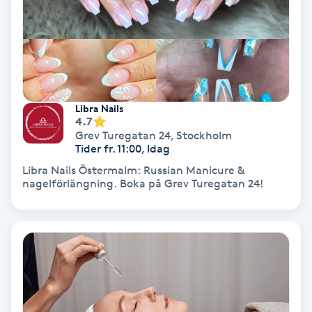
Nagelförlängning akryl
Nagelförlängning gelé
Libra Nails
Nagelförlängning glasfiber
4.7
Grev Turegatan 24
,
Stockholm
Tider fr. 11:00, Idag
Nagelförlängning silke
Libra Nails Östermalm: Russian Manicure &
nagelförlängning. Boka på Grev Turegatan 24!
Nagelförstärkning
Nagelklippning
Nagelsvamp
Nageltrång