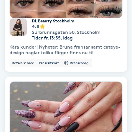
Extensions borttagning
Eyeliner-tatuering
DL Beauty Stockholm
4.8
F
Surbrunnsgatan 50
,
Stockholm
Tider fr. 13:55, Idag
Face framing
Kära kunder! Nyheter: Bruna fransar samt cateye-
design naglar i olika färger finns nu till
Faceliftmassage
Betala senare
Presentkort
Branschorg.
Fet hårbotten
Fettreducering
Fibromassage
Fillers