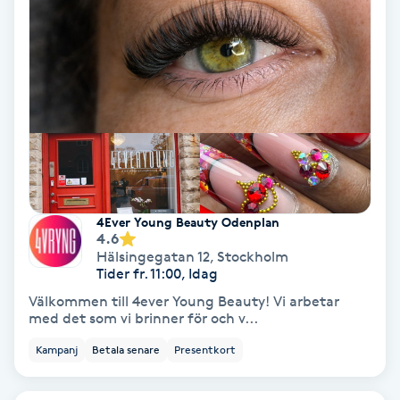
Regndroppsmassage
Reiki
Reikihealing
Reiki massage
Restorative Yoga
4Ever Young Beauty Odenplan
4.6
Hälsingegatan 12
,
Stockholm
Rosacea
Tider fr. 11:00, Idag
Välkommen till 4ever Young Beauty! Vi arbetar
Rosenmetoden
med det som vi brinner för och v...
Kampanj
Betala senare
Presentkort
Ryggmassage
S