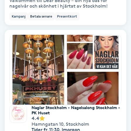
Välkommen till Dear Beauty – din nya oas för
Terapi
nagelvår och skönhet i hjärtat av Stockholm!
Kampanj
Betala senare
Presentkort
Thaimassage
Toning
Torr hårbotten
Torrborstning
Triggerpunktsmassage
Trådning
Naglar Stockholm - Nagelsalong Stockholm -
PK Huset
Träning
4.4
Hamngatan 10
,
Stockholm
Tider fr. 11:30, Imorgon