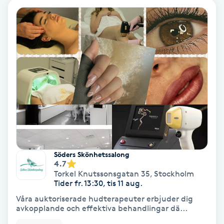
Spa
Spa manikyr & pedikyr
Spa-manikyr
Spa-pedikyr
Spraytan
Söders Skönhetssalong
Stylist
4.7
Torkel Knutssonsgatan 35
,
Stockholm
Tider fr. 13:30, tis 11 aug.
Sugaring
Våra auktoriserade hudterapeuter erbjuder dig
avkopplande och effektiva behandlingar dä...
Svensk massage