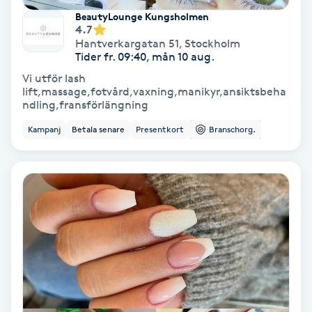
BeautyLounge Kungsholmen
Koppningsmassage
4.7
Hantverkargatan 51
,
Stockholm
Tider fr. 09:40, mån 10 aug.
Kosmetisk tatuering
Vi utför lash
lift,massage,fotvård,vaxning,manikyr,ansiktsbeha
Kostrådgivning
ndling,fransförlängning
Kampanj
Betala senare
Presentkort
Branschorg.
Kroppsinpackning
Kroppspeeling
Käkledsbehandling
Kärlbehandling
L