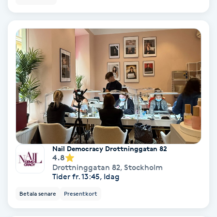
Skoinlägg
Skägg
Skäggfärgning
Skäggklippning
Skäggtrimmning
Nail Democracy Drottninggatan 82
Skönhet
4.8
Drottninggatan 82
,
Stockholm
Tider fr. 13:45, Idag
Slingor
Betala senare
Presentkort
Sockring