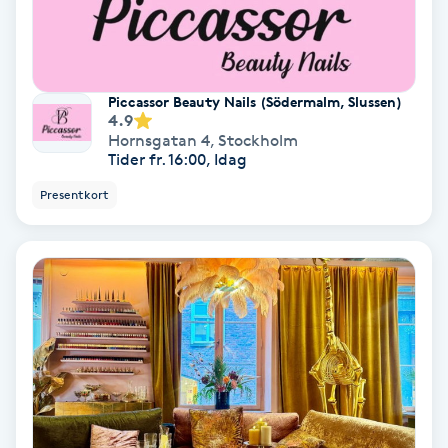
Lymfmassage
Läpptatuering
M
Piccassor Beauty Nails (Södermalm, Slussen)
4.9
Makeup
Hornsgatan 4
,
Stockholm
Tider fr. 16:00, Idag
Manikyr & Pedikyr
Presentkort
Massage
Medial vägledning
Medicinsk massage
Meditation