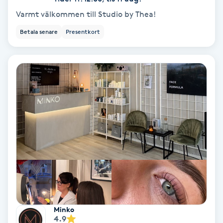
Volymfransar
Varmt välkommen till Studio by Thea!
Betala senare
Presentkort
Vårtor
Y
Yin Yoga
Yoga
Yoga Nidra
Yogamassage
Z
Zonterapi
Minko
4.9