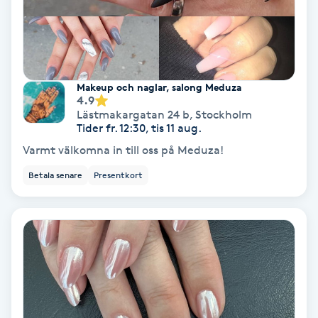
Fotmassage
Fotsvamp
Makeup och naglar, salong Meduza
Fotvård
4.9
Lästmakargatan 24 b
,
Stockholm
Tider fr. 12:30, tis 11 aug.
Fransar
Varmt välkomna in till oss på Meduza!
Betala senare
Presentkort
Fransborttagning
Fransfärgning
Fransförlängning
Fransförlängning Megavolym