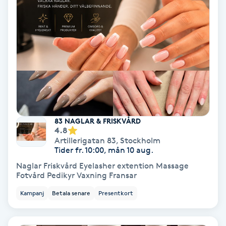
Personlig tränare
Picolaser
Piercing
Pigmentbehandling
83 NAGLAR & FRISKVÅRD
4.8
Pigmentfläckar
Artillerigatan 83
,
Stockholm
Tider fr. 10:00, mån 10 aug.
Plastikkirurgi
Naglar Friskvård Eyelasher extention Massage
Fotvård Pedikyr Vaxning Fransar
Powder brows
Kampanj
Betala senare
Presentkort
Power Yoga