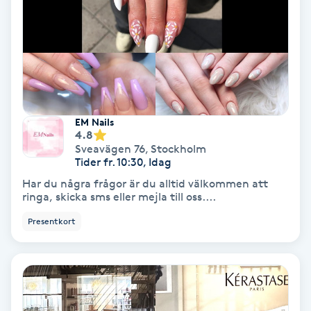
Färgning
Föning
G
Gel naglar
EM Nails
4.8
Sveavägen 76
,
Stockholm
Gelenaglar
Tider fr. 10:30, Idag
Har du några frågor är du alltid välkommen att
Gellack
ringa, skicka sms eller mejla till oss....
Presentkort
Gellack med förstärkning
Gravidmassage
Gravidyoga