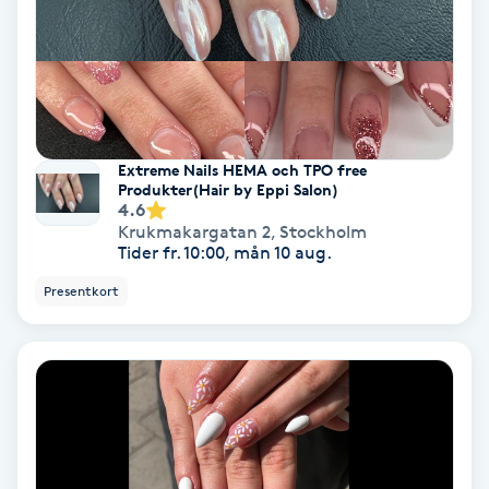
Fransförlängning Volym
Fransk manikyr
Fransrengöring
Extreme Nails HEMA och TPO free
Produkter(Hair by Eppi Salon)
4.6
Frekvensterapi
Krukmakargatan 2
,
Stockholm
Tider fr. 10:00, mån 10 aug.
Friskvård
Presentkort
Friskvårdsmassage
Frisör
Funktionsanalys