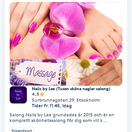
Samtalsterapi
Senioryoga
Shiatsu
Singelfransar
Sjukgymnastik
Nails by Lee (Tusen sköna naglar salong)
Skalpmassage
4.5
Surbrunnsgatan 29
,
Stockholm
Tider fr. 11:45, Idag
Skinbooster
Salong Nails by Lee grundades år 2015 och är en
komplett skönhetssalong för dig som vill k...
Sklerosering
Presentkort