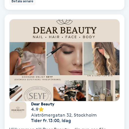
Betala senare
Svettbehandling
T
Tuina-massage
Taktil massage
Tandblekning
Tandläkare
Tatuering
Dear Beauty
4.9
Tatueringsborttagning
Alströmergatan 32
,
Stockholm
Tider fr. 13:00, Idag