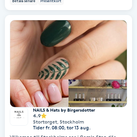
Betala senare
Presentkort
Ansiktsbehandling djuprengörande
B
Babylights
Balayage
Bambumassage
Barber
Barnklippning
NAILS & Hats by Birgersdotter
4.9
BIAB
Stortorget
,
Stockholm
Tider fr. 08:00, tor 13 aug.
Blowout