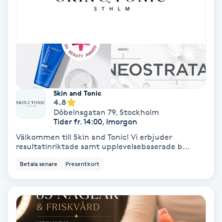
Osteopati
P
Paraffinbehandling
Pedikyr
Skin and Tonic
4.8
Pensionärklippning
Döbelnsgatan 79
,
Stockholm
Tider fr. 14:00, Imorgon
Permanent
Välkommen till Skin and Tonic! Vi erbjuder
resultatinriktade samt upplevelsebaserade b...
Permanent hårborttagning
Betala senare
Presentkort
Permanent ögonbrynsmakeup
Personal shopper