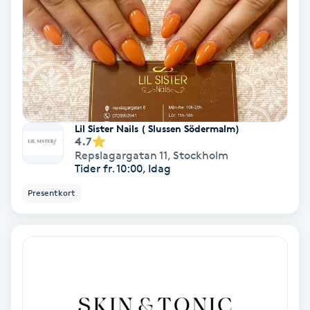
Olaplex
Olaplexbehandling
Ombre
Lil Sister Nails ( Slussen Södermalm)
Ombre brows
4.7
Repslagargatan 11
,
Stockholm
Ombre naglar
Tider fr. 10:00, Idag
Presentkort
Optiker
Ortobionomi
Ortopedi