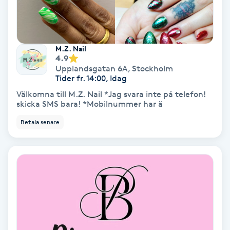
Laserbehandling
Lashlift Keratin
M.Z. Nail
4.9
LED-ljusterapi
Upplandsgatan 6A
,
Stockholm
Tider fr. 14:00, Idag
Liktornar
Välkomna till M.Z. Nail *Jag svara inte på telefon!
skicka SMS bara! *Mobilnummer har ä
LPG
Betala senare
LPG-behandling
LPG-massage
Luggklippning