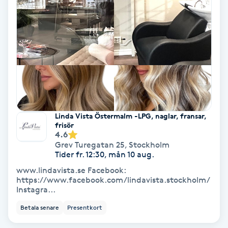
Gruppträning
Gua Sha-massage
H
Hatha Yoga
Linda Vista Östermalm -LPG, naglar, fransar,
Headspa
frisör
4.6
Grev Turegatan 25
,
Stockholm
Healing
Tider fr. 12:30, mån 10 aug.
www.lindavista.se Facebook:
https://www.facebook.com/lindavista.stockholm/
Herrklippning
Instagra...
Betala senare
Presentkort
HIFU