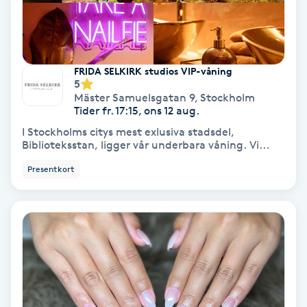
Medium
Megavolymfransar
FRIDA SELKIRK studios VIP-våning
5
Melasma
Mäster Samuelsgatan 9
,
Stockholm
Tider fr. 17:15, ons 12 aug.
I Stockholms citys mest exlusiva stadsdel,
Mesoterapi
Biblioteksstan, ligger vår underbara våning. Vi...
Presentkort
MicroPen
Microshading
Mixfransar
N
Nagelförlängning