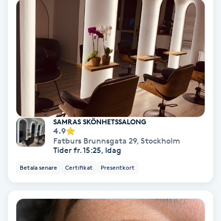
PRP (Platelet Rich Plasma)
PRX-T33
Psoriasis
PT
R
SAMRAS SKÖNHETSSALONG
4.9
Fatburs Brunnsgata 29
,
Stockholm
Radiofrekvens
Tider fr. 15:25, Idag
Betala senare
Certifikat
Presentkort
Rakning
Reflexologi