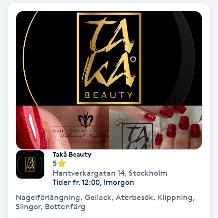
Hollywood Peel
Hot Stone Massage
Hot yoga
Hudföryngring
Huduppstramning
Hudvård
Takå Beauty
5
Hyaluronsyra
Hantverkargatan 14
,
Stockholm
Tider fr. 12:00, Imorgon
Nagelförlängning, Gellack, Återbesök, Klippning,
Hyperhidros
Slingor, Bottenfärg