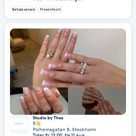
Tvätt & Fön
Betala senare
Presentkort
V
Vaccination
Vampyrbehandling
Vaxning
Vaxning brasiliansk
Veterinär
Vibrationsmassage
Studio by Thea
5
Vinyasa Yoga
Polhemsgatan 8
,
Stockholm
Tider fr. 12:00, tis 11 aug.