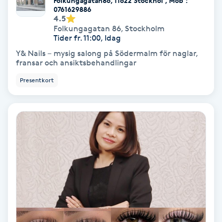
Folkungagatan86, 11622 Stockhol , Mob :
Color correction
0761629886
4.5
Folkungagatan 86
,
Stockholm
Cryoterapi
Tider fr. 11:00, Idag
D
Y& Nails – mysig salong på Södermalm för naglar,
fransar och ansiktsbehandlingar
Damklippning
Presentkort
Dermapen
Diamantslipning
E
Enzympeeling
Extensions