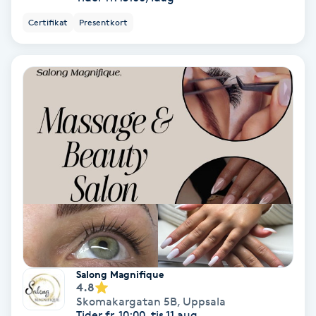
Color correction
Certifikat
Presentkort
Cryoterapi
D
Damklippning
Dermapen
Diamantslipning
E
Enzympeeling
Salong Magnifique
Extensions
4.8
Skomakargatan 5B
,
Uppsala
Tider fr. 10:00, tis 11 aug.