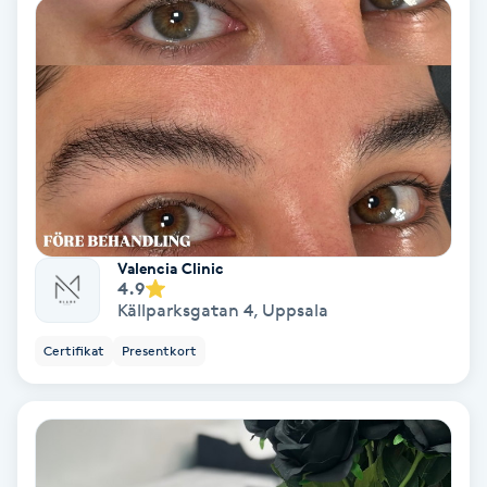
Hypnos
Hårborttagning
Hårbottenbehandling
Hårförlängning
Hårvård
Valencia Clinic
4.9
Källparksgatan 4
,
Uppsala
Hälsa
Certifikat
Presentkort
Hälsprickor
I
Idrottsmassage