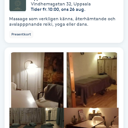
Vindhemsgatan 32
,
Uppsala
Fotmassage
Tider fr. 10:00, ons 26 aug.
Massage som verkligen känns, återhämtande och
Fotsvamp
avslapppnande reiki, yoga eller dans.
Presentkort
Fotvård
Fransar
Fransborttagning
Fransfärgning
Fransförlängning
Fransförlängning Megavolym