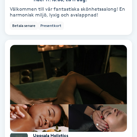
Extensions borttagning
Välkommen till vår fantastiska skönhetssalong! En
harmonisk miljö, lyxig och avslappnad!
Eyeliner-tatuering
Betala senare
Presentkort
F
Face framing
Faceliftmassage
Fet hårbotten
Fettreducering
Fibromassage
Fillers
Uppsala Holistics