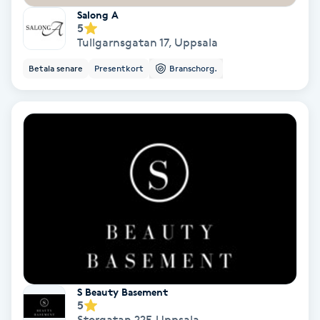
Salong A
Färgning
5
Tullgarnsgatan 17
,
Uppsala
Föning
Betala senare
Presentkort
Branschorg.
G
Gel naglar
Gelenaglar
Gellack
Gellack med förstärkning
Gravidmassage
S Beauty Basement
5
Gravidyoga
Storgatan 22F
,
Uppsala