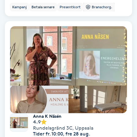
Ansiktsbehandling djuprengörande
Kampanj
Betala senare
Presentkort
Branschorg.
B
Babylights
Balayage
Bambumassage
Barber
Barnklippning
BIAB
Anna K Näsén
4.9
Rundelsgränd 3C
,
Uppsala
Blowout
Tider fr. 10:00, fre 28 aug.