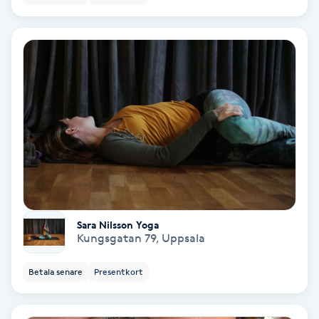
Hollywood Peel
Hot Stone Massage
Hot yoga
Hudföryngring
Huduppstramning
Hudvård
Sara Nilsson Yoga
Kungsgatan 79
,
Uppsala
Hyaluronsyra
Betala senare
Presentkort
Hyperhidros