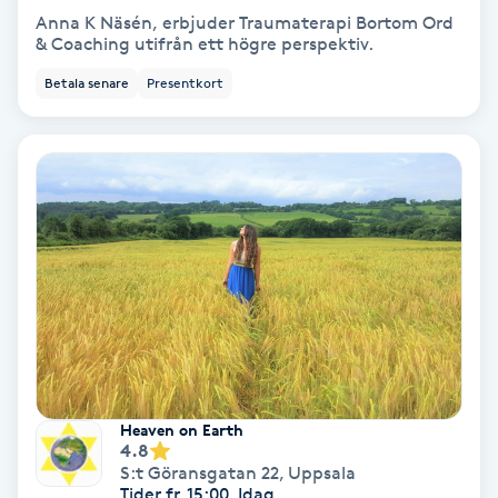
Anna K Näsén, erbjuder Traumaterapi Bortom Ord
& Coaching utifrån ett högre perspektiv.
Bottenfärg
Betala senare
Presentkort
Brynformning
Brynfärgning
Brynplockning
Bröllopsuppsättning
C
Celluliter
Heaven on Earth
Coachning
4.8
S:t Göransgatan 22
,
Uppsala
Tider fr. 15:00, Idag