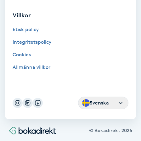
Laserbehandling
Villkor
Lashlift Keratin
Etisk policy
LED-ljusterapi
Integritetspolicy
Liktornar
Cookies
Allmänna villkor
LPG
LPG-behandling
Svenska
LPG-massage
Luggklippning
© Bokadirekt
2026