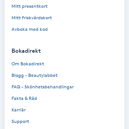
Mitt presentkort
Koppningsmassage
Mitt friskvårdskort
Kosmetisk tatuering
Avboka med kod
Kostrådgivning
Bokadirekt
Kroppsinpackning
Om Bokadirekt
Kroppspeeling
Blogg - Beautylabbet
FAQ - Skönhetsbehandlingar
Käkledsbehandling
Fakta & Råd
Kärlbehandling
Karriär
L
Support