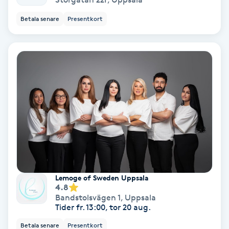
Betala senare
Presentkort
Gruppträning
Gua Sha-massage
H
Hatha Yoga
Headspa
Healing
Lemoge of Sweden Uppsala
Herrklippning
4.8
Bandstolsvägen 1
,
Uppsala
Tider fr. 13:00, tor 20 aug.
HIFU
Betala senare
Presentkort