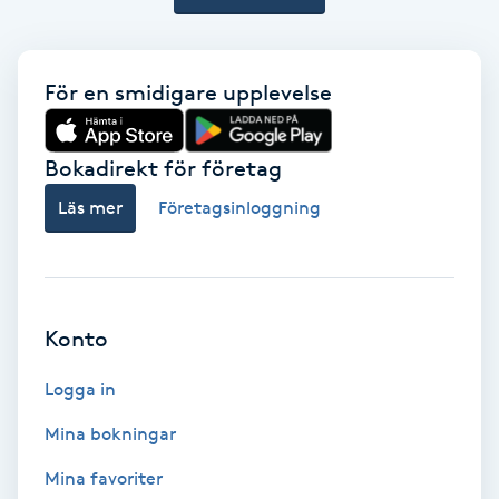
Keratinbehandling
För en smidigare upplevelse
Kinesiologi
Kinesisk medicin
Bokadirekt för företag
Läs mer
Företagsinloggning
Kiropraktik
Klangmassage
Konto
Klippning
Logga in
Klippning & Slingor
Mina bokningar
Klippning ungdom
Mina favoriter