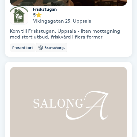
Fransförlängning Volym
Friskstugan
5
Vikingagatan 25
,
Uppsala
Fransk manikyr
Kom till Friskstugan, Uppsala - liten mottagning
med stort utbud, friskvård i flera former
Fransrengöring
Presentkort
Branschorg.
Frekvensterapi
Friskvård
Friskvårdsmassage
Frisör
Funktionsanalys