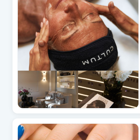
Alternativmedicin
Andningsmassage
Ansiktslyft utan kirurgi
Aromamassage
Ashtanga Yoga
Ayurveda
Ayurvedisk Massage
Ansiktsbehandling djuprengörande
B