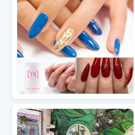
Babylights
Balayage
Bambumassage
Barber
Barnklippning
BIAB
Blowout
Bottenfärg