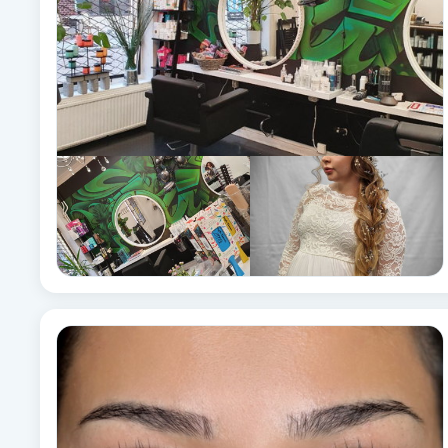
Brynformning
Brynfärgning
Brynplockning
Bröllopsuppsättning
C
Celluliter
Coachning
Color correction