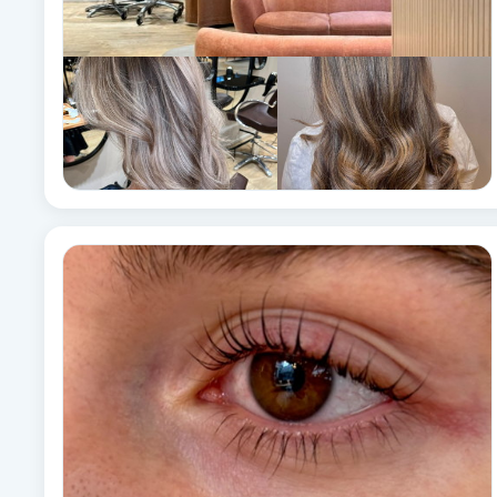
Fotsvamp
Fotvård
Fransar
Fransborttagning
Fransfärgning
Fransförlängning
Fransförlängning Megavolym
Fransförlängning Volym