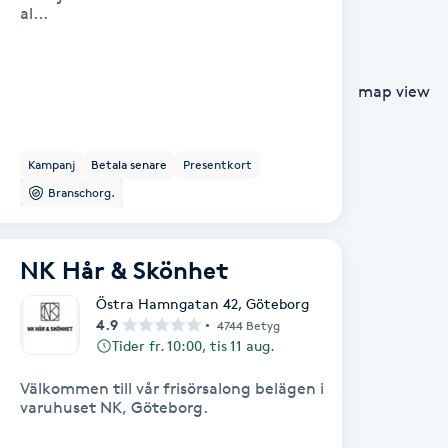
al...
map view
Kampanj
Betala senare
Presentkort
Branschorg.
NK Hår & Skönhet
Östra Hamngatan 42
,
Göteborg
4.9
4744 Betyg
Tider fr. 10:00, tis 11 aug.
Välkommen till vår frisörsalong belägen i
varuhuset NK, Göteborg.