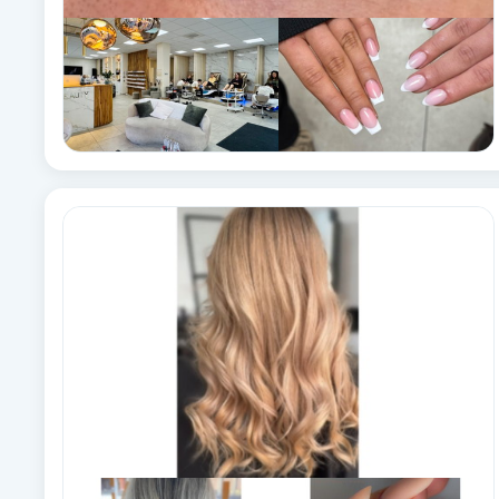
Fransk manikyr
Fransrengöring
Frekvensterapi
Friskvård
Friskvårdsmassage
Frisör
Funktionsanalys
Färgning