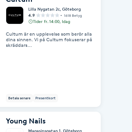
Lilla Nygatan 2c
,
Göteborg
4.9
1618 Betyg
Tider fr. 14:00, Idag
Cultum är en upplevelse som berör alla
dina sinnen. Vi på Cultum fokuserar på
skräddars...
Betala senare
Presentkort
Young Nails
Magasinsgatan 1
,
Göteborg