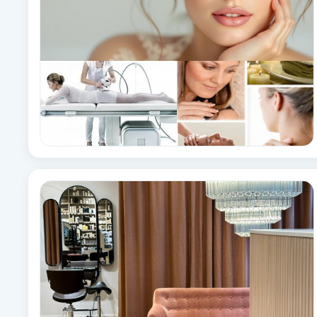
Eyeliner-tatuering
F
Face framing
Faceliftmassage
Fet hårbotten
Fettreducering
Fibromassage
Fillers
Fotmassage