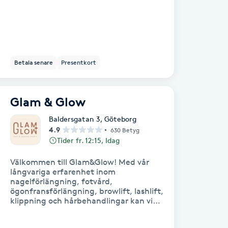
Betala senare
Presentkort
Glam & Glow
Baldersgatan 3
,
Göteborg
4.9
630 Betyg
Tider fr. 12:15, Idag
Välkommen till Glam&Glow! Med vår
långvariga erfarenhet inom
nagelförlängning, fotvård,
ögonfransförlängning, browlift, lashlift,
klippning och hårbehandlingar kan vi
garantera att du får högkvalitativa
behandlingar och en förstklassig service.