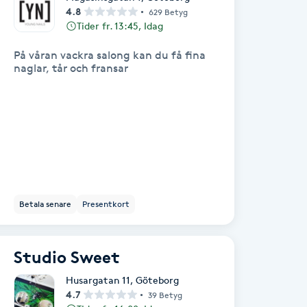
4.8
629 Betyg
Tider fr. 13:45, Idag
På våran vackra salong kan du få fina
naglar, tår och fransar
Betala senare
Presentkort
Studio Sweet
Husargatan 11
,
Göteborg
4.7
39 Betyg