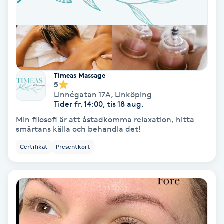
Svettbehandling
T
Tuina-massage
Timeas Massage
5
Taktil massage
Linnégatan 17A
,
Linköping
Tider fr. 14:00, tis 18 aug.
Tandblekning
Min filosofi är att åstadkomma relaxation, hitta
smärtans källa och behandla det!
Tandläkare
Certifikat
Presentkort
Tatuering
Tatueringsborttagning