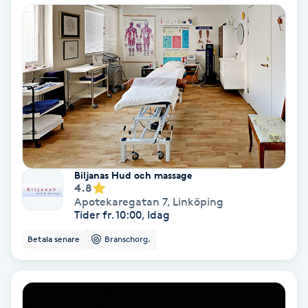
Nagelvård
Naglar borttagning
Naglar reparation
Naprapati
Biljanas Hud och massage
4.8
Navelpiercing
Apotekaregatan 7
,
Linköping
Tider fr. 10:00, Idag
NBE-massage
Betala senare
Branschorg.
Ny frisyr
O