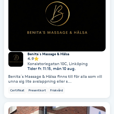
Olaplex
Olaplexbehandling
Ombre
Ombre brows
Benita´s Massage & Hälsa
4.9
Ombre naglar
Konsistoriegatan 10C
,
Linköping
Tider fr. 11:15, mån 10 aug.
Optiker
Benita´s Massage & Hälsa finns till för alla som vill
unna sig lite avslappning eller s...
Ortobionomi
Certifikat
Presentkort
Friskvård
Ortopedi