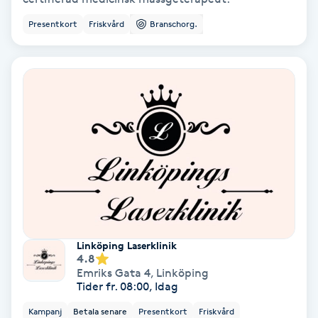
Koppningsmassage
Presentkort
Friskvård
Branschorg.
Kosmetisk tatuering
Kostrådgivning
Kroppsinpackning
Kroppspeeling
Käkledsbehandling
Linköping Laserklinik
4.8
Kärlbehandling
Emriks Gata 4
,
Linköping
Tider fr. 08:00, Idag
L
Kampanj
Betala senare
Presentkort
Friskvård