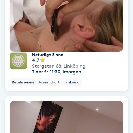
Regndroppsmassage
Reiki
Reikihealing
Reiki massage
Naturligt Sinne
4.7
Storgatan 68
,
Linköping
Restorative Yoga
Tider fr. 11:30, Imorgon
Betala senare
Presentkort
Friskvård
Rosacea
Rosenmetoden
Ryggmassage
S