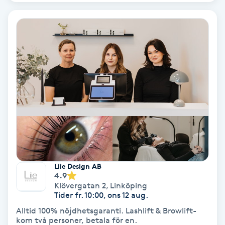
Hypnos
Hårborttagning
Hårbottenbehandling
Hårförlängning
Hårvård
Hälsa
Liie Design AB
4.9
Hälsprickor
Klövergatan 2
,
Linköping
I
Tider fr. 10:00, ons 12 aug.
Alltid 100% nöjdhetsgaranti. Lashlift & Browlift-
Idrottsmassage
kom två personer, betala för en.