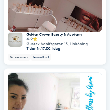
Samtalsterapi
Senioryoga
Golden Crown Beauty & Academy
Shiatsu
4.9
Gustav Adolfsgatan 13
,
Linköping
Tider fr. 17:00, Idag
Singelfransar
Betala senare
Presentkort
Sjukgymnastik
Skalpmassage
Skinbooster
Sklerosering