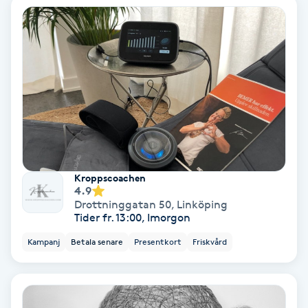
Lymfmassage
Läpptatuering
M
Makeup
Manikyr & Pedikyr
Massage
Kroppscoachen
4.9
Drottninggatan 50
,
Linköping
Medial vägledning
Tider fr. 13:00, Imorgon
Kampanj
Betala senare
Presentkort
Friskvård
Medicinsk massage
Meditation