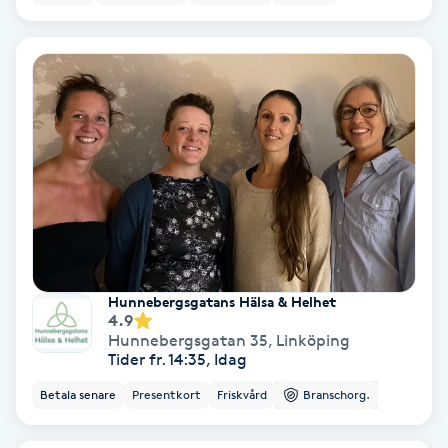
Laserbehandling
Lashlift Keratin
LED-ljusterapi
Liktornar
LPG
LPG-behandling
Hunnebergsgatans Hälsa & Helhet
4.9
LPG-massage
Hunnebergsgatan 35
,
Linköping
Tider fr. 14:35, Idag
Luggklippning
Betala senare
Presentkort
Friskvård
Branschorg.