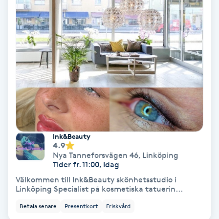
Hollywood Peel
Hot Stone Massage
Hot yoga
Hudföryngring
Huduppstramning
Ink&Beauty
4.9
Hudvård
Nya Tanneforsvägen 46
,
Linköping
Tider fr. 11:00, Idag
Hyaluronsyra
Välkommen till Ink&Beauty skönhetsstudio i
Linköping Specialist på kosmetiska tatuerin...
Hyperhidros
Betala senare
Presentkort
Friskvård