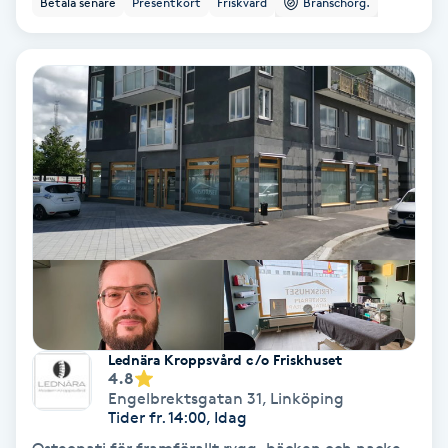
Betala senare
Presentkort
Friskvård
Branschorg.
Ansiktsbehandling djuprengörande
B
Babylights
Balayage
Bambumassage
Barber
Barnklippning
Lednära Kroppsvård c/o Friskhuset
4.8
BIAB
Engelbrektsgatan 31
,
Linköping
Tider fr. 14:00, Idag
Blowout