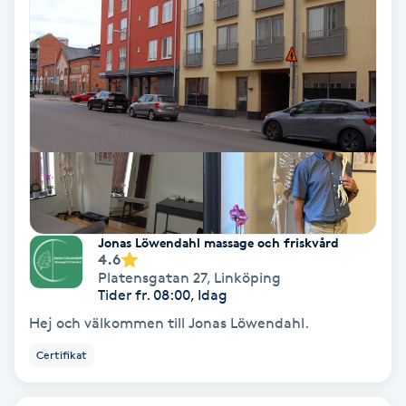
Nagelförlängning akryl
Nagelförlängning gelé
Nagelförlängning glasfiber
Nagelförlängning silke
Jonas Löwendahl massage och friskvård
Nagelförstärkning
4.6
Platensgatan 27
,
Linköping
Tider fr. 08:00, Idag
Nagelklippning
Hej och välkommen till Jonas Löwendahl.
Nagelsvamp
Certifikat
Nageltrång