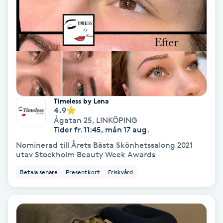
Terapi
Thaimassage
Toning
Torr hårbotten
Timeless by Lena
4.9
Torrborstning
Ågatan 25
,
LINKÖPING
Tider fr. 11:45, mån 17 aug.
Triggerpunktsmassage
Nominerad till Årets Bästa Skönhetssalong 2021
utav Stockholm Beauty Week Awards
Trådning
Betala senare
Presentkort
Friskvård
Träning