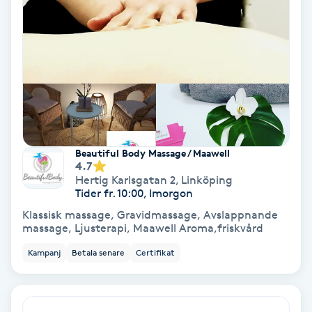
Personlig tränare
Picolaser
Piercing
Pigmentbehandling
Beautiful Body Massage / Maawell
4.7
Hertig Karlsgatan 2
,
Linköping
Pigmentfläckar
Tider fr. 10:00, Imorgon
Klassisk massage, Gravidmassage, Avslappnande
Plastikkirurgi
massage, Ljusterapi, Maawell Aroma,friskvård
Kampanj
Betala senare
Certifikat
Powder brows
Power Yoga