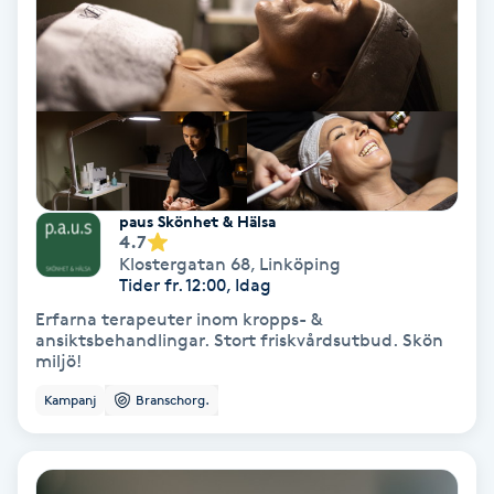
Färgning
Föning
G
Gel naglar
paus Skönhet & Hälsa
4.7
Gelenaglar
Klostergatan 68
,
Linköping
Tider fr. 12:00, Idag
Gellack
Erfarna terapeuter inom kropps- &
ansiktsbehandlingar. Stort friskvårdsutbud. Skön
miljö!
Gellack med förstärkning
Kampanj
Branschorg.
Gravidmassage
Gravidyoga