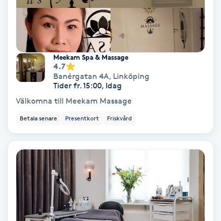
Fotmassage
Fotsvamp
Meekam Spa & Massage
4.7
Fotvård
Banérgatan 4A
,
Linköping
Tider fr. 15:00, Idag
Fransar
Välkomna till Meekam Massage
Betala senare
Presentkort
Friskvård
Fransborttagning
Fransfärgning
Fransförlängning
Fransförlängning Megavolym