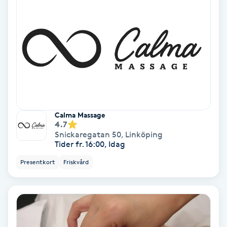
PRP (Platelet Rich Plasma)
PRX-T33
Psoriasis
PT
Calma Massage
R
4.7
Snickaregatan 50
,
Linköping
Tider fr. 16:00, Idag
Radiofrekvens
Presentkort
Friskvård
Rakning
Reflexologi