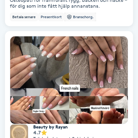
Osteopati för framförallt rygg, bäcken och nacke –
för dig som inte fått hjälp annanstans.
Bottenfärg
Betala senare
Presentkort
Branschorg.
Brynformning
Brynfärgning
Brynplockning
Bröllopsuppsättning
C
Celluliter
Coachning
Beauty by Rayan
4.7