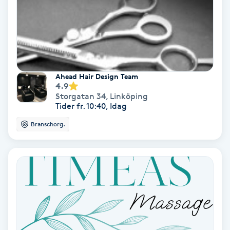
Spa
Spa manikyr & pedikyr
Spa-manikyr
Ahead Hair Design Team
4.9
Storgatan 34
,
Linköping
Spa-pedikyr
Tider fr. 10:40, Idag
Branschorg.
Spraytan
Stylist
Sugaring
Svensk massage