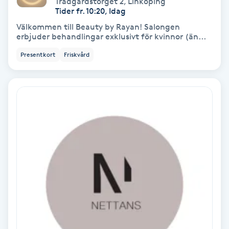
Trädgårdstorget 2
,
Linköping
Color correction
Tider fr. 10:20, Idag
Välkommen till Beauty by Rayan! Salongen
Cryoterapi
erbjuder behandlingar exklusivt för kvinnor (än...
D
Presentkort
Friskvård
Damklippning
Dermapen
Diamantslipning
E
Enzympeeling
Extensions