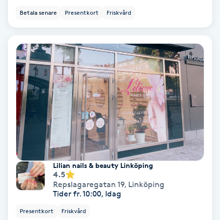
Betala senare
Presentkort
Friskvård
IPL
IPL hårborttagning
IR-massage
J
Japansk massage
K
K18
Lilian nails & beauty Linköping
4.5
Katun fransar
Repslagaregatan 19
,
Linköping
Tider fr. 10:00, Idag
Kemisk peeling
Presentkort
Friskvård