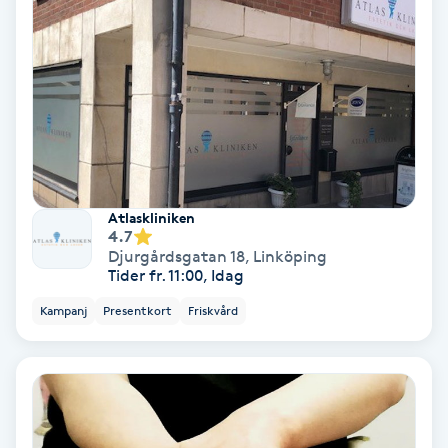
Osteopati
P
Paraffinbehandling
Pedikyr
Pensionärklippning
Atlaskliniken
4.7
Djurgårdsgatan 18
,
Linköping
Permanent
Tider fr. 11:00, Idag
Kampanj
Presentkort
Friskvård
Permanent hårborttagning
Permanent ögonbrynsmakeup
Personal shopper