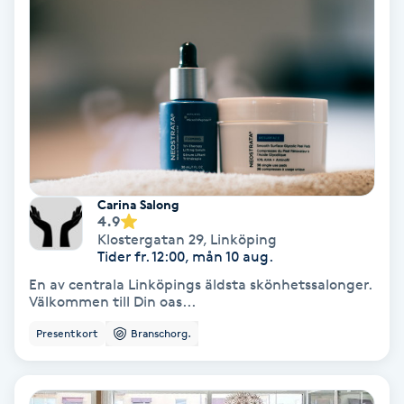
Gruppträning
Gua Sha-massage
H
Hatha Yoga
Carina Salong
Headspa
4.9
Klostergatan 29
,
Linköping
Tider fr. 12:00, mån 10 aug.
Healing
En av centrala Linköpings äldsta skönhetssalonger.
Välkommen till Din oas...
Herrklippning
Presentkort
Branschorg.
HIFU