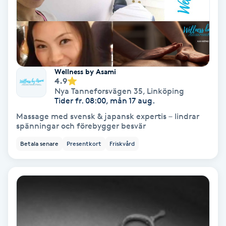
Skoinlägg
Skägg
Wellness by Asami
Skäggfärgning
4.9
Nya Tanneforsvägen 35
,
Linköping
Tider fr. 08:00, mån 17 aug.
Skäggklippning
Massage med svensk & japansk expertis – lindrar
spänningar och förebygger besvär
Skäggtrimmning
Betala senare
Presentkort
Friskvård
Skönhet
Slingor
Sockring