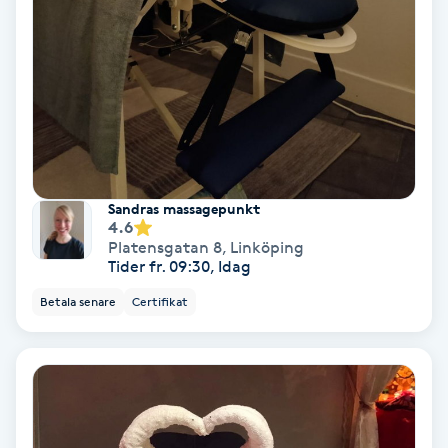
Tvätt & Fön
V
Vaccination
Vampyrbehandling
Vaxning
Sandras massagepunkt
4.6
Platensgatan 8
,
Linköping
Vaxning brasiliansk
Tider fr. 09:30, Idag
Betala senare
Certifikat
Veterinär
Vibrationsmassage
Vinyasa Yoga