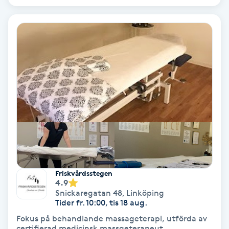
Keratinbehandling
Kinesiologi
Kinesisk medicin
Kiropraktik
Klangmassage
Klippning
Friskvårdsstegen
4.9
Klippning & Slingor
Snickaregatan 48
,
Linköping
Tider fr. 10:00, tis 18 aug.
Klippning ungdom
Fokus på behandlande massageterapi, utförda av
certifierad medicinsk massgeterapeut.