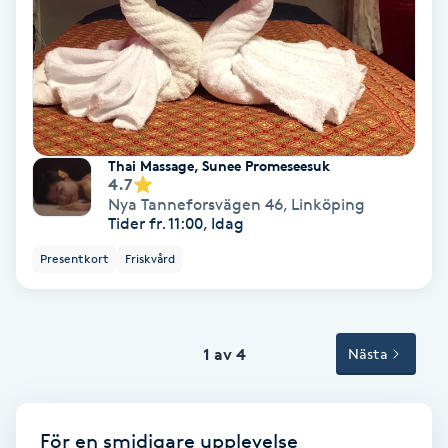
Volymfransar
Vårtor
Y
Yin Yoga
Thai Massage, Sunee Promeseesuk
4.7
Nya Tanneforsvägen 46
,
Linköping
Yoga
Tider fr. 11:00, Idag
Presentkort
Friskvård
Yoga Nidra
Yogamassage
1 av 4
Nästa
Z
Zonterapi
För en smidigare upplevelse