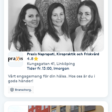
Medium
Megavolymfransar
Melasma
Mesoterapi
Praxis Naprapati, Kiropraktik och Friskvård
4.8
MicroPen
Kungsgatan 41
,
Linköping
Tider fr. 13:00, Imorgon
Vårt engagemang för din hälsa. Hos oss är du i
Microshading
goda händer!
Branschorg.
Mixfransar
N
Nagelförlängning