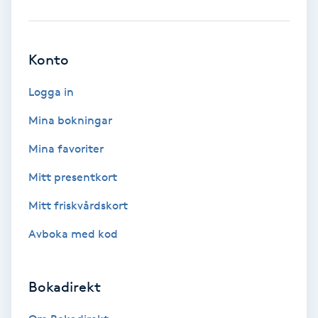
Ansiktsbehandling djuprengörande
B
Konto
Babylights
Logga in
Balayage
Mina bokningar
Mina favoriter
Bambumassage
Mitt presentkort
Barber
Mitt friskvårdskort
Barnklippning
Avboka med kod
BIAB
Bokadirekt
Blowout