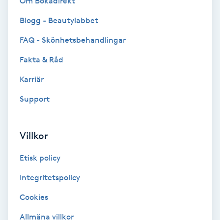
Om Bokadirekt
Blogg - Beautylabbet
Bottenfärg
FAQ - Skönhetsbehandlingar
Brynformning
Fakta & Råd
Brynfärgning
Karriär
Support
Brynplockning
Bröllopsuppsättning
Villkor
C
Etisk policy
Celluliter
Integritetspolicy
Cookies
Coachning
Allmäna villkor