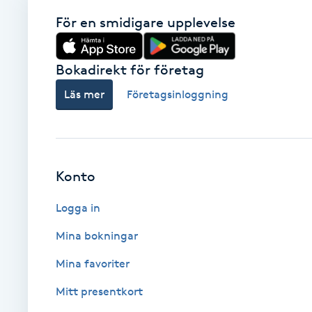
För en smidigare upplevelse
Brynformning
Bokadirekt för företag
Brynfärgning
Läs mer
Företagsinloggning
Brynplockning
Bröllopsuppsättning
C
Konto
Celluliter
Logga in
Mina bokningar
Coachning
Mina favoriter
Color correction
Mitt presentkort