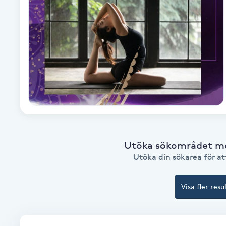
Babylights
Balayage
Bambumassage
Barber
Barnklippning
Utöka sökområdet med
Utöka din sökarea för att
BIAB
Visa fler resu
Blowout
Bottenfärg