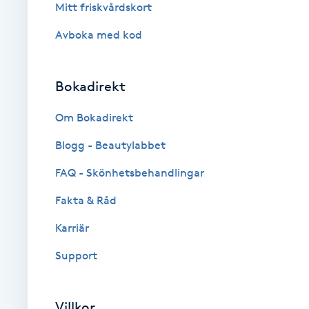
Mitt friskvårdskort
Cryoterapi
D
Avboka med kod
Damklippning
Bokadirekt
Dermapen
Om Bokadirekt
Diamantslipning
Blogg - Beautylabbet
E
FAQ - Skönhetsbehandlingar
Enzympeeling
Fakta & Råd
Karriär
Extensions
Support
Extensions borttagning
Villkor