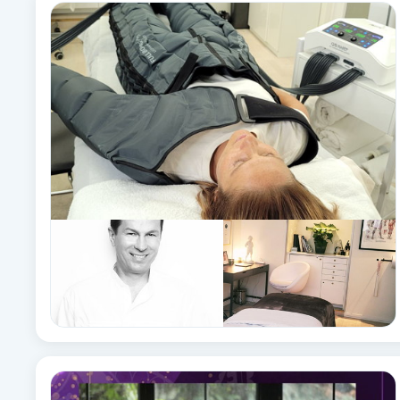
Alternativmedicin
Andningsmassage
Ansiktslyft utan kirurgi
Aromamassage
Ashtanga Yoga
Ayurveda
Ayurvedisk Massage
Ansiktsbehandling djuprengörande
B