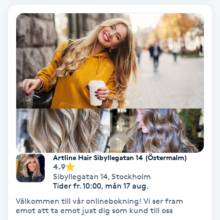
Laserbehandling
Lashlift Keratin
LED-ljusterapi
Liktornar
LPG
LPG-behandling
Artline Hair Sibyllegatan 14 (Östermalm)
4.9
LPG-massage
Sibyllegatan 14
,
Stockholm
Tider fr. 10:00, mån 17 aug.
Luggklippning
Välkommen till vår onlinebokning! Vi ser fram
emot att ta emot just dig som kund till oss