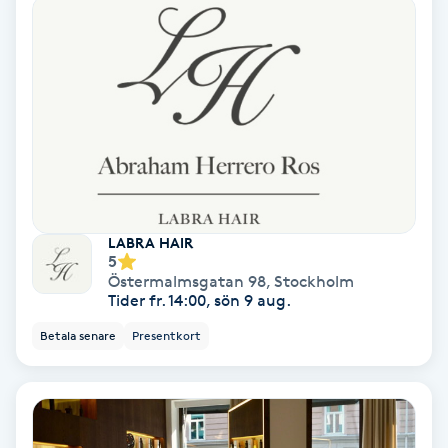
Osteopati
P
Paraffinbehandling
Pedikyr
Pensionärklippning
LABRA HAIR
5
Permanent
Östermalmsgatan 98
,
Stockholm
Tider fr. 14:00, sön 9 aug.
Permanent hårborttagning
Betala senare
Presentkort
Permanent ögonbrynsmakeup
Personal shopper