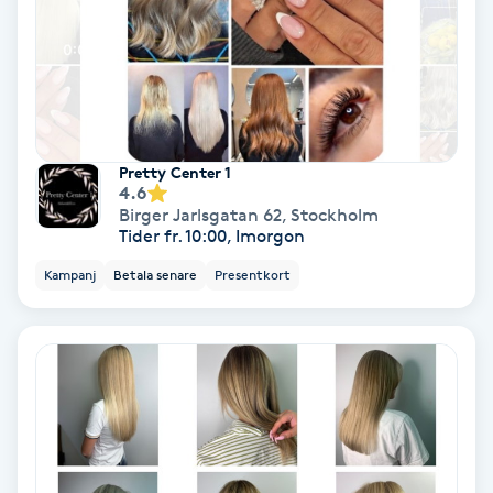
PRP (Platelet Rich Plasma)
PRX-T33
Psoriasis
Pretty Center 1
4.6
Birger Jarlsgatan 62
,
Stockholm
PT
Tider fr. 10:00, Imorgon
R
Kampanj
Betala senare
Presentkort
Radiofrekvens
Rakning
Reflexologi