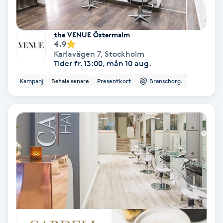
Samtalsterapi
the VENUE Östermalm
4.9
Senioryoga
Karlavägen 7
,
Stockholm
Tider fr. 13:00, mån 10 aug.
Shiatsu
Kampanj
Betala senare
Presentkort
Branschorg.
Singelfransar
Sjukgymnastik
Skalpmassage
Skinbooster
Sklerosering