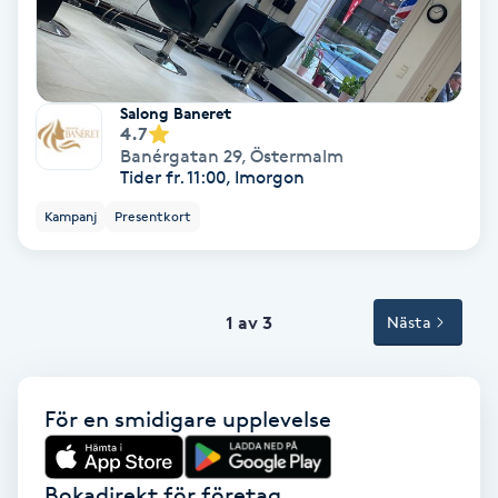
Tvätt & Fön
V
Vaccination
Salong Baneret
4.7
Vampyrbehandling
Banérgatan 29
,
Östermalm
Tider fr. 11:00, Imorgon
Vaxning
Kampanj
Presentkort
Vaxning brasiliansk
1 av 3
Nästa
Veterinär
Vibrationsmassage
För en smidigare upplevelse
Vinyasa Yoga
Bokadirekt för företag