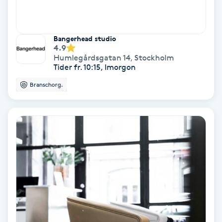
Spa
Bangerhead studio
Spa manikyr & pedikyr
4.9
Humlegårdsgatan 14
,
Stockholm
Tider fr. 10:15, Imorgon
Spa-manikyr
Branschorg.
Spa-pedikyr
Spraytan
Stylist
Sugaring
Svensk massage