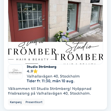
Koppningsmassage
Kosmetisk tatuering
Kostrådgivning
Kroppsinpackning
Kroppspeeling
Studio Strömberg
4.9
Valhallavägen 40
,
Stockholm
Käkledsbehandling
Tider fr. 11:30, mån 10 aug.
Välkommen till Studio Strömberg! Nyöppnad
Kärlbehandling
frisörsalong på Valhallavägen 40, Stockholm.
L
Kampanj
Presentkort