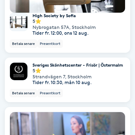
Svettbehandling
High Society by Sofia
T
5
Nybrogatan 57A
,
Stockholm
Tider fr. 12:00, ons 12 aug.
Tuina-massage
Betala senare
Presentkort
Taktil massage
Sveriges Skönhetscenter - Frisör | Östermalm
Tandblekning
5
Strandvägen 7
,
Stockholm
Tider fr. 10:30, mån 10 aug.
Tandläkare
Betala senare
Presentkort
Tatuering
Tatueringsborttagning