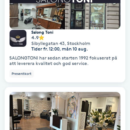
Fransförlängning Volym
Fransk manikyr
Salong Toni
4.9
Fransrengöring
Sibyllegatan 43
,
Stockholm
Tider fr. 12:00, mån 10 aug.
Frekvensterapi
SALONGTONI har sedan starten 1992 fokuserat på
att leverera kvalitet och god service.
Friskvård
Presentkort
Friskvårdsmassage
Frisör
Funktionsanalys