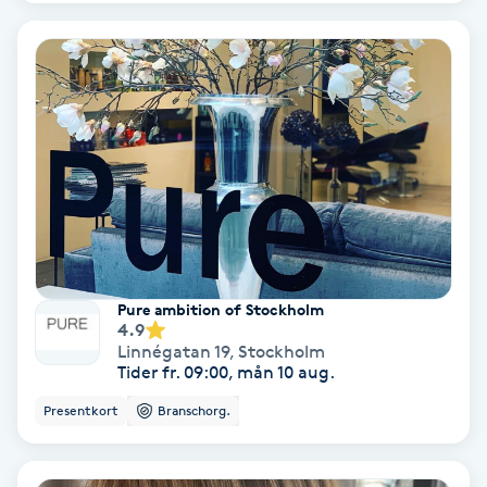
Medium
Megavolymfransar
Melasma
Mesoterapi
MicroPen
Pure ambition of Stockholm
4.9
Microshading
Linnégatan 19
,
Stockholm
Tider fr. 09:00, mån 10 aug.
Mixfransar
Presentkort
Branschorg.
N
Nagelförlängning