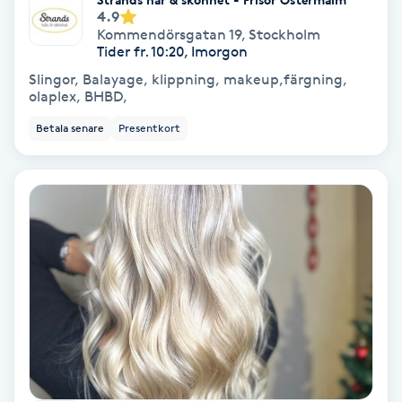
Color correction
4.9
Kommendörsgatan 19
,
Stockholm
Tider fr. 10:20, Imorgon
Cryoterapi
Slingor, Balayage, klippning, makeup,färgning,
D
olaplex, BHBD,
Betala senare
Presentkort
Damklippning
Dermapen
Diamantslipning
E
Enzympeeling
Extensions