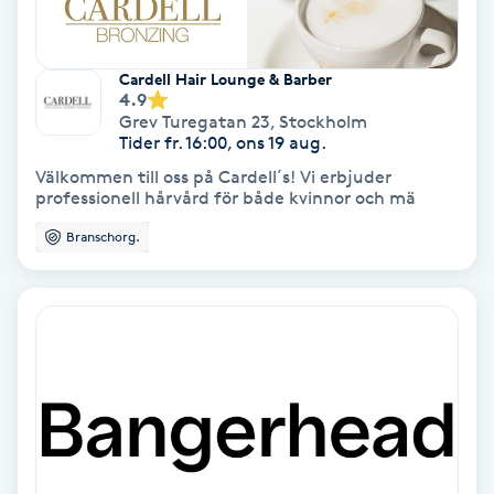
Skoinlägg
Cardell Hair Lounge & Barber
4.9
Skägg
Grev Turegatan 23
,
Stockholm
Tider fr. 16:00, ons 19 aug.
Skäggfärgning
Välkommen till oss på Cardell´s! Vi erbjuder
professionell hårvård för både kvinnor och mä
Skäggklippning
Branschorg.
Skäggtrimmning
Skönhet
Slingor
Sockring