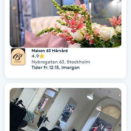
Terapi
Thaimassage
Toning
Torr hårbotten
Maison 63 Hårvård
4.9
Nybrogatan 63
,
Stockholm
Torrborstning
Tider fr. 12:15, Imorgon
Triggerpunktsmassage
Trådning
Träning