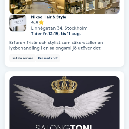
Fotmassage
Nikoo Hair & Style
4.9
Fotsvamp
Linnégatan 34
,
Stockholm
Tider fr. 13:15, tis 11 aug.
Fotvård
Erfaren frisör och stylist som säkerställer en
lyxbehandling i en salongsmiljö utöver det
Fransar
Betala senare
Presentkort
Fransborttagning
Fransfärgning
Fransförlängning
Fransförlängning Megavolym