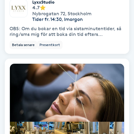
Extensions borttagning
LyxxStudio
4.7
Nybrogatan 72
,
Stockholm
Eyeliner-tatuering
Tider fr. 14:30, Imorgon
F
OBS: Om du bokar en tid via sistaminutentider, så
ring/sms mig för att boka din tid efters...
Face framing
Betala senare
Presentkort
Faceliftmassage
Fet hårbotten
Fettreducering
Fibromassage
Fillers