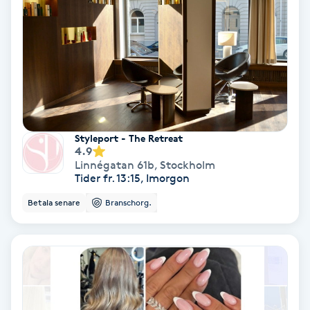
Personlig tränare
Picolaser
Piercing
Styleport - The Retreat
Pigmentbehandling
4.9
Linnégatan 61b
,
Stockholm
Tider fr. 13:15, Imorgon
Pigmentfläckar
Betala senare
Branschorg.
Plastikkirurgi
Powder brows
Power Yoga