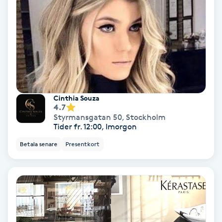
Nagelvård
Naglar borttagning
Naglar reparation
Cinthia Souza
4.7
Naprapati
Styrmansgatan 50
,
Stockholm
Tider fr. 12:00, Imorgon
Navelpiercing
Betala senare
Presentkort
NBE-massage
Ny frisyr
O