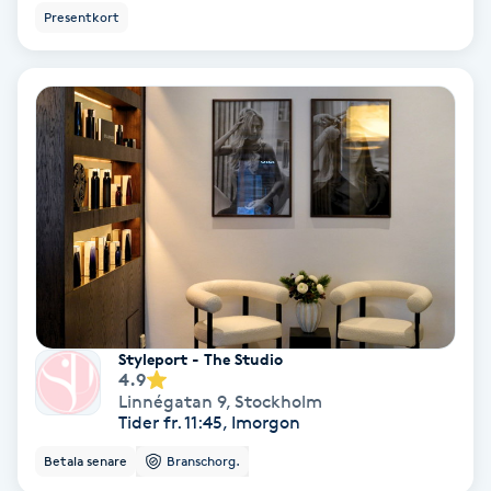
Lymfmassage
Presentkort
Läpptatuering
M
Makeup
Manikyr & Pedikyr
Massage
Medial vägledning
Styleport - The Studio
4.9
Medicinsk massage
Linnégatan 9
,
Stockholm
Tider fr. 11:45, Imorgon
Meditation
Betala senare
Branschorg.