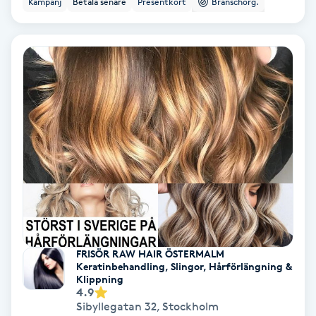
Kampanj
Betala senare
Presentkort
Branschorg.
Ansiktsbehandling djuprengörande
B
Babylights
Balayage
Bambumassage
Barber
Barnklippning
FRISÖR RAW HAIR ÖSTERMALM
Keratinbehandling, Slingor, Hårförlängning &
BIAB
Klippning
4.9
Sibyllegatan 32
,
Stockholm
Blowout