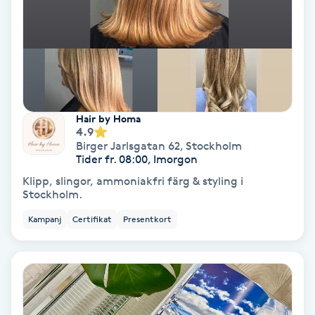
Gruppträning
Gua Sha-massage
H
Hair by Homa
4.9
Hatha Yoga
Birger Jarlsgatan 62
,
Stockholm
Tider fr. 08:00, Imorgon
Headspa
Klipp, slingor, ammoniakfri färg & styling i
Stockholm.
Healing
Kampanj
Certifikat
Presentkort
Herrklippning
HIFU