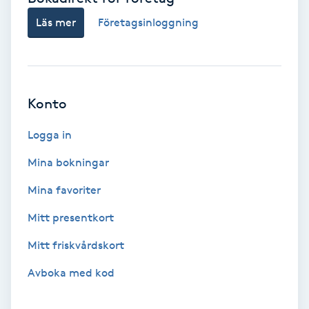
Volymfransar
Läs mer
Företagsinloggning
Vårtor
Y
Konto
Yin Yoga
Logga in
Yoga
Mina bokningar
Mina favoriter
Yoga Nidra
Mitt presentkort
Yogamassage
Mitt friskvårdskort
Z
Avboka med kod
Zonterapi