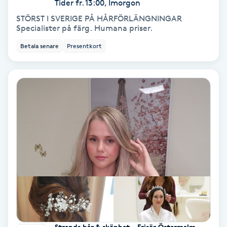
Tider fr. 13:00, Imorgon
STÖRST I SVERIGE PÅ HÅRFÖRLÄNGNINGAR
Bottenfärg
Specialister på färg. Humana priser.
Betala senare
Presentkort
Brynformning
Brynfärgning
Brynplockning
Bröllopsuppsättning
C
Celluliter
Coachning
Strands hår & skönhet - Frisör Östermalm