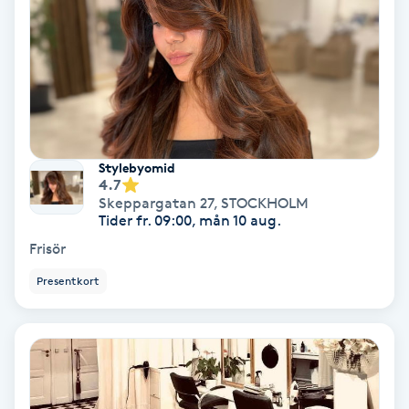
IPL
IPL hårborttagning
IR-massage
Stylebyomid
J
4.7
Skeppargatan 27
,
STOCKHOLM
Japansk massage
Tider fr. 09:00, mån 10 aug.
K
Frisör
Presentkort
K18
Katun fransar
Kemisk peeling