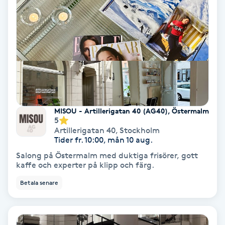
Hollywood Peel
Hot Stone Massage
Hot yoga
Hudföryngring
MISOU - Artillerigatan 40 (AG40), Östermalm
5
Huduppstramning
Artillerigatan 40
,
Stockholm
Tider fr. 10:00, mån 10 aug.
Hudvård
Salong på Östermalm med duktiga frisörer, gott
kaffe och experter på klipp och färg.
Hyaluronsyra
Betala senare
Hyperhidros