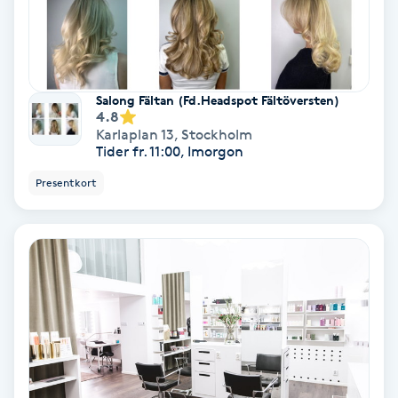
Regndroppsmassage
Reiki
Salong Fältan (Fd.Headspot Fältöversten)
Reikihealing
4.8
Karlaplan 13
,
Stockholm
Tider fr. 11:00, Imorgon
Reiki massage
Presentkort
Restorative Yoga
Rosacea
Rosenmetoden
Ryggmassage
S