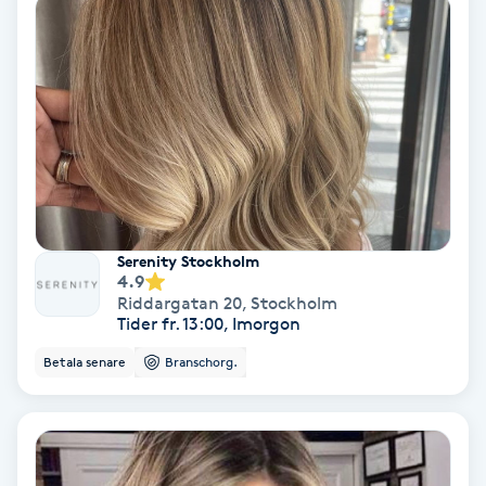
Nagelförlängning akryl
Nagelförlängning gelé
Nagelförlängning glasfiber
Nagelförlängning silke
Serenity Stockholm
4.9
Nagelförstärkning
Riddargatan 20
,
Stockholm
Tider fr. 13:00, Imorgon
Nagelklippning
Betala senare
Branschorg.
Nagelsvamp
Nageltrång