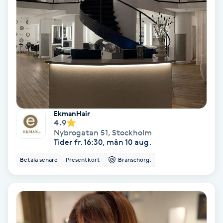
Hypnos
Hårborttagning
Hårbottenbehandling
Hårförlängning
EkmanHair
Hårvård
4.9
Nybrogatan 51
,
Stockholm
Tider fr. 16:30, mån 10 aug.
Hälsa
Betala senare
Presentkort
Branschorg.
Hälsprickor
I
Idrottsmassage