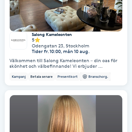
Färgning
Föning
G
Salong Kameleonten
5
Odengatan 23
,
Stockholm
Gel naglar
Tider fr. 10:00, mån 10 aug.
Välkommen till Salong Kameleonten – din oas för
Gelenaglar
skönhet och välbefinnande! Vi erbjuder ...
Kampanj
Betala senare
Presentkort
Branschorg.
Gellack
Gellack med förstärkning
Gravidmassage
Gravidyoga