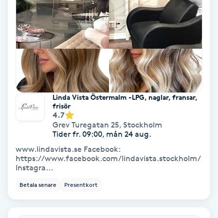
Olaplex
Olaplexbehandling
Ombre
Ombre brows
Linda Vista Östermalm -LPG, naglar, fransar,
frisör
4.7
Ombre naglar
Grev Turegatan 25
,
Stockholm
Tider fr. 09:00, mån 24 aug.
Optiker
www.lindavista.se Facebook:
https://www.facebook.com/lindavista.stockholm/
Instagra...
Ortobionomi
Betala senare
Presentkort
Ortopedi