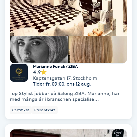
Keratinbehandling
Kinesiologi
Kinesisk medicin
Kiropraktik
Marianne Funck/ ZIBA
4.9
Kaptensgatan 17
,
Stockholm
Klangmassage
Tider fr. 09:00, ons 12 aug.
Top Stylist jobbar på Salong ZIBA. Marianne, har
Klippning
med många år i branschen specialise...
Certifikat
Presentkort
Klippning & Slingor
Klippning ungdom