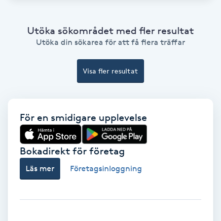
Hollywood Peel
Utöka sökområdet med fler resultat
Hot Stone Massage
Utöka din sökarea för att få flera träffar
Hot yoga
Visa fler resultat
Hudföryngring
För en smidigare upplevelse
Huduppstramning
Hudvård
Bokadirekt för företag
Läs mer
Företagsinloggning
Hyaluronsyra
Hyperhidros