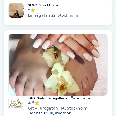
SEVGI Stockholm
Fransförlängning Volym
5
Linnégatan 22
,
Stockholm
Fransk manikyr
Fransrengöring
Frekvensterapi
Friskvård
Friskvårdsmassage
Frisör
T&G Nails Sturegallerian Östermalm
4.5
Grev Turegatan 11A
,
Stockholm
Funktionsanalys
Tider fr. 12:00, Imorgon