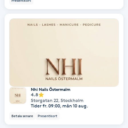
Presentkort
Color correction
Cryoterapi
D
Damklippning
Dermapen
Diamantslipning
E
Nhi Nails Östermalm
4.8
Enzympeeling
Storgatan 22
,
Stockholm
Tider fr. 09:00, mån 10 aug.
Extensions
Betala senare
Presentkort