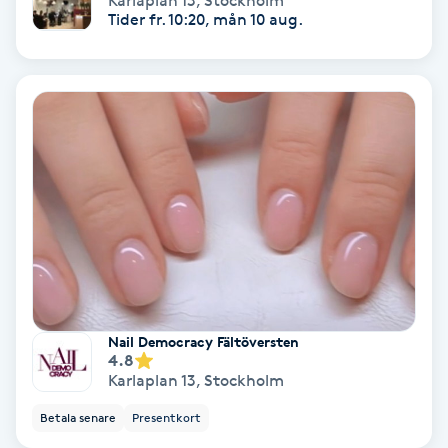
Karlaplan 13
,
Stockholm
Tider fr. 10:20, mån 10 aug.
Gruppträning
Gua Sha-massage
H
Hatha Yoga
Headspa
Healing
Nail Democracy Fältöversten
Herrklippning
4.8
Karlaplan 13
,
Stockholm
HIFU
Betala senare
Presentkort