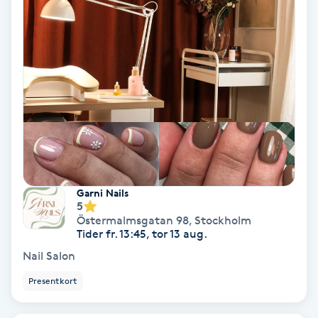
Fotmassage
Fotsvamp
Fotvård
Fransar
Fransborttagning
Garni Nails
5
Fransfärgning
Östermalmsgatan 98
,
Stockholm
Tider fr. 13:45, tor 13 aug.
Nail Salon
Fransförlängning
Presentkort
Fransförlängning Megavolym