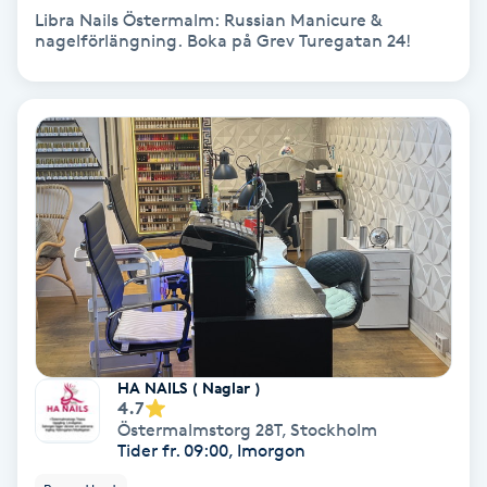
Libra Nails Östermalm: Russian Manicure &
nagelförlängning. Boka på Grev Turegatan 24!
Bottenfärg
Brynformning
Brynfärgning
Brynplockning
Bröllopsuppsättning
C
Celluliter
HA NAILS ( Naglar )
4.7
Östermalmstorg 28T
,
Stockholm
Coachning
Tider fr. 09:00, Imorgon