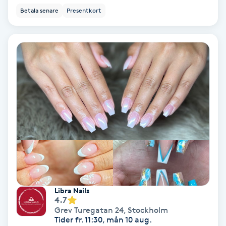
Ansiktsbehandling djuprengörande
Betala senare
Presentkort
B
Babylights
Balayage
Bambumassage
Barber
Barnklippning
Libra Nails
BIAB
4.7
Grev Turegatan 24
,
Stockholm
Blowout
Tider fr. 11:30, mån 10 aug.