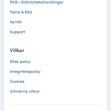
FAQ - Skönhetsbehandlingar
IPL
Fakta & Råd
Karriär
IPL hårborttagning
Support
IR-massage
J
Villkor
Japansk massage
Etisk policy
K
Integritetspolicy
K18
Cookies
Allmänna villkor
Katun fransar
Kemisk peeling