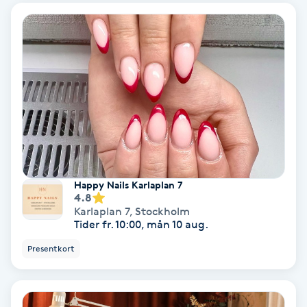
Extensions borttagning
Eyeliner-tatuering
F
Face framing
Faceliftmassage
Fet hårbotten
Happy Nails Karlaplan 7
4.8
Fettreducering
Karlaplan 7
,
Stockholm
Tider fr. 10:00, mån 10 aug.
Fibromassage
Presentkort
Fillers