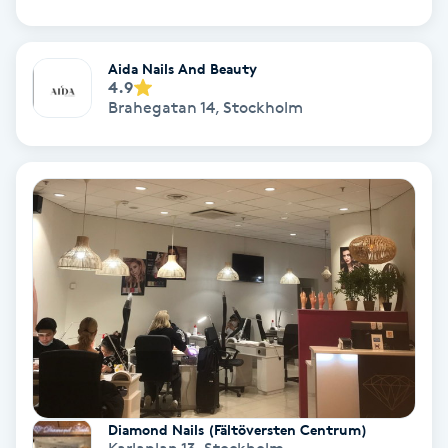
Färgning
Aida Nails And Beauty
Föning
4.9
Brahegatan 14
,
Stockholm
G
Gel naglar
Gelenaglar
Gellack
Gellack med förstärkning
Gravidmassage
Diamond Nails (Fältöversten Centrum)
Gravidyoga