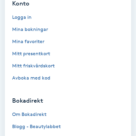
Konto
Hypnos
Logga in
Hårborttagning
Mina bokningar
Hårbottenbehandling
Mina favoriter
Mitt presentkort
Hårförlängning
Mitt friskvårdskort
Hårvård
Avboka med kod
Hälsa
Bokadirekt
Hälsprickor
Om Bokadirekt
I
Blogg - Beautylabbet
Idrottsmassage