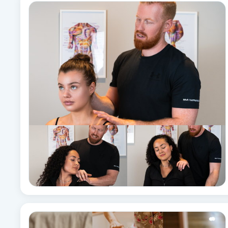
Alternativmedicin
Andningsmassage
Ansiktslyft utan kirurgi
Aromamassage
Ashtanga Yoga
Ayurveda
Ayurvedisk Massage
Ansiktsbehandling djuprengörande
B