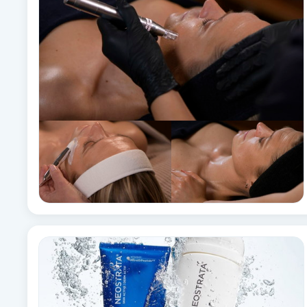
Brynformning
Brynfärgning
Brynplockning
Bröllopsuppsättning
C
Celluliter
Coachning
Color correction