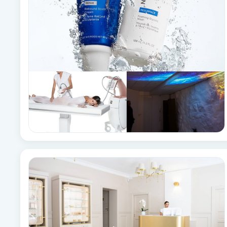
Cryoterapi
D
Damklippning
Dermapen
Diamantslipning
E
Enzympeeling
Extensions
Extensions borttagning