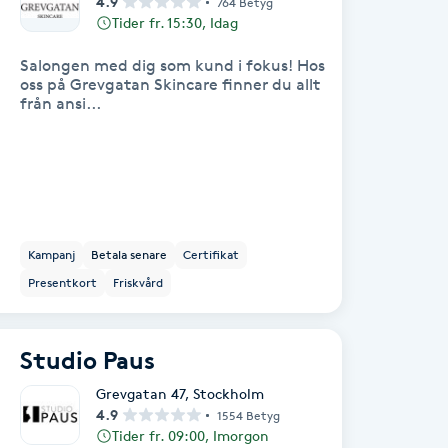
4.9
764 Betyg
Tider fr. 15:30, Idag
Salongen med dig som kund i fokus! Hos
oss på Grevgatan Skincare finner du allt
från ansi...
Kampanj
Betala senare
Certifikat
Presentkort
Friskvård
Studio Paus
Grevgatan 47
,
Stockholm
4.9
1554 Betyg
Tider fr. 09:00, Imorgon