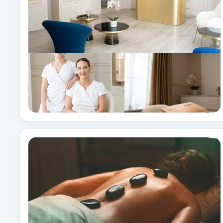
Eyeliner-tatuering
F
Face framing
Faceliftmassage
Fet hårbotten
Fettreducering
Fibromassage
Fillers
Fotmassage