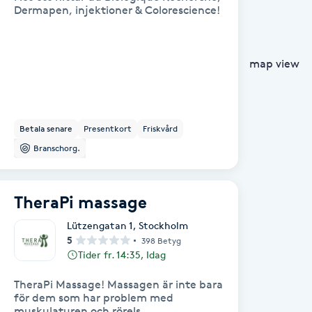
Dermapen, injektioner & Colorescience!
map view
Betala senare
Presentkort
Friskvård
Branschorg.
TheraPi massage
Lützengatan 1
,
Stockholm
5
398 Betyg
Tider fr. 14:35, Idag
TheraPi Massage! Massagen är inte bara
för dem som har problem med
muskulaturen och rörels