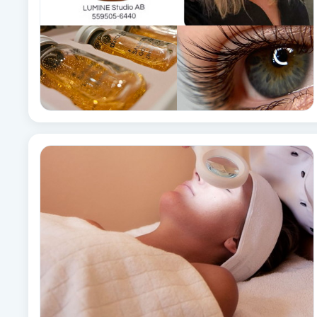
Fransk manikyr
Fransrengöring
Frekvensterapi
Friskvård
Friskvårdsmassage
Frisör
Funktionsanalys
Färgning