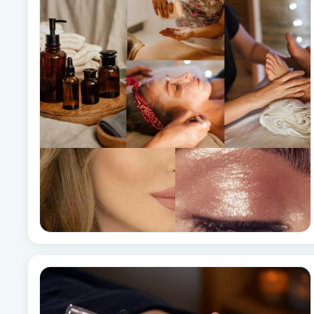
Babylights
Balayage
Bambumassage
Barber
Barnklippning
BIAB
Blowout
Bottenfärg