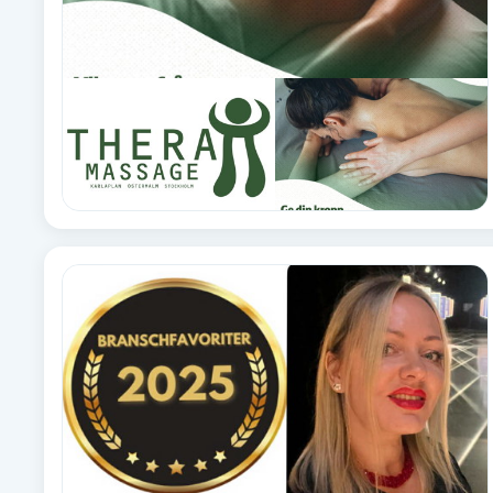
Fotsvamp
Fotvård
Fransar
Fransborttagning
Fransfärgning
Fransförlängning
Fransförlängning Megavolym
Fransförlängning Volym