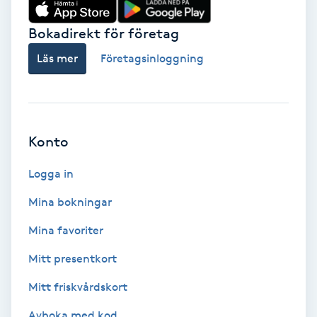
Volymfransar
Bokadirekt för företag
Läs mer
Företagsinloggning
Vårtor
Y
Yin Yoga
Konto
Yoga
Logga in
Yoga Nidra
Mina bokningar
Mina favoriter
Yogamassage
Z
Mitt presentkort
Mitt friskvårdskort
Zonterapi
Avboka med kod