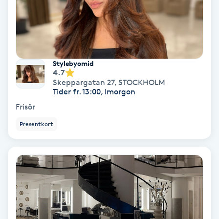
Hollywood Peel
Hot Stone Massage
Stylebyomid
Hot yoga
4.7
Skeppargatan 27
,
STOCKHOLM
Hudföryngring
Tider fr. 13:00, Imorgon
Frisör
Huduppstramning
Presentkort
Hudvård
Hyaluronsyra
Hyperhidros