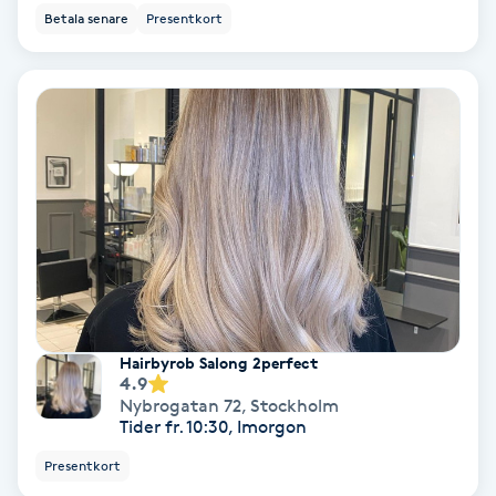
Betala senare
Presentkort
Nagelförlängning akryl
Nagelförlängning gelé
Nagelförlängning glasfiber
Nagelförlängning silke
Nagelförstärkning
Hairbyrob Salong 2perfect
Nagelklippning
4.9
Nybrogatan 72
,
Stockholm
Tider fr. 10:30, Imorgon
Nagelsvamp
Presentkort
Nageltrång