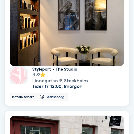
Laserbehandling
Lashlift Keratin
LED-ljusterapi
Liktornar
LPG
Styleport - The Studio
4.9
Linnégatan 9
,
Stockholm
LPG-behandling
Tider fr. 12:00, Imorgon
Betala senare
Branschorg.
LPG-massage
Luggklippning