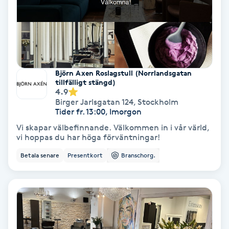
Fransförlängning Volym
Fransk manikyr
Fransrengöring
Björn Axen Roslagstull (Norrlandsgatan
tillfälligt stängd)
4.9
Frekvensterapi
Birger Jarlsgatan 124
,
Stockholm
Tider fr. 13:00, Imorgon
Vi skapar välbefinnande. Välkommen in i vår värld,
Friskvård
vi hoppas du har höga förväntningar!
Betala senare
Presentkort
Branschorg.
Friskvårdsmassage
Frisör
Funktionsanalys