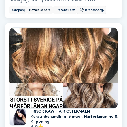
Ansiktsbehandling djuprengörande
Kampanj
Betala senare
Presentkort
Branschorg.
B
Babylights
Balayage
Bambumassage
Barber
Barnklippning
BIAB
FRISÖR RAW HAIR ÖSTERMALM
Keratinbehandling, Slingor, Hårförlängning &
Klippning
Blowout
4.9