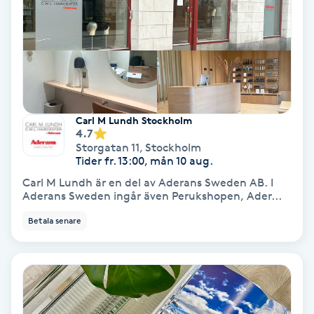
Keratinbehandling
Kinesiologi
Kinesisk medicin
Carl M Lundh Stockholm
4.7
Kiropraktik
Storgatan 11
,
Stockholm
Tider fr. 13:00, mån 10 aug.
Klangmassage
Carl M Lundh är en del av Aderans Sweden AB. I
Aderans Sweden ingår även Perukshopen, Ader...
Klippning
Betala senare
Klippning & Slingor
Klippning ungdom