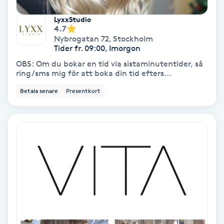
Extensions borttagning
LyxxStudio
4.7
Eyeliner-tatuering
Nybrogatan 72
,
Stockholm
F
Tider fr. 09:00, Imorgon
OBS: Om du bokar en tid via sistaminutentider, så
Face framing
ring/sms mig för att boka din tid efters...
Betala senare
Presentkort
Faceliftmassage
Fet hårbotten
Fettreducering
Fibromassage
Fillers