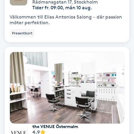
Rådmansgatan 17
,
Stockholm
Regndroppsmassage
Tider fr. 09:00, mån 10 aug.
Välkommen till Elias Antonios Salong – där passion
Reiki
möter perfektion.
Presentkort
Reikihealing
Reiki massage
Restorative Yoga
Rosacea
Rosenmetoden
Ryggmassage
the VENUE Östermalm
S
4.9