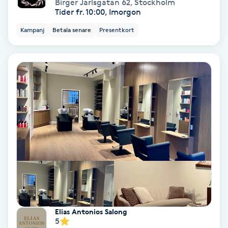
Birger Jarlsgatan 62
,
Stockholm
Tider fr. 10:00, Imorgon
PRP (Platelet Rich Plasma)
Kampanj
Betala senare
Presentkort
PRX-T33
Psoriasis
PT
R
Radiofrekvens
Rakning
Reflexologi
Elias Antonios Salong
5