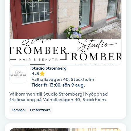
Lymfmassage
Läpptatuering
M
Makeup
Manikyr & Pedikyr
Studio Strömberg
4.8
Massage
Valhallavägen 40
,
Stockholm
Tider fr. 13:00, sön 9 aug.
Medial vägledning
Välkommen till Studio Strömberg! Nyöppnad
frisörsalong på Valhallavägen 40, Stockholm.
Medicinsk massage
Kampanj
Presentkort
Meditation