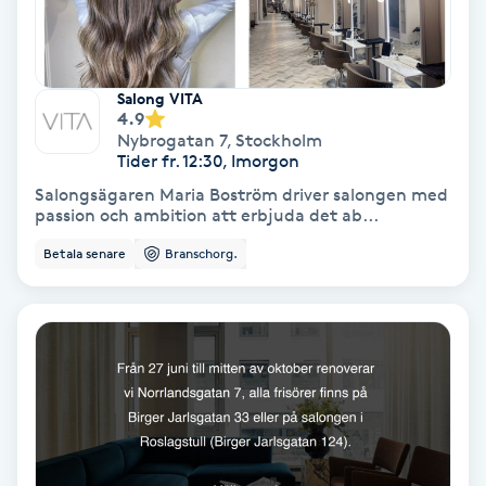
Fotmassage
Fotsvamp
Salong VITA
4.9
Nybrogatan 7
,
Stockholm
Fotvård
Tider fr. 12:30, Imorgon
Salongsägaren Maria Boström driver salongen med
Fransar
passion och ambition att erbjuda det ab...
Betala senare
Branschorg.
Fransborttagning
Fransfärgning
Fransförlängning
Fransförlängning Megavolym