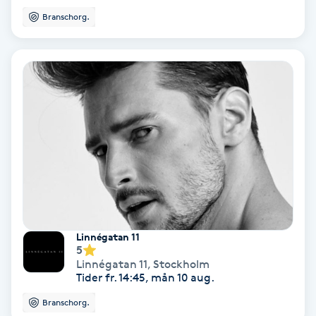
Branschorg.
Skoinlägg
Skägg
Skäggfärgning
Skäggklippning
Skäggtrimmning
Skönhet
Linnégatan 11
5
Slingor
Linnégatan 11
,
Stockholm
Tider fr. 14:45, mån 10 aug.
Sockring
Branschorg.