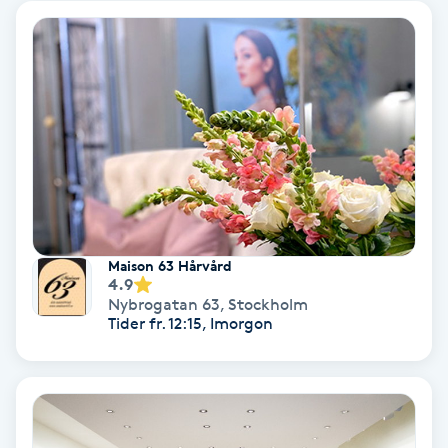
Svettbehandling
T
Tuina-massage
Taktil massage
Tandblekning
Maison 63 Hårvård
Tandläkare
4.9
Nybrogatan 63
,
Stockholm
Tider fr. 12:15, Imorgon
Tatuering
Tatueringsborttagning