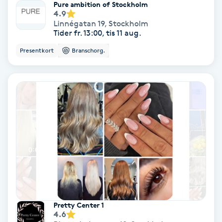
Pure ambition of Stockholm
4.9
Personlig tränare
Linnégatan 19
,
Stockholm
Tider fr. 13:00, tis 11 aug.
Picolaser
Presentkort
Branschorg.
Piercing
Pigmentbehandling
Pigmentfläckar
Plastikkirurgi
Powder brows
Pretty Center 1
4.6
Power Yoga