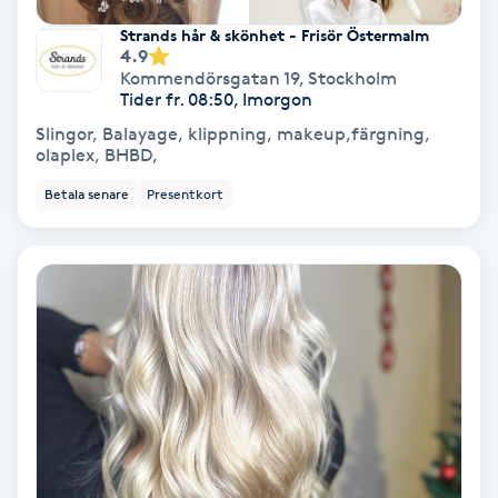
Color correction
Strands hår & skönhet - Frisör Östermalm
4.9
Cryoterapi
Kommendörsgatan 19
,
Stockholm
Tider fr. 08:50, Imorgon
D
Slingor, Balayage, klippning, makeup,färgning,
olaplex, BHBD,
Damklippning
Betala senare
Presentkort
Dermapen
Diamantslipning
E
Enzympeeling
Extensions