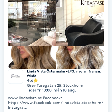
Medium
Megavolymfransar
Melasma
Mesoterapi
MicroPen
Linda Vista Östermalm -LPG, naglar, fransar,
frisör
Microshading
4.6
Grev Turegatan 25
,
Stockholm
Tider fr. 10:00, mån 10 aug.
Mixfransar
www.lindavista.se Facebook:
N
https://www.facebook.com/lindavista.stockholm/
Instagra...
Nagelförlängning