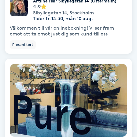
Artline Hair Sibyllegatan 14 (Östermalm)
Osteopati
4.9
Sibyllegatan 14
,
Stockholm
P
Tider fr. 13:30, mån 10 aug.
Välkommen till vår onlinebokning! Vi ser fram
Paraffinbehandling
emot att ta emot just dig som kund till oss
Presentkort
Pedikyr
Pensionärklippning
Permanent
Permanent hårborttagning
Permanent ögonbrynsmakeup
Personal shopper