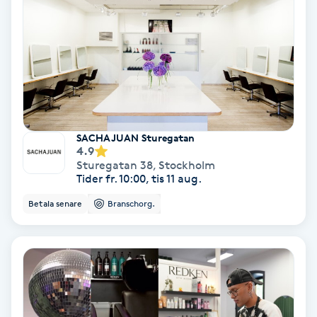
Terapi
Thaimassage
Toning
Torr hårbotten
SACHAJUAN Sturegatan
4.9
Torrborstning
Sturegatan 38
,
Stockholm
Tider fr. 10:00, tis 11 aug.
Triggerpunktsmassage
Betala senare
Branschorg.
Trådning
Träning