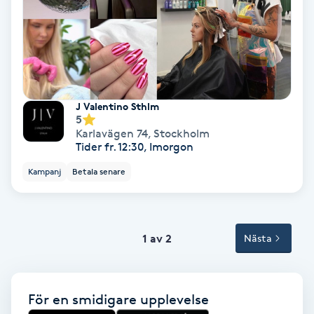
Tvätt & Fön
V
Vaccination
Vampyrbehandling
J Valentino Sthlm
5
Karlavägen 74
,
Stockholm
Vaxning
Tider fr. 12:30, Imorgon
Kampanj
Betala senare
Vaxning brasiliansk
Veterinär
1 av 2
Nästa
Vibrationsmassage
Vinyasa Yoga
För en smidigare upplevelse