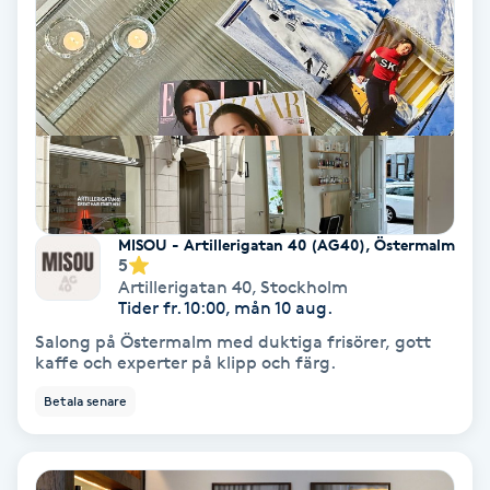
Koppningsmassage
Kosmetisk tatuering
Kostrådgivning
Kroppsinpackning
MISOU - Artillerigatan 40 (AG40), Östermalm
5
Kroppspeeling
Artillerigatan 40
,
Stockholm
Tider fr. 10:00, mån 10 aug.
Salong på Östermalm med duktiga frisörer, gott
Käkledsbehandling
kaffe och experter på klipp och färg.
Betala senare
Kärlbehandling
L