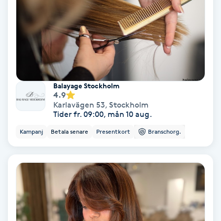
Gruppträning
Gua Sha-massage
H
Balayage Stockholm
Hatha Yoga
4.9
Karlavägen 53
,
Stockholm
Tider fr. 09:00, mån 10 aug.
Headspa
Kampanj
Betala senare
Presentkort
Branschorg.
Healing
Herrklippning
HIFU