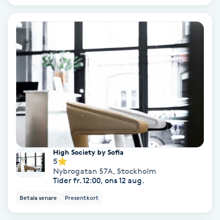
Spa
Spa manikyr & pedikyr
Spa-manikyr
Spa-pedikyr
Spraytan
High Society by Sofia
Stylist
5
Nybrogatan 57A
,
Stockholm
Tider fr. 12:00, ons 12 aug.
Sugaring
Betala senare
Presentkort
Svensk massage