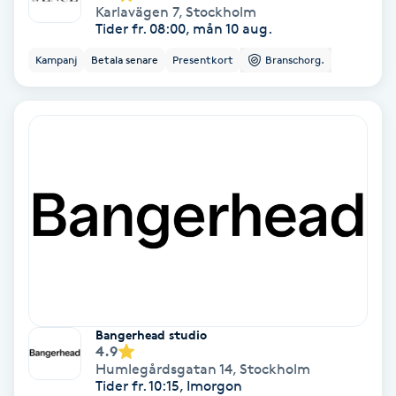
Karlavägen 7
,
Stockholm
Tider fr. 08:00, mån 10 aug.
Samtalsterapi
Kampanj
Betala senare
Presentkort
Branschorg.
Senioryoga
Shiatsu
Singelfransar
Sjukgymnastik
Skalpmassage
Skinbooster
Bangerhead studio
4.9
Humlegårdsgatan 14
,
Stockholm
Sklerosering
Tider fr. 10:15, Imorgon