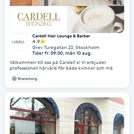
IPL
IPL hårborttagning
Cardell Hair Lounge & Barber
4.9
IR-massage
Grev Turegatan 23
,
Stockholm
Tider fr. 09:00, mån 10 aug.
J
Välkommen till oss på Cardell´s! Vi erbjuder
professionell hårvård för både kvinnor och mä
Japansk massage
Branschorg.
K
K18
Katun fransar
Kemisk peeling