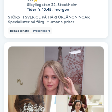
Sibyllegatan 32
,
Stockholm
Tider fr. 10:45, Imorgon
Bottenfärg
STÖRST I SVERIGE PÅ HÅRFÖRLÄNGNINGAR
Specialister på färg. Humana priser.
Brynformning
Betala senare
Presentkort
Brynfärgning
Brynplockning
Bröllopsuppsättning
C
Celluliter
Coachning