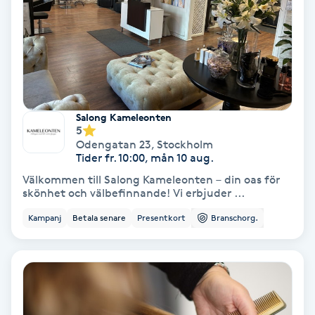
Färgning
Föning
G
Gel naglar
Salong Kameleonten
5
Odengatan 23
,
Stockholm
Gelenaglar
Tider fr. 10:00, mån 10 aug.
Välkommen till Salong Kameleonten – din oas för
skönhet och välbefinnande! Vi erbjuder ...
Gellack
Kampanj
Betala senare
Presentkort
Branschorg.
Gellack med förstärkning
Gravidmassage
Gravidyoga