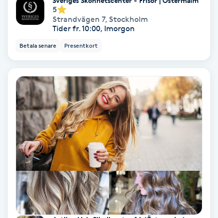
Sveriges Skönhetscenter - Frisör | Östermalm
5
Olaplex
Strandvägen 7
,
Stockholm
Tider fr. 10:00, Imorgon
Olaplexbehandling
Betala senare
Presentkort
Ombre
Ombre brows
Ombre naglar
Optiker
Ortobionomi
Ortopedi