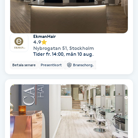
Hypnos
Hårborttagning
EkmanHair
Hårbottenbehandling
4.9
Nybrogatan 51
,
Stockholm
Tider fr. 14:00, mån 10 aug.
Hårförlängning
Betala senare
Presentkort
Branschorg.
Hårvård
Hälsa
Hälsprickor
I
Idrottsmassage