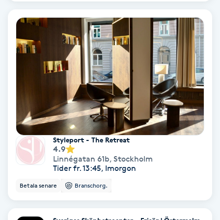
Nagelvård
Naglar borttagning
Naglar reparation
Naprapati
Navelpiercing
Styleport - The Retreat
4.9
Linnégatan 61b
,
Stockholm
NBE-massage
Tider fr. 13:45, Imorgon
Betala senare
Branschorg.
Ny frisyr
O