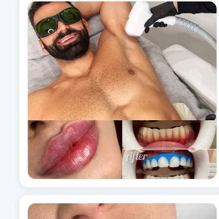
Alternativmedicin
Andningsmassage
Ansiktslyft utan kirurgi
Aromamassage
Ashtanga Yoga
Ayurveda
Ayurvedisk Massage
Ansiktsbehandling djuprengörande
B