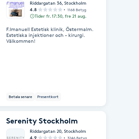
Riddargatan 36
,
Stockholm
4.8
1168 Betyg
Tider fr. 17:30, fre 21 aug.
F.Imanuell Estetisk klinik, Östermalm.
Estetiska injektioner och - kirurgi.
Välkommen!
Betala senare
Presentkort
Serenity Stockholm
Riddargatan 20
,
Stockholm
4.9
3246 Betyg