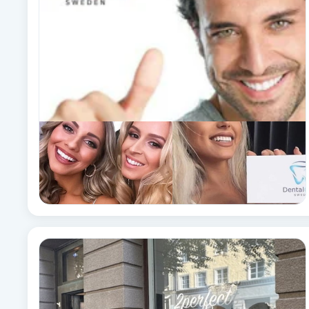
Brynformning
Brynfärgning
Brynplockning
Bröllopsuppsättning
C
Celluliter
Coachning
Color correction