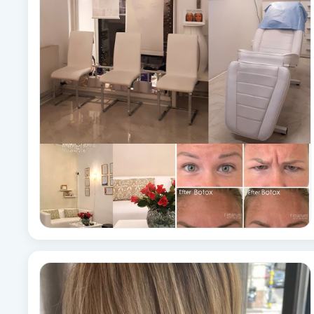
Fransk manikyr
Fransrengöring
Frekvensterapi
Friskvård
Friskvårdsmassage
Frisör
Funktionsanalys
Färgning