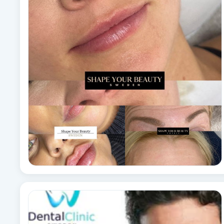
Babylights
Balayage
Bambumassage
Barber
Barnklippning
BIAB
Blowout
Bottenfärg