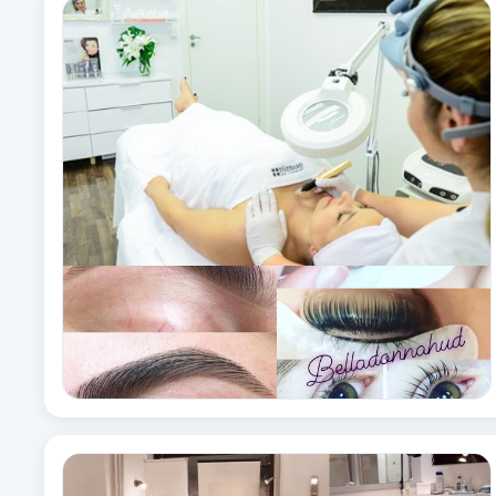
Fotsvamp
Fotvård
Fransar
Fransborttagning
Fransfärgning
Fransförlängning
Fransförlängning Megavolym
Fransförlängning Volym