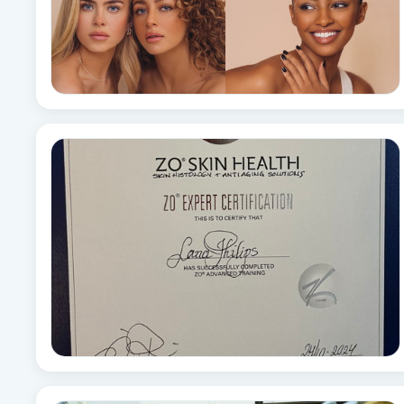
Eyeliner-tatuering
F
Face framing
Faceliftmassage
Fet hårbotten
Fettreducering
Fibromassage
Fillers
Fotmassage