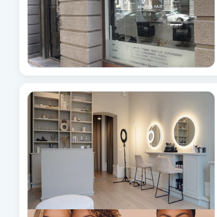
Cryoterapi
D
Damklippning
Dermapen
Diamantslipning
E
Enzympeeling
Extensions
Extensions borttagning