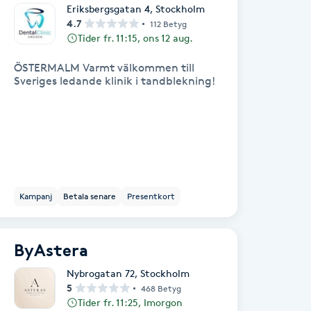
Eriksbergsgatan 4
,
Stockholm
4.7
112 Betyg
Tider fr. 11:15, ons 12 aug.
ÖSTERMALM Varmt välkommen till
Sveriges ledande klinik i tandblekning!
Kampanj
Betala senare
Presentkort
ByAstera
Nybrogatan 72
,
Stockholm
5
468 Betyg
Tider fr. 11:25, Imorgon