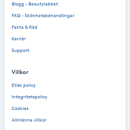
Blogg - Beautylabbet
Fransförlängning Volym
FAQ - Skönhetsbehandlingar
Fransk manikyr
Fakta & Råd
Karriär
Fransrengöring
Support
Frekvensterapi
Villkor
Friskvård
Etisk policy
Friskvårdsmassage
Integritetspolicy
Frisör
Cookies
Allmänna villkor
Funktionsanalys