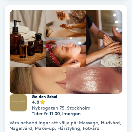
Ansiktsbehandling djuprengörande
B
Babylights
Balayage
Bambumassage
Barber
Barnklippning
Golden Sabai
4.8
Nybrogatan 75
,
Stockholm
BIAB
Tider fr. 11:00, Imorgon
Våra behandlingar att välja på: Massage, Hudvård,
Nagelvård, Make-up, Hårstyling, Fotvård
Blowout