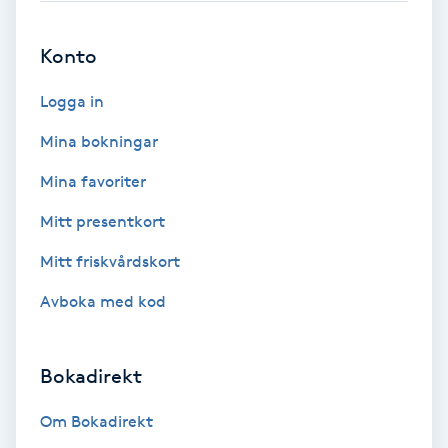
Fotmassage
Konto
Fotsvamp
Logga in
Fotvård
Mina bokningar
Mina favoriter
Fransar
Mitt presentkort
Fransborttagning
Mitt friskvårdskort
Avboka med kod
Fransfärgning
Fransförlängning
Bokadirekt
Fransförlängning Megavolym
Om Bokadirekt