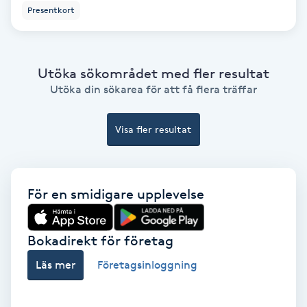
Extensions borttagning
Presentkort
Eyeliner-tatuering
F
Utöka sökområdet med fler resultat
Utöka din sökarea för att få flera träffar
Face framing
Visa fler resultat
Faceliftmassage
Fet hårbotten
För en smidigare upplevelse
Fettreducering
Bokadirekt för företag
Fibromassage
Läs mer
Företagsinloggning
Fillers