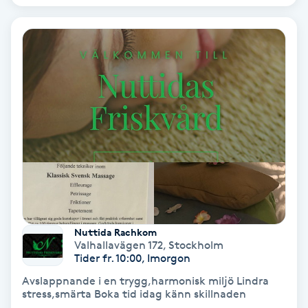
Color correction
Cryoterapi
D
Damklippning
Dermapen
Diamantslipning
E
Nuttida Rachkom
Enzympeeling
Valhallavägen 172
,
Stockholm
Tider fr. 10:00, Imorgon
Extensions
Avslappnande i en trygg,harmonisk miljö Lindra
stress,smärta Boka tid idag känn skillnaden