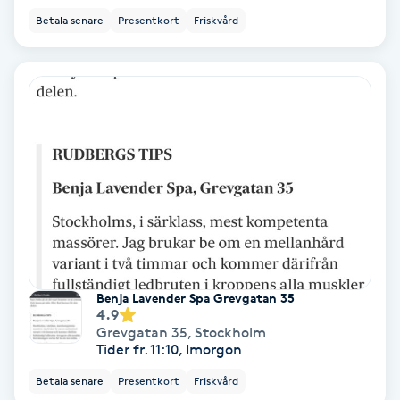
Betala senare
Presentkort
Friskvård
Bottenfärg
Brynformning
Brynfärgning
Brynplockning
Bröllopsuppsättning
C
Benja Lavender Spa Grevgatan 35
Celluliter
4.9
Grevgatan 35
,
Stockholm
Tider fr. 11:10, Imorgon
Coachning
Betala senare
Presentkort
Friskvård