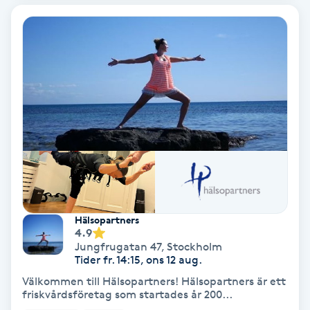
Fransförlängning Volym
Fransk manikyr
Fransrengöring
Frekvensterapi
Friskvård
Friskvårdsmassage
Hälsopartners
4.9
Jungfrugatan 47
,
Stockholm
Frisör
Tider fr. 14:15, ons 12 aug.
Välkommen till Hälsopartners! Hälsopartners är ett
Funktionsanalys
friskvårdsföretag som startades år 200...