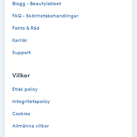
Blogg - Beautylabbet
Hollywood Peel
FAQ - Skönhetsbehandlingar
Hot Stone Massage
Fakta & Råd
Hot yoga
Karriär
Support
Hudföryngring
Huduppstramning
Villkor
Etisk policy
Hudvård
Integritetspolicy
Hyaluronsyra
Cookies
Hyperhidros
Allmänna villkor