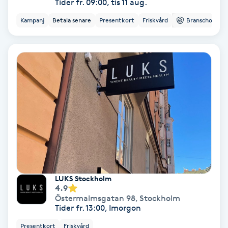
Tider fr. 09:00, tis 11 aug.
Kampanj
Betala senare
Presentkort
Friskvård
Branschorg.
Bottenfärg
Brynformning
Brynfärgning
Brynplockning
Bröllopsuppsättning
C
Celluliter
LUKS Stockholm
4.9
Östermalmsgatan 98
,
Stockholm
Coachning
Tider fr. 13:00, Imorgon
Presentkort
Friskvård