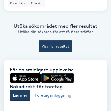
Presentkort
Friskvård
Färgning
Föning
Utöka sökområdet med fler resultat
G
Utöka din sökarea för att få flera träffar
Gel naglar
Visa fler resultat
Gelenaglar
Gellack
För en smidigare upplevelse
Gellack med förstärkning
Bokadirekt för företag
Läs mer
Företagsinloggning
Gravidmassage
Gravidyoga