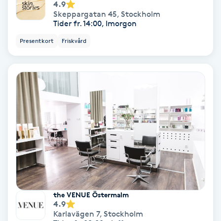
4.9
Ansiktsbehandling djuprengörande
Skeppargatan 45
,
Stockholm
Tider fr. 14:00, Imorgon
B
Presentkort
Friskvård
Babylights
Balayage
Bambumassage
Barber
Barnklippning
BIAB
the VENUE Östermalm
4.9
Karlavägen 7
,
Stockholm
Blowout