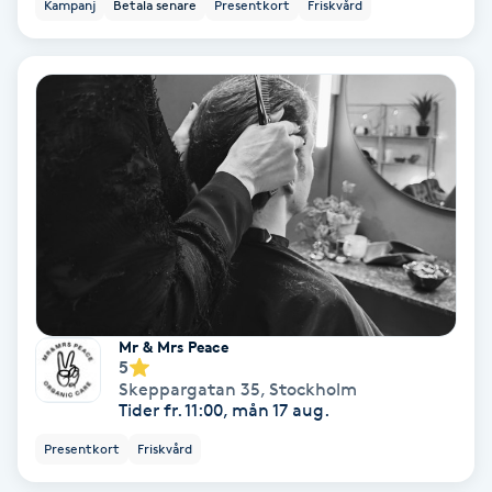
Kampanj
Betala senare
Presentkort
Friskvård
Fotmassage
Fotsvamp
Fotvård
Fransar
Fransborttagning
Fransfärgning
Mr & Mrs Peace
5
Skeppargatan 35
,
Stockholm
Fransförlängning
Tider fr. 11:00, mån 17 aug.
Presentkort
Friskvård
Fransförlängning Megavolym