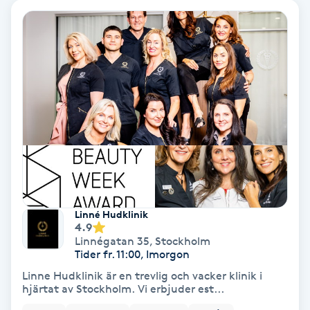
Extensions borttagning
Eyeliner-tatuering
F
Face framing
Faceliftmassage
Fet hårbotten
Fettreducering
Linné Hudklinik
4.9
Linnégatan 35
,
Stockholm
Fibromassage
Tider fr. 11:00, Imorgon
Linne Hudklinik är en trevlig och vacker klinik i
hjärtat av Stockholm. Vi erbjuder est...
Fillers