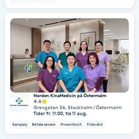
Color correction
Cryoterapi
D
Damklippning
Dermapen
Diamantslipning
E
Norden KinaMedicin på Östermalm
4.6
Enzympeeling
Grevgatan 56
,
Stockholm / Östermalm
Tider fr. 11:00, tis 11 aug.
Extensions
Kampanj
Betala senare
Presentkort
Friskvård