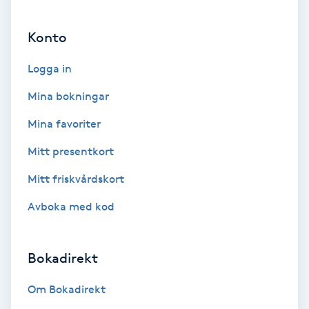
Gruppträning
Konto
Logga in
Gua Sha-massage
H
Mina bokningar
Mina favoriter
Hatha Yoga
Mitt presentkort
Headspa
Mitt friskvårdskort
Healing
Avboka med kod
Herrklippning
Bokadirekt
HIFU
Om Bokadirekt