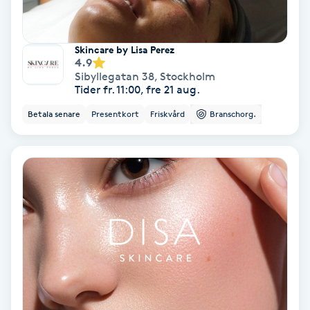
Terapi
Thaimassage
Skincare by Lisa Perez
4.9
Sibyllegatan 38
,
Stockholm
Toning
Tider fr. 11:00, fre 21 aug.
Betala senare
Presentkort
Friskvård
Branschorg.
Torr hårbotten
Torrborstning
Triggerpunktsmassage
Trådning
Träning