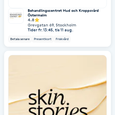
Skoinlägg
Behandlingscentret Hud och Kroppsvård
Östermalm
4.8
Skägg
Grevgatan 69
,
Stockholm
Tider fr. 13:45, tis 11 aug.
Skäggfärgning
Betala senare
Presentkort
Friskvård
Skäggklippning
Skäggtrimmning
Skönhet
Slingor
Sockring