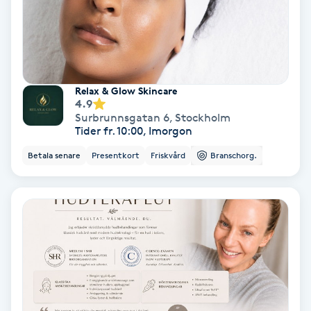
Nagelvård
Naglar borttagning
Relax & Glow Skincare
4.9
Naglar reparation
Surbrunnsgatan 6
,
Stockholm
Tider fr. 10:00, Imorgon
Naprapati
Betala senare
Presentkort
Friskvård
Branschorg.
Navelpiercing
NBE-massage
Ny frisyr
O