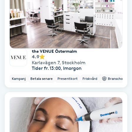
Nagelförlängning akryl
Nagelförlängning gelé
Nagelförlängning glasfiber
the VENUE Östermalm
4.9
Karlavägen 7
,
Stockholm
Nagelförlängning silke
Tider fr. 13:00, Imorgon
Kampanj
Betala senare
Presentkort
Friskvård
Branschorg.
Nagelförstärkning
Nagelklippning
Nagelsvamp
Nageltrång