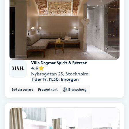
Medium
Megavolymfransar
Melasma
Mesoterapi
Villa Dagmar Spirit & Retreat
4.9
MicroPen
Nybrogatan 25
,
Stockholm
Tider fr. 11:30, Imorgon
Microshading
Betala senare
Presentkort
Branschorg.
Mixfransar
N
Nagelförlängning