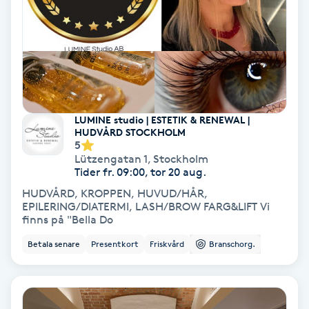
Lymfmassage
Läpptatuering
M
Makeup
LUMINE studio | ESTETIK & RENEWAL |
HUDVÅRD STOCKHOLM
Manikyr & Pedikyr
5
Lützengatan 1
,
Stockholm
Tider fr. 09:00, tor 20 aug.
Massage
HUDVÅRD, KROPPEN, HUVUD/HÅR,
EPILERING/DIATERMI, LASH/BROW FARG&LIFT Vi
Medial vägledning
finns på "Bella Do
Betala senare
Presentkort
Friskvård
Branschorg.
Medicinsk massage
Meditation