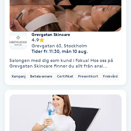
Fotmassage
Fotsvamp
Grevgatan Skincare
4.9
Fotvård
Grevgatan 63
,
Stockholm
Tider fr. 11:30, mån 10 aug.
Fransar
Salongen med dig som kund i fokus! Hos oss på
Grevgatan Skincare finner du allt från ansi...
Fransborttagning
Kampanj
Betala senare
Certifikat
Presentkort
Friskvård
Fransfärgning
Fransförlängning
Fransförlängning Megavolym