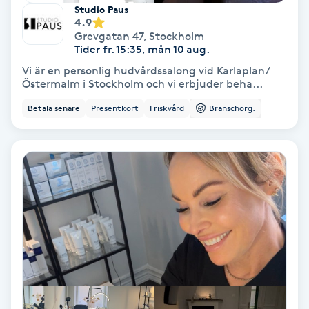
Color correction
Studio Paus
4.9
Grevgatan 47
,
Stockholm
Cryoterapi
Tider fr. 15:35, mån 10 aug.
D
Vi är en personlig hudvårdssalong vid Karlaplan/
Östermalm i Stockholm och vi erbjuder beha...
Damklippning
Betala senare
Presentkort
Friskvård
Branschorg.
Dermapen
Diamantslipning
E
Enzympeeling
Extensions