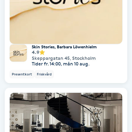
Spa
Spa manikyr & pedikyr
Spa-manikyr
Skin Stories, Barbara Löwenhielm
4.9
Skeppargatan 45
,
Stockholm
Spa-pedikyr
Tider fr. 14:00, mån 10 aug.
Presentkort
Friskvård
Spraytan
Stylist
Sugaring
Svensk massage