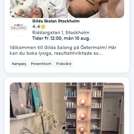
Koppningsmassage
Gilda Skolan Stockholm
4.4
Kosmetisk tatuering
Riddargatan 1
,
Stockholm
Tider fr. 12:00, mån 10 aug.
Kostrådgivning
Välkommen till Gilda Salong på Östermalm! Här
kan du boka lyxiga, resultatinriktade oc...
Kroppsinpackning
Kampanj
Presentkort
Friskvård
Kroppspeeling
Käkledsbehandling
Kärlbehandling
L