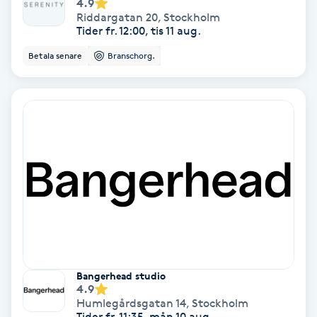
4.9
Riddargatan 20
,
Stockholm
Volymfransar
Tider fr. 12:00, tis 11 aug.
Betala senare
Branschorg.
Vårtor
Y
Yin Yoga
Yoga
Yoga Nidra
Yogamassage
Z
Bangerhead studio
4.9
Zonterapi
Humlegårdsgatan 14
,
Stockholm
Tider fr. 11:35, mån 10 aug.