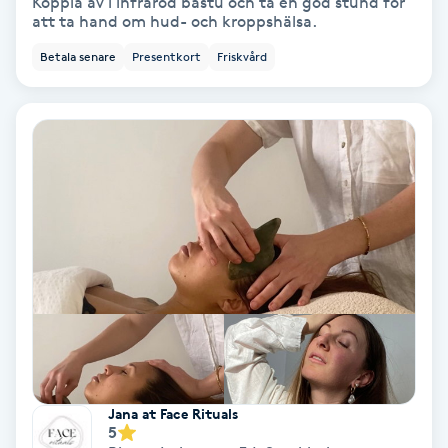
Koppla av i infraröd bastu och ta en god stund för
Hypnos
att ta hand om hud- och kroppshälsa.
Betala senare
Presentkort
Friskvård
Hårborttagning
Hårbottenbehandling
Hårförlängning
Hårvård
Hälsa
Hälsprickor
I
Jana at Face Rituals
5
Idrottsmassage