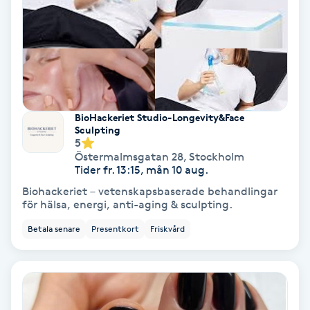
Fransförlängning Volym
Fransk manikyr
Fransrengöring
BioHackeriet Studio-Longevity&Face
Sculpting
Frekvensterapi
5
Östermalmsgatan 28
,
Stockholm
Tider fr. 13:15, mån 10 aug.
Friskvård
Biohackeriet – vetenskapsbaserade behandlingar
för hälsa, energi, anti-aging & sculpting.
Friskvårdsmassage
Betala senare
Presentkort
Friskvård
Frisör
Funktionsanalys