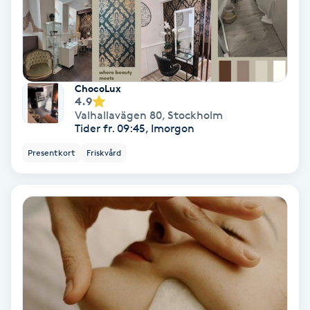
Regndroppsmassage
Reiki
Reikihealing
ChocoLux
4.9
Valhallavägen 80
,
Stockholm
Reiki massage
Tider fr. 09:45, Imorgon
Presentkort
Friskvård
Restorative Yoga
Rosacea
Rosenmetoden
Ryggmassage
S