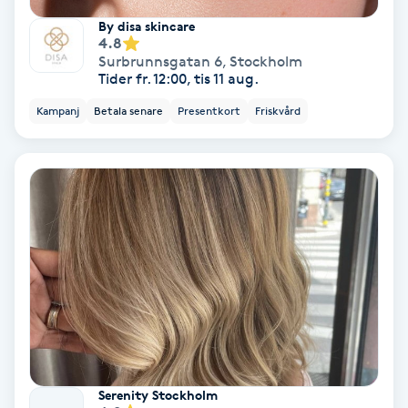
Tvätt & Fön
By disa skincare
V
4.8
Surbrunnsgatan 6
,
Stockholm
Vaccination
Tider fr. 12:00, tis 11 aug.
Kampanj
Betala senare
Presentkort
Friskvård
Vampyrbehandling
Vaxning
Vaxning brasiliansk
Veterinär
Vibrationsmassage
Vinyasa Yoga
Serenity Stockholm