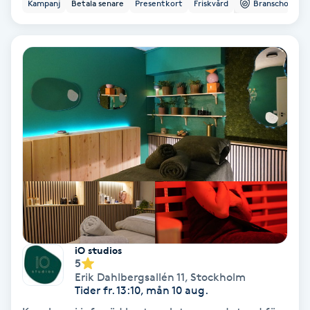
Kampanj
Betala senare
Presentkort
Friskvård
Branschorg.
Hollywood Peel
Hot Stone Massage
Hot yoga
Hudföryngring
Huduppstramning
Hudvård
Hyaluronsyra
iO studios
5
Erik Dahlbergsallén 11
,
Stockholm
Hyperhidros
Tider fr. 13:10, mån 10 aug.