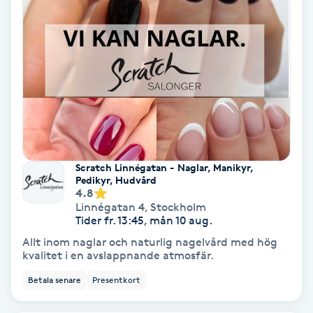
Färgning
Föning
G
Gel naglar
Gelenaglar
Scratch Linnégatan - Naglar, Manikyr,
Pedikyr, Hudvård
Gellack
4.8
Linnégatan 4
,
Stockholm
Tider fr. 13:45, mån 10 aug.
Gellack med förstärkning
Allt inom naglar och naturlig nagelvård med hög
kvalitet i en avslappnande atmosfär.
Gravidmassage
Betala senare
Presentkort
Gravidyoga