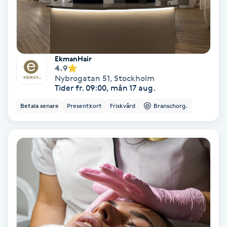
Svettbehandling
T
Tuina-massage
EkmanHair
4.9
Nybrogatan 51
,
Stockholm
Taktil massage
Tider fr. 09:00, mån 17 aug.
Betala senare
Presentkort
Friskvård
Branschorg.
Tandblekning
Tandläkare
Tatuering
Tatueringsborttagning