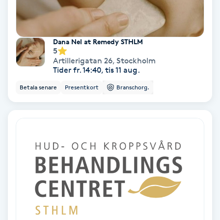
Samtalsterapi
Dana Nel at Remedy STHLM
Senioryoga
5
Artillerigatan 26
,
Stockholm
Tider fr. 14:40, tis 11 aug.
Shiatsu
Betala senare
Presentkort
Branschorg.
Singelfransar
Sjukgymnastik
Skalpmassage
Skinbooster
Sklerosering