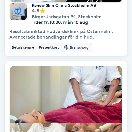
Renew Skin Clinic Stockholm AB
Keratinbehandling
4.8
Birger Jarlsgatan 94
,
Stockholm
Tider fr. 10:00, mån 10 aug.
Kinesiologi
Resultatinriktad hudvårdsklinik på Östermalm.
Avancerade behandlingar för din hud.
Kinesisk medicin
Betala senare
Presentkort
Branschorg.
Kiropraktik
Klangmassage
Klippning
Klippning & Slingor
Klippning ungdom