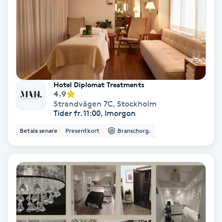
PRP (Platelet Rich Plasma)
PRX-T33
Psoriasis
Hotel Diplomat Treatments
4.9
Strandvägen 7C
,
Stockholm
PT
Tider fr. 11:00, Imorgon
R
Betala senare
Presentkort
Branschorg.
Radiofrekvens
Rakning
Reflexologi