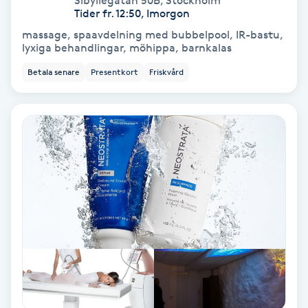
Sibyllegatan 50B
,
Stockholm
Tider fr. 12:50, Imorgon
Bottenfärg
massage, spaavdelning med bubbelpool, IR-bastu,
lyxiga behandlingar, möhippa, barnkalas
Brynformning
Betala senare
Presentkort
Friskvård
Brynfärgning
Brynplockning
Bröllopsuppsättning
C
Celluliter
Coachning