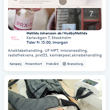
Olaplex
Olaplexbehandling
Ombre
Matilda Johansson ab/ HudbyMatilda
Karlavägen 7
,
Stockholm
Tider fr. 13:00, Imorgon
Ombre brows
Ansiktsbehandling, UF MPT, microneedling,
radiofrekvens, prxt33, kemiskpeel,aknebehandling
Ombre naglar
Kampanj
Presentkort
Friskvård
Branschorg.
Optiker
Ortobionomi
Ortopedi