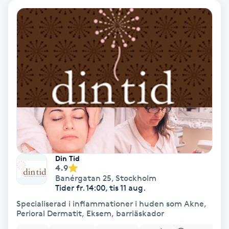
Gruppträning
Gua Sha-massage
H
Hatha Yoga
Headspa
Healing
Din Tid
4.9
Banérgatan 25
,
Stockholm
Herrklippning
Tider fr. 14:00, tis 11 aug.
Specialiserad i inflammationer i huden som Akne,
HIFU
Perioral Dermatit, Eksem, barriäskador