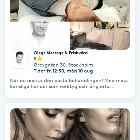
Osteopati
P
Paraffinbehandling
Pedikyr
Olegs Massage & Friskvård
5
Grevgatan 30
,
Stockholm
Pensionärklippning
Tider fr. 12:30, mån 10 aug.
När du önskar den bästa behandlingen! Med mina
Permanent
känsliga händer som verktyg och lång erfa...
Permanent hårborttagning
Permanent ögonbrynsmakeup
Personal shopper