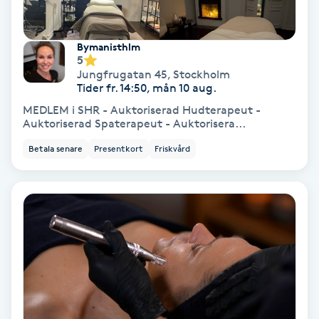
Extensions borttagning
Eyeliner-tatuering
Bymanisthlm
5
F
Jungfrugatan 45
,
Stockholm
Tider fr. 14:50, mån 10 aug.
Face framing
MEDLEM i SHR - Auktoriserad Hudterapeut -
Auktoriserad Spaterapeut - Auktorisera...
Faceliftmassage
Betala senare
Presentkort
Friskvård
Fet hårbotten
Fettreducering
Fibromassage
Fillers