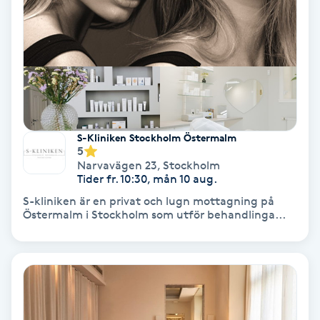
Personlig tränare
Picolaser
Piercing
S-Kliniken Stockholm Östermalm
5
Pigmentbehandling
Narvavägen 23
,
Stockholm
Tider fr. 10:30, mån 10 aug.
Pigmentfläckar
S-kliniken är en privat och lugn mottagning på
Östermalm i Stockholm som utför behandlinga...
Plastikkirurgi
Powder brows
Power Yoga