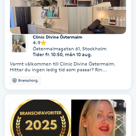
Laserbehandling
Lashlift Keratin
LED-ljusterapi
Clinic Divine Östermalm
4.9
Östermalmsgatan 61
,
Stockholm
Liktornar
Tider fr. 10:50, mån 10 aug.
Varmt välkommen till Clinic Divine Östermalm.
LPG
Hittar du ingen ledig tid som passar? Rin...
Branschorg.
LPG-behandling
LPG-massage
Luggklippning