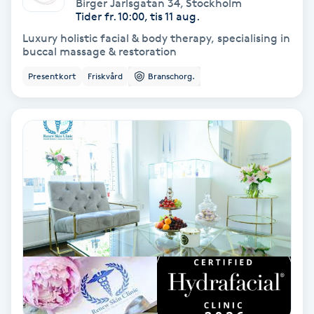
Birger Jarlsgatan 34
,
Stockholm
Tider fr. 10:00, tis 11 aug.
IPL
Luxury holistic facial & body therapy, specialising in
buccal massage & restoration
IPL hårborttagning
Presentkort
Friskvård
Branschorg.
IR-massage
J
Japansk massage
K
K18
Katun fransar
Kemisk peeling