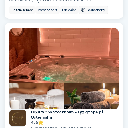
Ansiktsbehandling djuprengörande
Betala senare
Presentkort
Friskvård
Branschorg.
B
Babylights
Balayage
Bambumassage
Barber
Barnklippning
BIAB
Luxury Spa Stockholm - Lyxigt Spa på
Östermalm
4.6
Blowout