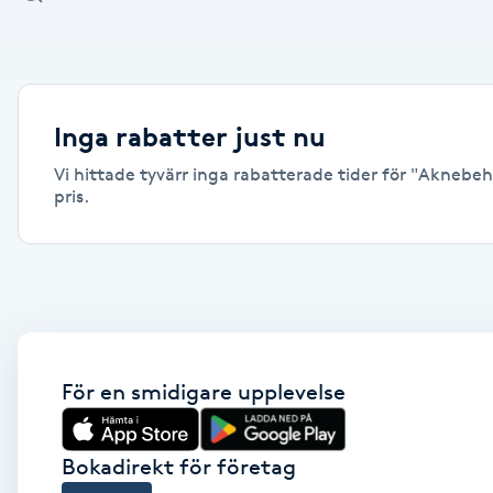
Alternativmedicin
Andningsmassage
Inga rabatter just nu
Ansiktslyft utan kirurgi
Vi hittade tyvärr inga rabatterade tider för "Aknebeh
pris.
Aromamassage
Ashtanga Yoga
Ayurveda
För en smidigare upplevelse
Ayurvedisk Massage
Ansiktsbehandling djuprengörande
Bokadirekt för företag
B