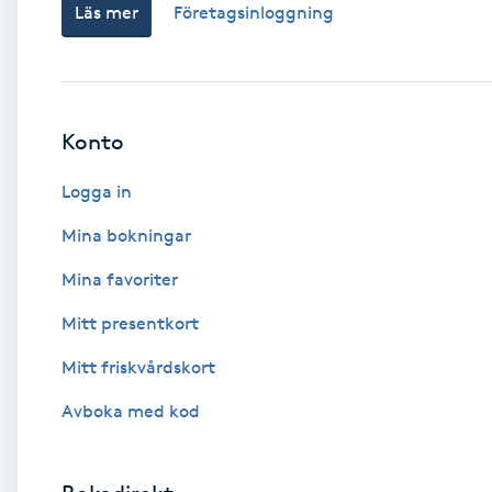
Läs mer
Företagsinloggning
Babylights
Balayage
Konto
Bambumassage
Logga in
Barber
Mina bokningar
Mina favoriter
Barnklippning
Mitt presentkort
BIAB
Mitt friskvårdskort
Avboka med kod
Blowout
Bottenfärg