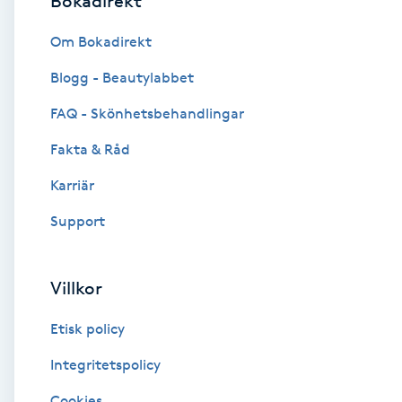
Bokadirekt
Brynformning
Om Bokadirekt
Blogg - Beautylabbet
Brynfärgning
FAQ - Skönhetsbehandlingar
Brynplockning
Fakta & Råd
Karriär
Bröllopsuppsättning
C
Support
Celluliter
Villkor
Coachning
Etisk policy
Color correction
Integritetspolicy
Cookies