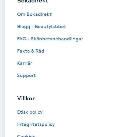
Bokadirekt
Brynformning
Om Bokadirekt
Blogg - Beautylabbet
Brynfärgning
FAQ - Skönhetsbehandlingar
Brynplockning
Fakta & Råd
Karriär
Bröllopsuppsättning
C
Support
Celluliter
Villkor
Coachning
Etisk policy
Color correction
Integritetspolicy
Cookies