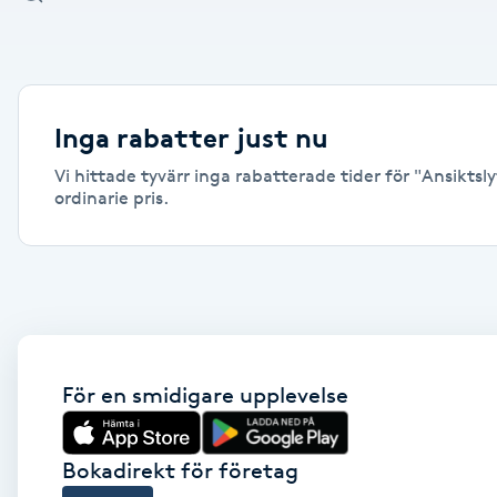
Alternativmedicin
Andningsmassage
Inga rabatter just nu
Ansiktslyft utan kirurgi
Vi hittade tyvärr inga rabatterade tider för "Ansiktsly
ordinarie pris.
Aromamassage
Ashtanga Yoga
Ayurveda
För en smidigare upplevelse
Ayurvedisk Massage
Ansiktsbehandling djuprengörande
Bokadirekt för företag
B