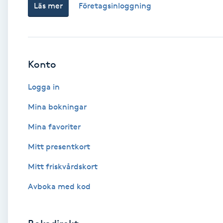
Läs mer
Företagsinloggning
Babylights
Balayage
Konto
Bambumassage
Logga in
Barber
Mina bokningar
Mina favoriter
Barnklippning
Mitt presentkort
BIAB
Mitt friskvårdskort
Avboka med kod
Blowout
Bottenfärg