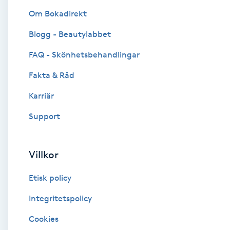
Om Bokadirekt
Brynformning
Blogg - Beautylabbet
Brynfärgning
FAQ - Skönhetsbehandlingar
Fakta & Råd
Brynplockning
Karriär
Bröllopsuppsättning
Support
C
Celluliter
Villkor
Etisk policy
Coachning
Integritetspolicy
Color correction
Cookies