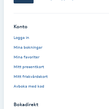
Babylights
Balayage
Konto
Logga in
Bambumassage
Mina bokningar
Barber
Mina favoriter
Barnklippning
Mitt presentkort
Mitt friskvårdskort
BIAB
Avboka med kod
Blowout
Bokadirekt
Bottenfärg