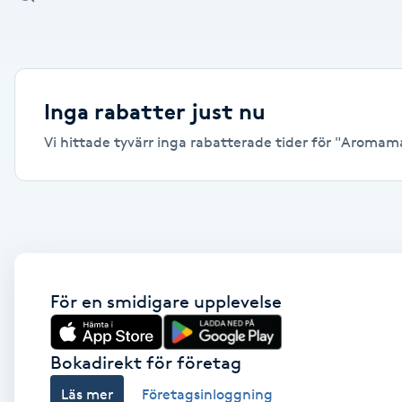
Alternativmedicin
Andningsmassage
Inga rabatter just nu
Ansiktslyft utan kirurgi
Vi hittade tyvärr inga rabatterade tider för "Aromama
Aromamassage
Ashtanga Yoga
Ayurveda
För en smidigare upplevelse
Ayurvedisk Massage
Bokadirekt för företag
Ansiktsbehandling djuprengörande
Läs mer
Företagsinloggning
B