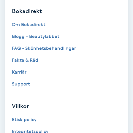
Bokadirekt
Brynformning
Om Bokadirekt
Brynfärgning
Blogg - Beautylabbet
Brynplockning
FAQ - Skönhetsbehandlingar
Fakta & Råd
Bröllopsuppsättning
C
Karriär
Support
Celluliter
Coachning
Villkor
Color correction
Etisk policy
Integritetspolicy