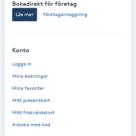
Bokadirekt för företag
Babylights
Läs mer
Företagsinloggning
Balayage
Bambumassage
Konto
Barber
Logga in
Mina bokningar
Barnklippning
Mina favoriter
BIAB
Mitt presentkort
Mitt friskvårdskort
Blowout
Avboka med kod
Bottenfärg