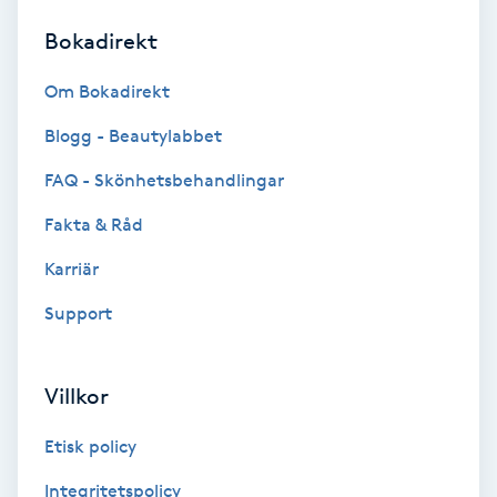
Bokadirekt
Brynformning
Om Bokadirekt
Brynfärgning
Blogg - Beautylabbet
Brynplockning
FAQ - Skönhetsbehandlingar
Fakta & Råd
Bröllopsuppsättning
C
Karriär
Support
Celluliter
Coachning
Villkor
Color correction
Etisk policy
Integritetspolicy