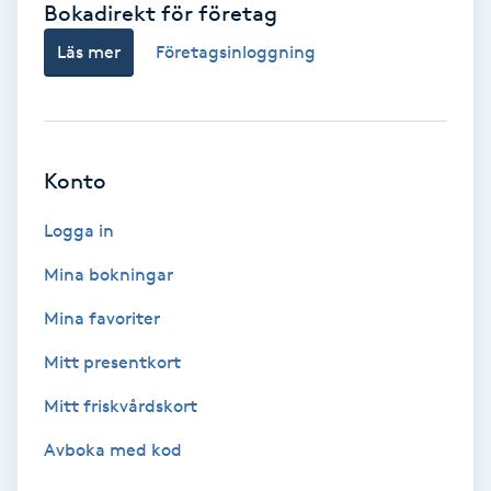
Bokadirekt för företag
Babylights
Läs mer
Företagsinloggning
Balayage
Bambumassage
Konto
Barber
Logga in
Mina bokningar
Barnklippning
Mina favoriter
BIAB
Mitt presentkort
Mitt friskvårdskort
Blowout
Avboka med kod
Bottenfärg