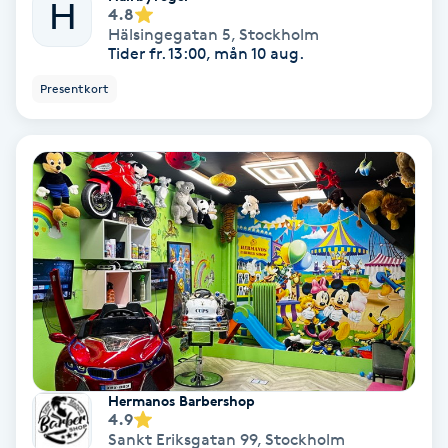
H
4.8
Hälsingegatan 5
,
Stockholm
Spa
Tider fr. 13:00, mån 10 aug.
Presentkort
Spa manikyr & pedikyr
Spa-manikyr
Spa-pedikyr
Spraytan
Stylist
Sugaring
Hermanos Barbershop
4.9
Svensk massage
Sankt Eriksgatan 99
,
Stockholm