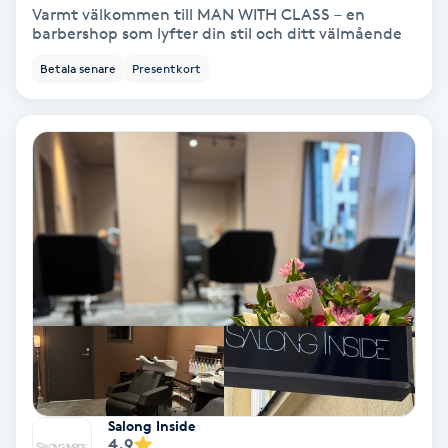
Varmt välkommen till MAN WITH CLASS – en
barbershop som lyfter din stil och ditt välmående
Keratinbehandling
Betala senare
Presentkort
Kinesiologi
Kinesisk medicin
Kiropraktik
Klangmassage
Klippning
Klippning & Slingor
Salong Inside
Klippning ungdom
4.9