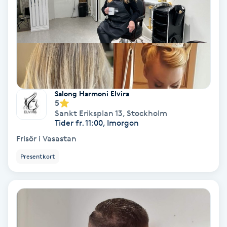
Färgning
Föning
G
Gel naglar
Salong Harmoni Elvira
5
Gelenaglar
Sankt Eriksplan 13
,
Stockholm
Tider fr. 11:00, Imorgon
Frisör i Vasastan
Gellack
Presentkort
Gellack med förstärkning
Gravidmassage
Gravidyoga