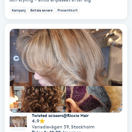
Ansiktsbehandling djuprengörande
Kampanj
Betala senare
Presentkort
B
Babylights
Balayage
Bambumassage
Barber
Barnklippning
BIAB
Twisted scissors@Riccio Hair
4.9
Vanadisvägen 39
,
Stockholm
Blowout