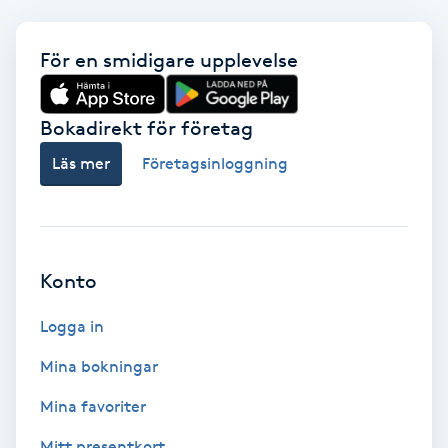
Volymfransar
För en smidigare upplevelse
Vårtor
Y
Bokadirekt för företag
Läs mer
Företagsinloggning
Yin Yoga
Yoga
Yoga Nidra
Konto
Logga in
Yogamassage
Z
Mina bokningar
Mina favoriter
Zonterapi
Mitt presentkort