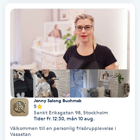
Hypnos
Hårborttagning
Hårbottenbehandling
Hårförlängning
Hårvård
Hälsa
Jenny Salong Bushmak
5
Hälsprickor
Sankt Eriksgatan 98
,
Stockholm
Tider fr. 12:30, mån 10 aug.
I
Välkommen till en personlig frisörupplevelse i
Vasastan
Idrottsmassage