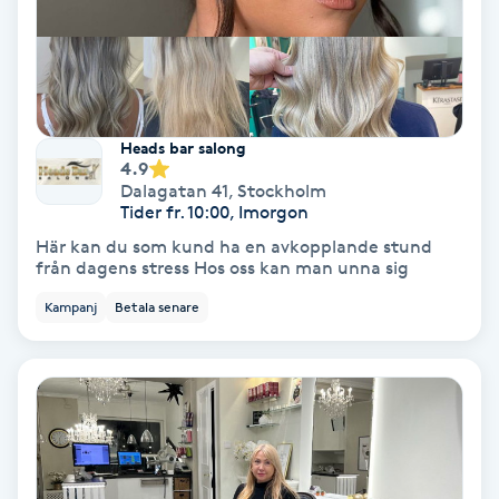
Fransförlängning Volym
Fransk manikyr
Heads bar salong
Fransrengöring
4.9
Dalagatan 41
,
Stockholm
Tider fr. 10:00, Imorgon
Frekvensterapi
Här kan du som kund ha en avkopplande stund
från dagens stress Hos oss kan man unna sig
Friskvård
Kampanj
Betala senare
Friskvårdsmassage
Frisör
Funktionsanalys