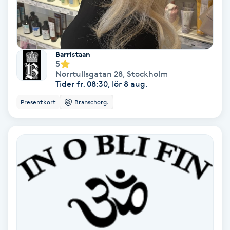
Osteopati
P
Paraffinbehandling
Barristaan
5
Norrtullsgatan 28
,
Stockholm
Pedikyr
Tider fr. 08:30, lör 8 aug.
Presentkort
Branschorg.
Pensionärklippning
Permanent
Permanent hårborttagning
Permanent ögonbrynsmakeup
Personal shopper