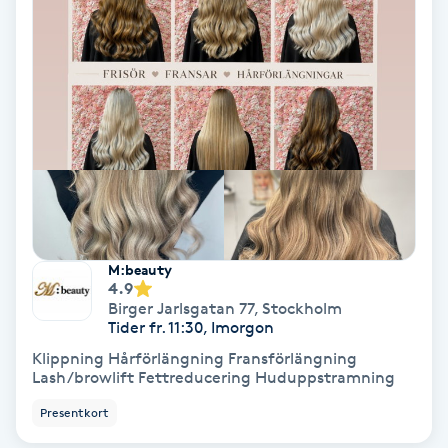
Hollywood Peel
Hot Stone Massage
Hot yoga
Hudföryngring
Huduppstramning
M:beauty
4.9
Hudvård
Birger Jarlsgatan 77
,
Stockholm
Tider fr. 11:30, Imorgon
Hyaluronsyra
Klippning Hårförlängning Fransförlängning
Lash/browlift Fettreducering Huduppstramning
Hyperhidros
Presentkort