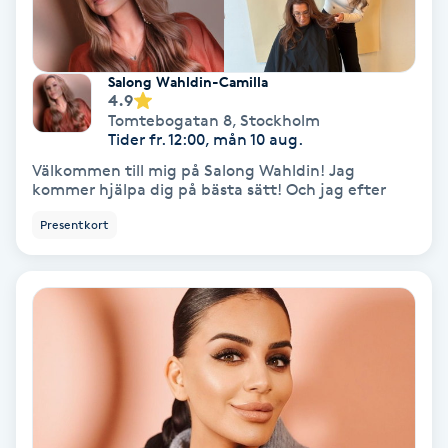
Lymfmassage
Läpptatuering
Salong Wahldin-Camilla
M
4.9
Tomtebogatan 8
,
Stockholm
Makeup
Tider fr. 12:00, mån 10 aug.
Välkommen till mig på Salong Wahldin! Jag
kommer hjälpa dig på bästa sätt! Och jag efter
Manikyr & Pedikyr
Presentkort
Massage
Medial vägledning
Medicinsk massage
Meditation