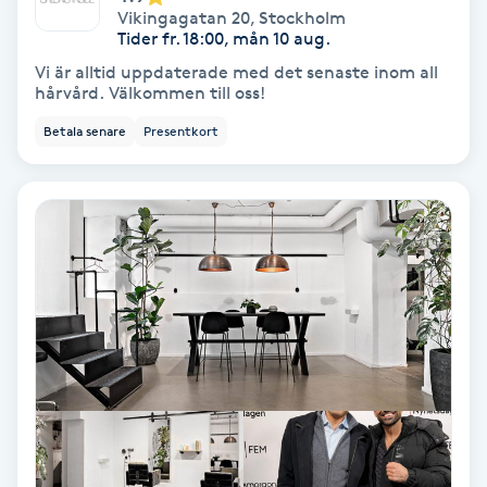
Vikingagatan 20
,
Stockholm
Koppningsmassage
Tider fr. 18:00, mån 10 aug.
Vi är alltid uppdaterade med det senaste inom all
hårvård. Välkommen till oss!
Kosmetisk tatuering
Betala senare
Presentkort
Kostrådgivning
Kroppsinpackning
Kroppspeeling
Käkledsbehandling
Kärlbehandling
L