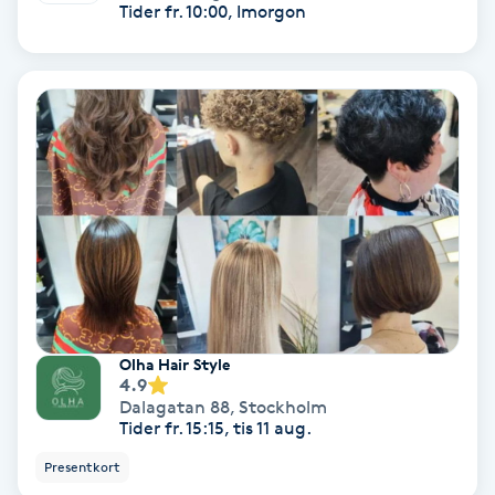
Tider fr. 10:00, Imorgon
Svettbehandling
T
Tuina-massage
Taktil massage
Tandblekning
Tandläkare
Olha Hair Style
Tatuering
4.9
Dalagatan 88
,
Stockholm
Tider fr. 15:15, tis 11 aug.
Tatueringsborttagning
Presentkort