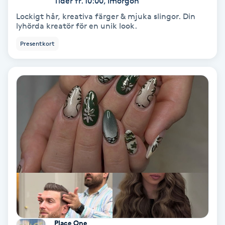
Tider fr. 10:00, Imorgon
Lockigt hår, kreativa färger & mjuka slingor. Din
Bottenfärg
lyhörda kreatör för en unik look.
Presentkort
Brynformning
Brynfärgning
Brynplockning
Bröllopsuppsättning
C
Celluliter
Coachning
Place One