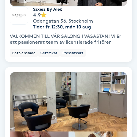
Laserbehandling
Saxess By Alex
4.9
Lashlift Keratin
Odengatan 36
,
Stockholm
Tider fr. 12:30, mån 10 aug.
LED-ljusterapi
VÄLKOMMEN TILL VÅR SALONG I VASASTAN! Vi är
ett passionerat team av licensierade frisörer
Liktornar
Betala senare
Certifikat
Presentkort
LPG
LPG-behandling
LPG-massage
Luggklippning