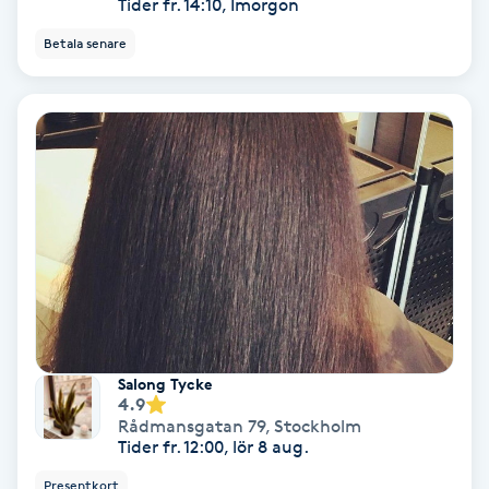
Tider fr. 14:10, Imorgon
Samtalsterapi
Betala senare
Senioryoga
Shiatsu
Singelfransar
Sjukgymnastik
Skalpmassage
Salong Tycke
4.9
Skinbooster
Rådmansgatan 79
,
Stockholm
Tider fr. 12:00, lör 8 aug.
Sklerosering
Presentkort