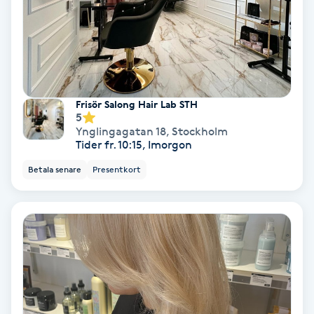
Olaplex
Olaplexbehandling
Ombre
Frisör Salong Hair Lab STH
5
Ombre brows
Ynglingagatan 18
,
Stockholm
Tider fr. 10:15, Imorgon
Ombre naglar
Betala senare
Presentkort
Optiker
Ortobionomi
Ortopedi