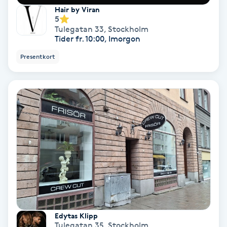
Hair by Viran
5
PRP (Platelet Rich Plasma)
Tulegatan 33
,
Stockholm
Tider fr. 10:00, Imorgon
PRX-T33
Presentkort
Psoriasis
PT
R
Radiofrekvens
Rakning
Reflexologi
Edytas Klipp
Tulegatan 35
,
Stockholm