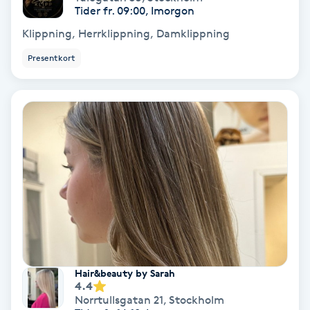
Regndroppsmassage
Tider fr. 09:00, Imorgon
Klippning, Herrklippning, Damklippning
Reiki
Presentkort
Reikihealing
Reiki massage
Restorative Yoga
Rosacea
Rosenmetoden
Hair&beauty by Sarah
Ryggmassage
4.4
Norrtullsgatan 21
,
Stockholm
S