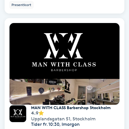
Presentkort
IPL
IPL hårborttagning
IR-massage
J
Japansk massage
K
K18
Katun fransar
MAN WITH CLASS Barbershop Stockholm
4.9
Upplandsgatan 51
,
Stockholm
Kemisk peeling
Tider fr. 10:30, Imorgon