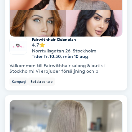
Medium
Megavolymfransar
Fairwithhair Odenplan
Melasma
4.7
Norrtullsgatan 26
,
Stockholm
Tider fr. 10:30, mån 10 aug.
Mesoterapi
Välkommen till Fairwithhair salong & butik i
Stockholm! Vi erbjuder försäljning och b
MicroPen
Kampanj
Betala senare
Microshading
Mixfransar
N
Nagelförlängning