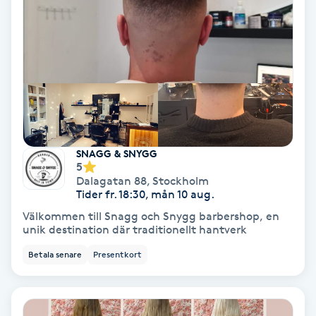
Gruppträning
Gua Sha-massage
H
Hatha Yoga
SNAGG & SNYGG
5
Headspa
Dalagatan 88
,
Stockholm
Tider fr. 18:30, mån 10 aug.
Healing
Välkommen till Snagg och Snygg barbershop, en
unik destination där traditionellt hantverk
Herrklippning
Betala senare
Presentkort
HIFU