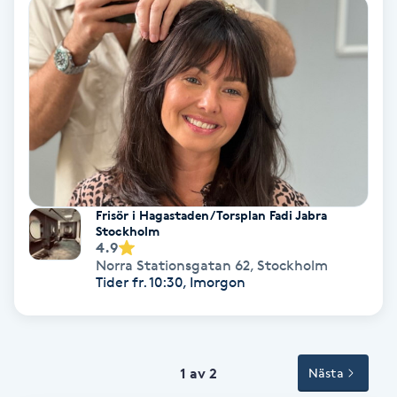
Tvätt & Fön
V
Vaccination
Vampyrbehandling
Vaxning
Frisör i Hagastaden/Torsplan Fadi Jabra
Vaxning brasiliansk
Stockholm
4.9
Norra Stationsgatan 62
,
Stockholm
Veterinär
Tider fr. 10:30, Imorgon
Vibrationsmassage
Vinyasa Yoga
1 av 2
Nästa