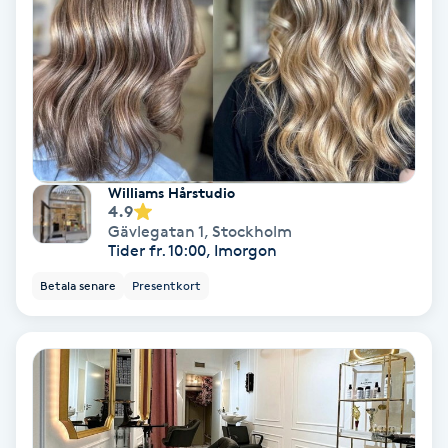
Nagelvård
Naglar borttagning
Naglar reparation
Williams Hårstudio
4.9
Naprapati
Gävlegatan 1
,
Stockholm
Tider fr. 10:00, Imorgon
Navelpiercing
Betala senare
Presentkort
NBE-massage
Ny frisyr
O