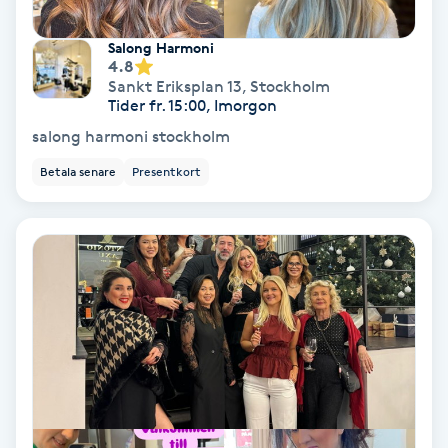
Extensions borttagning
Salong Harmoni
Eyeliner-tatuering
4.8
Sankt Eriksplan 13
,
Stockholm
F
Tider fr. 15:00, Imorgon
salong harmoni stockholm
Face framing
Betala senare
Presentkort
Faceliftmassage
Fet hårbotten
Fettreducering
Fibromassage
Fillers