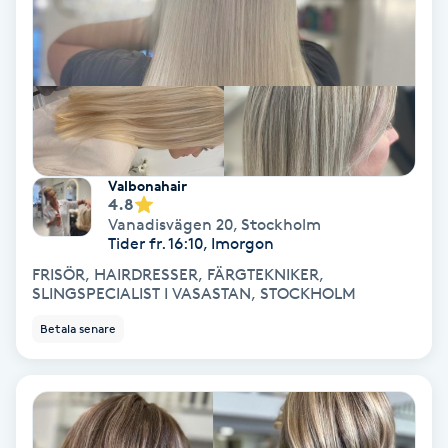
Nagelförlängning akryl
Nagelförlängning gelé
Nagelförlängning glasfiber
Valbonahair
4.8
Nagelförlängning silke
Vanadisvägen 20
,
Stockholm
Tider fr. 16:10, Imorgon
FRISÖR, HAIRDRESSER, FÄRGTEKNIKER,
Nagelförstärkning
SLINGSPECIALIST I VASASTAN, STOCKHOLM
Betala senare
Nagelklippning
Nagelsvamp
Nageltrång