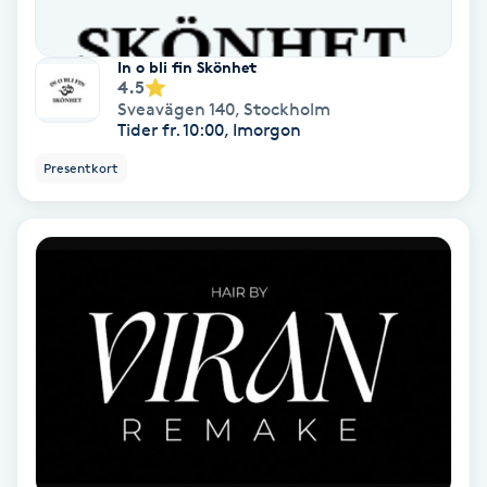
Personlig tränare
In o bli fin Skönhet
4.5
Picolaser
Sveavägen 140
,
Stockholm
Tider fr. 10:00, Imorgon
Piercing
Presentkort
Pigmentbehandling
Pigmentfläckar
Plastikkirurgi
Powder brows
Power Yoga