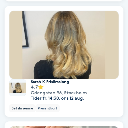
Terapi
Thaimassage
Toning
Torr hårbotten
Torrborstning
Triggerpunktsmassage
Sarah K Frisörsalong
4.7
Odengatan 96
,
Stockholm
Trådning
Tider fr. 14:30, ons 12 aug.
Betala senare
Presentkort
Träning