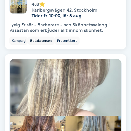
Color correction
4.8
Karlbergsvägen 42
,
Stockholm
Tider fr. 10:00, lör 8 aug.
Cryoterapi
Lyxig Frisör - Barberare - och Skönhetssalong i
D
Vasastan som erbjuder allt innom skönhet.
Kampanj
Betala senare
Presentkort
Damklippning
Dermapen
Diamantslipning
E
Enzympeeling
Extensions