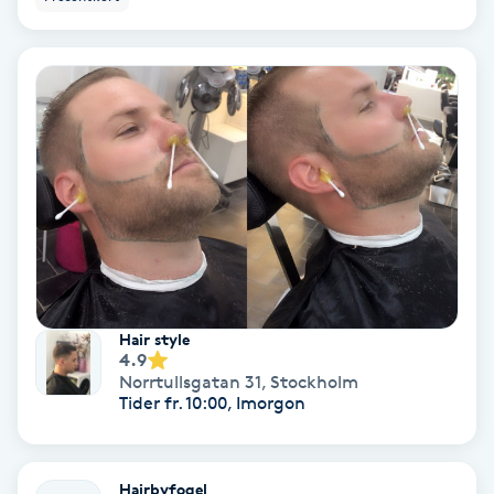
Skoinlägg
Skägg
Skäggfärgning
Skäggklippning
Skäggtrimmning
Hair style
Skönhet
4.9
Norrtullsgatan 31
,
Stockholm
Tider fr. 10:00, Imorgon
Slingor
Sockring
Hairbyfogel