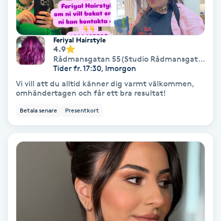
Fotmassage
Feriyal Hairstyle
Fotsvamp
4.9
Rådmansgatan 55(Studio Rådmansgatan 55)
Tider fr. 17:30, Imorgon
Fotvård
Vi vill att du alltid känner dig varmt välkommen,
omhändertagen och får ett bra resultat!
Fransar
Betala senare
Presentkort
Fransborttagning
Fransfärgning
Fransförlängning
Fransförlängning Megavolym