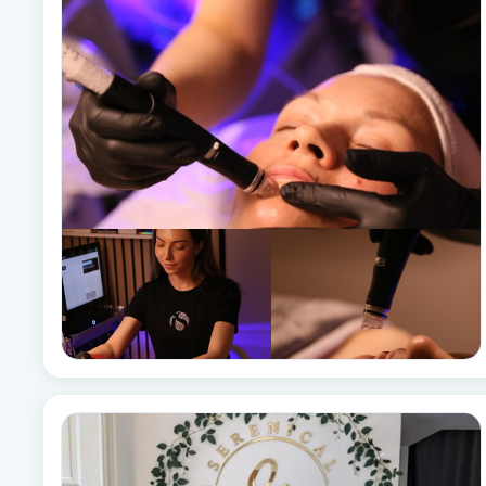
Babylights
Balayage
Bambumassage
Barber
Barnklippning
BIAB
Blowout
Bottenfärg