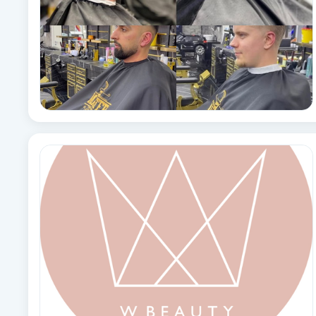
Fransk manikyr
Fransrengöring
Frekvensterapi
Friskvård
Friskvårdsmassage
Frisör
Funktionsanalys
Färgning