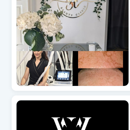
Brynformning
Brynfärgning
Brynplockning
Bröllopsuppsättning
C
Celluliter
Coachning
Color correction