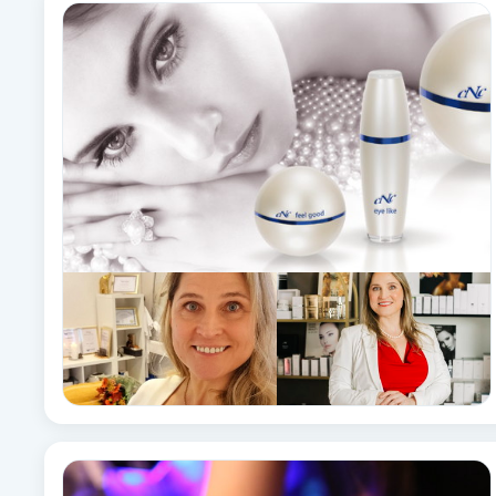
Alternativmedicin
Andningsmassage
Ansiktslyft utan kirurgi
Aromamassage
Ashtanga Yoga
Ayurveda
Ayurvedisk Massage
Ansiktsbehandling djuprengörande
B