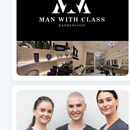
Cryoterapi
D
Damklippning
Dermapen
Diamantslipning
E
Enzympeeling
Extensions
Extensions borttagning