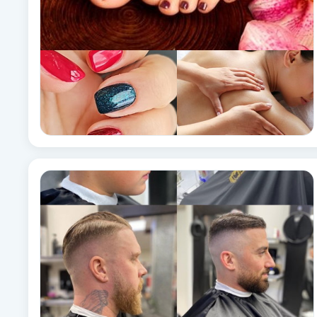
Fotsvamp
Fotvård
Fransar
Fransborttagning
Fransfärgning
Fransförlängning
Fransförlängning Megavolym
Fransförlängning Volym