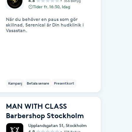
4.8
356 Betyg
Tider fr. 16:30, Idag
När du behöver en paus som gör
skillnad, Serenical är Din hudklinik i
Vasastan.
Kampanj
Betala senare
Presentkort
MAN WITH CLASS
Barbershop Stockholm
Upplandsgatan 51
,
Stockholm
4.9
378 Betyg