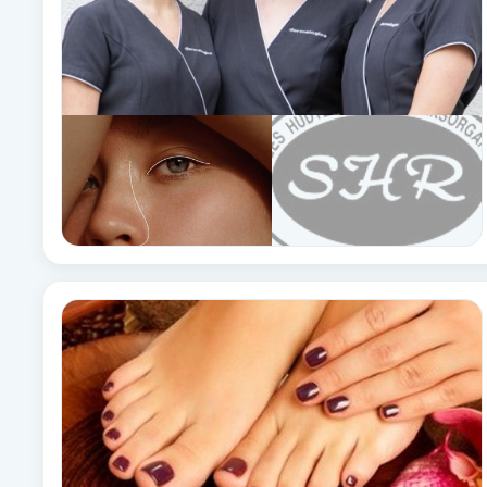
Eyeliner-tatuering
F
Face framing
Faceliftmassage
Fet hårbotten
Fettreducering
Fibromassage
Fillers
Fotmassage