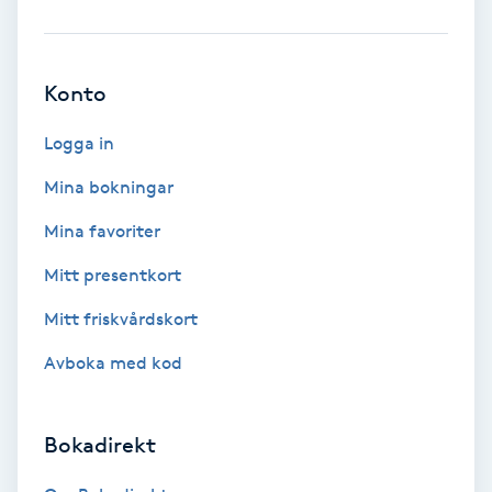
Färgning
Konto
Föning
G
Logga in
Gel naglar
Mina bokningar
Mina favoriter
Gelenaglar
Mitt presentkort
Gellack
Mitt friskvårdskort
Avboka med kod
Gellack med förstärkning
Gravidmassage
Bokadirekt
Gravidyoga