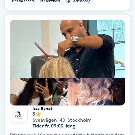
Betala senare
Presentkort
Branschorg.
Ansiktsbehandling djuprengörande
B
Babylights
Balayage
Bambumassage
Barber
Barnklippning
Issa Banat
5
BIAB
Sveavägen 140
,
Stockholm
Tider fr. 09:00, Idag
Blowout