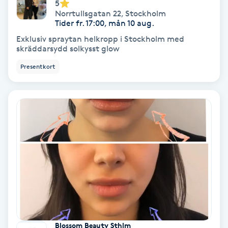
Extensions borttagning
5
Norrtullsgatan 22
,
Stockholm
Tider fr. 17:00, mån 10 aug.
Eyeliner-tatuering
Exklusiv spraytan helkropp i Stockholm med
F
skräddarsydd solkysst glow
Presentkort
Face framing
Faceliftmassage
Fet hårbotten
Fettreducering
Fibromassage
Fillers
Blossom Beauty Sthlm