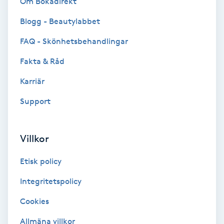
Om Bokadirekt
Blogg - Beautylabbet
Gruppträning
FAQ - Skönhetsbehandlingar
Gua Sha-massage
Fakta & Råd
H
Karriär
Hatha Yoga
Support
Headspa
Villkor
Healing
Etisk policy
Herrklippning
Integritetspolicy
Cookies
HIFU
Allmäna villkor