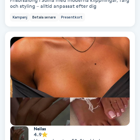
Frisörsalong i Solna med moderna klippningar, färg
och styling – alltid anpassat efter dig
Bottenfärg
Kampanj
Betala senare
Presentkort
Brynformning
Brynfärgning
Brynplockning
Bröllopsuppsättning
C
Celluliter
Coachning
Neilas
4.9