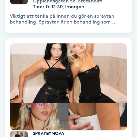
Upplandsgatan 58
,
Stockholm
Color correction
Tider fr. 12:30, Imorgon
Viktigt att tänka på innan du gör en spraytan
Cryoterapi
behandling: Spraytan är en behandling som ...
D
Damklippning
Dermapen
Diamantslipning
E
Enzympeeling
Extensions
SPRAYBYMOVA