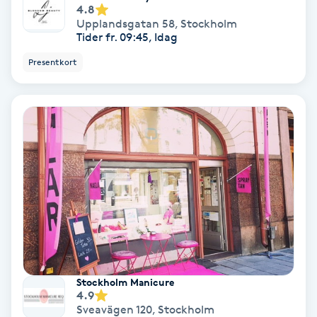
4.8
Fotmassage
Upplandsgatan 58
,
Stockholm
Tider fr. 09:45, Idag
Fotsvamp
Presentkort
Fotvård
Fransar
Fransborttagning
Fransfärgning
Fransförlängning
Stockholm Manicure
4.9
Fransförlängning Megavolym
Sveavägen 120
,
Stockholm