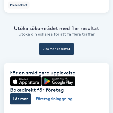
Presentkort
Fotmassage
Fotsvamp
Utöka sökområdet med fler resultat
Utöka din sökarea för att få flera träffar
Fotvård
Visa fler resultat
Fransar
Fransborttagning
För en smidigare upplevelse
Fransfärgning
Bokadirekt för företag
Fransförlängning
Läs mer
Företagsinloggning
Fransförlängning Megavolym