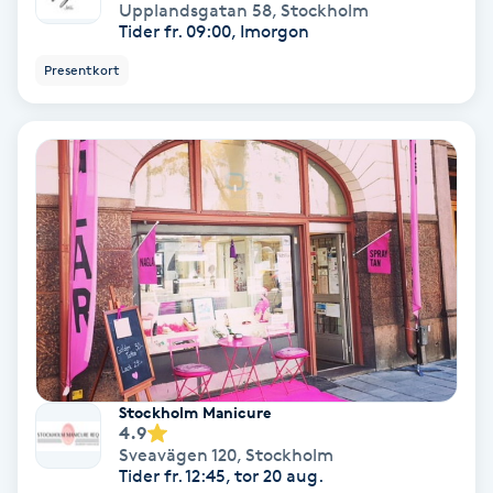
Extensions borttagning
Upplandsgatan 58
,
Stockholm
Tider fr. 09:00, Imorgon
Eyeliner-tatuering
Presentkort
F
Face framing
Faceliftmassage
Fet hårbotten
Fettreducering
Fibromassage
Stockholm Manicure
4.9
Sveavägen 120
,
Stockholm
Fillers
Tider fr. 12:45, tor 20 aug.