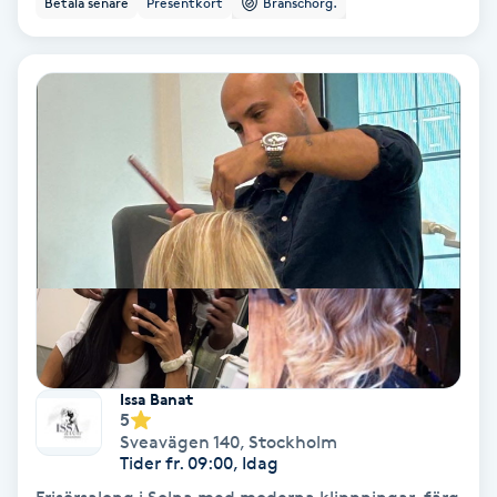
Betala senare
Presentkort
Branschorg.
Ansiktsbehandling djuprengörande
B
Babylights
Balayage
Bambumassage
Barber
Barnklippning
Issa Banat
5
BIAB
Sveavägen 140
,
Stockholm
Tider fr. 09:00, Idag
Blowout