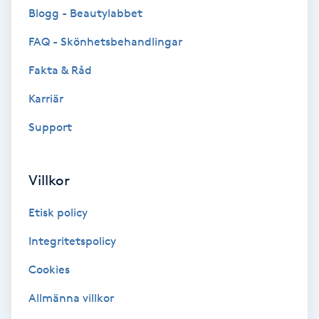
Blogg - Beautylabbet
Färgning
FAQ - Skönhetsbehandlingar
Föning
Fakta & Råd
G
Karriär
Gel naglar
Support
Gelenaglar
Villkor
Gellack
Etisk policy
Gellack med förstärkning
Integritetspolicy
Cookies
Gravidmassage
Allmänna villkor
Gravidyoga