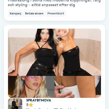
Frisörsalong i Solna med moderna klippningar, färg
och styling – alltid anpassat efter dig
Bottenfärg
Kampanj
Betala senare
Presentkort
Brynformning
Brynfärgning
Brynplockning
Bröllopsuppsättning
C
Celluliter
Coachning
SPRAYBYMOVA
5