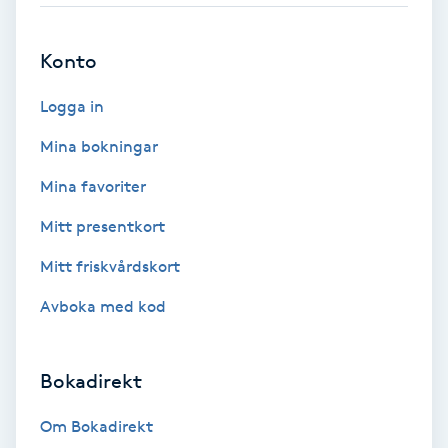
Fransförlängning Volym
Konto
Fransk manikyr
Logga in
Fransrengöring
Mina bokningar
Mina favoriter
Frekvensterapi
Mitt presentkort
Friskvård
Mitt friskvårdskort
Avboka med kod
Friskvårdsmassage
Frisör
Bokadirekt
Funktionsanalys
Om Bokadirekt