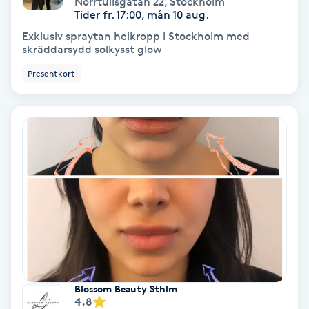
Norrtullsgatan 22
,
Stockholm
Color correction
Tider fr. 17:00, mån 10 aug.
Exklusiv spraytan helkropp i Stockholm med
Cryoterapi
skräddarsydd solkysst glow
D
Presentkort
Damklippning
Dermapen
Diamantslipning
E
Enzympeeling
Extensions
Blossom Beauty Sthlm
4.8