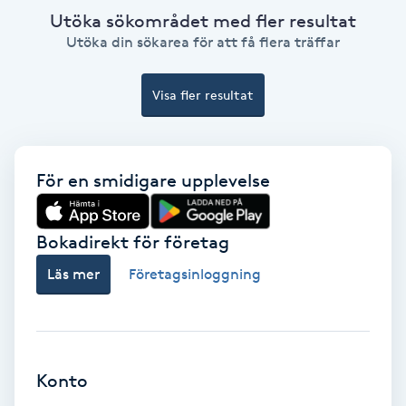
Utöka sökområdet med fler resultat
Utöka din sökarea för att få flera träffar
Gruppträning
Visa fler resultat
Gua Sha-massage
H
Hatha Yoga
För en smidigare upplevelse
Headspa
Bokadirekt för företag
Healing
Läs mer
Företagsinloggning
Herrklippning
HIFU
Konto