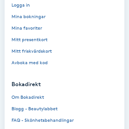
Logga in
Hollywood Peel
Mina bokningar
Hot Stone Massage
Mina favoriter
Hot yoga
Mitt presentkort
Mitt friskvårdskort
Hudföryngring
Avboka med kod
Huduppstramning
Bokadirekt
Hudvård
Om Bokadirekt
Hyaluronsyra
Blogg - Beautylabbet
Hyperhidros
FAQ - Skönhetsbehandlingar