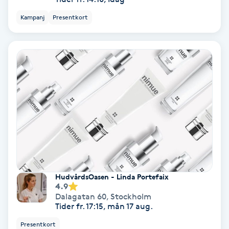
Fransförlängning Volym
Kampanj
Presentkort
Fransk manikyr
Fransrengöring
Frekvensterapi
Friskvård
Friskvårdsmassage
HudvårdsOasen - Linda Portefaix
4.9
Frisör
Dalagatan 60
,
Stockholm
Tider fr. 17:15, mån 17 aug.
Funktionsanalys
Presentkort