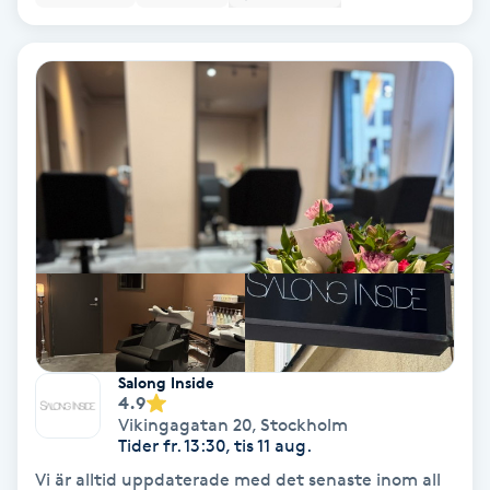
Color correction
Cryoterapi
D
Damklippning
Dermapen
Diamantslipning
E
Enzympeeling
Salong Inside
4.9
Vikingagatan 20
,
Stockholm
Extensions
Tider fr. 13:30, tis 11 aug.
Vi är alltid uppdaterade med det senaste inom all