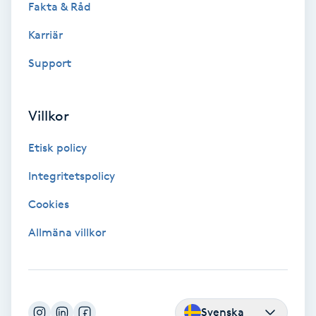
Fakta & Råd
Hypnos
Karriär
Hårborttagning
Support
Hårbottenbehandling
Villkor
Hårförlängning
Etisk policy
Hårvård
Integritetspolicy
Cookies
Hälsa
Allmäna villkor
Hälsprickor
I
Idrottsmassage
Svenska