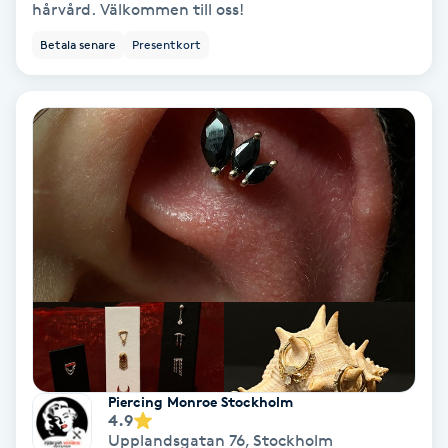
Extensions borttagning
hårvård. Välkommen till oss!
Betala senare
Presentkort
Eyeliner-tatuering
F
Face framing
Faceliftmassage
Fet hårbotten
Fettreducering
Fibromassage
Piercing Monroe Stockholm
4.9
Fillers
Upplandsgatan 76
,
Stockholm