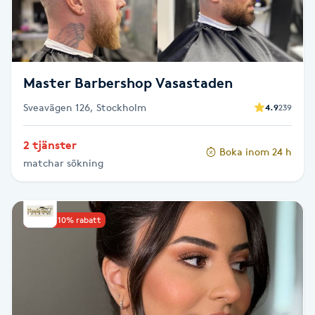
F
Face framing
Master Barbershop Vasastaden
Faceliftmassage
Sveavägen 126, Stockholm
4.9
239
Fet hårbotten
2 tjänster
Boka inom 24 h
matchar sökning
Fettreducering
Fibromassage
Upp till 10% rabatt
Fillers
Fotmassage