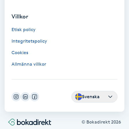
Gua Sha-massage
Villkor
H
Etisk policy
Hatha Yoga
Integritetspolicy
Headspa
Cookies
Allmänna villkor
Healing
Herrklippning
Svenska
HIFU
Hollywood Peel
© Bokadirekt
2026