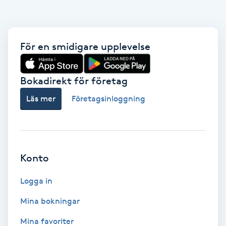
Fransk manikyr
Fransrengöring
För en smidigare upplevelse
Frekvensterapi
Bokadirekt för företag
Friskvård
Läs mer
Företagsinloggning
Friskvårdsmassage
Frisör
Konto
Funktionsanalys
Logga in
Mina bokningar
Färgning
Mina favoriter