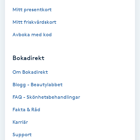
Föning
Mitt presentkort
G
Mitt friskvårdskort
Gel naglar
Avboka med kod
Gelenaglar
Bokadirekt
Gellack
Om Bokadirekt
Gellack med förstärkning
Blogg - Beautylabbet
FAQ - Skönhetsbehandlingar
Gravidmassage
Fakta & Råd
Gravidyoga
Karriär
Support
Gruppträning