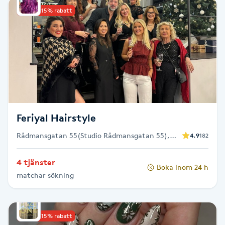
Upp till 15% rabatt
Babylights
Balayage
Bambumassage
Barber
Feriyal Hairstyle
Barnklippning
Rådmansgatan 55(Studio Rådmansgatan 55),
4.9
182
Stockholm
BIAB
4 tjänster
Boka inom 24 h
matchar sökning
Blowout
Bottenfärg
Upp till 15% rabatt