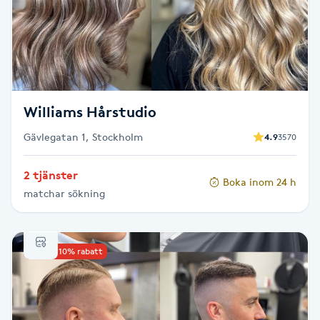
Cryoterapi
D
Damklippning
Dermapen
Williams Hårstudio
Gävlegatan 1, Stockholm
4.9
3570
Diamantslipning
E
2 tjänster
Boka inom 24 h
matchar sökning
Enzympeeling
Extensions
Upp till 10% rabatt
Extensions borttagning
Eyeliner-tatuering