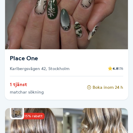
Brynformning
Brynfärgning
Brynplockning
Place One
Bröllopsuppsättning
Karlbergsvägen 42, Stockholm
4.8
176
C
Celluliter
1 tjänst
Boka inom 24 h
matchar sökning
Coachning
Upp till 15% rabatt
Color correction