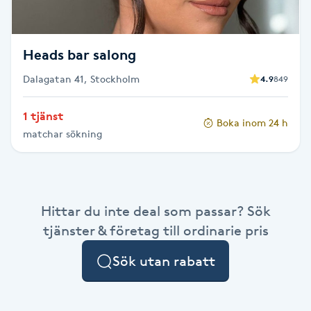
Fotsvamp
Fotvård
Heads bar salong
Dalagatan 41, Stockholm
4.9
849
Fransar
1 tjänst
Boka inom 24 h
Fransborttagning
matchar sökning
Fransfärgning
Fransförlängning
Hittar du inte deal som passar? Sök
tjänster & företag till ordinarie pris
Fransförlängning Megavolym
Sök utan rabatt
Fransförlängning Volym