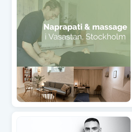
Alternativmedicin
Andningsmassage
Ansiktslyft utan kirurgi
Aromamassage
Ashtanga Yoga
Ayurveda
Ayurvedisk Massage
Ansiktsbehandling djuprengörande
B