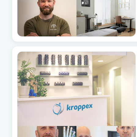
Cryoterapi
D
Damklippning
Dermapen
Diamantslipning
E
Enzympeeling
Extensions
Extensions borttagning