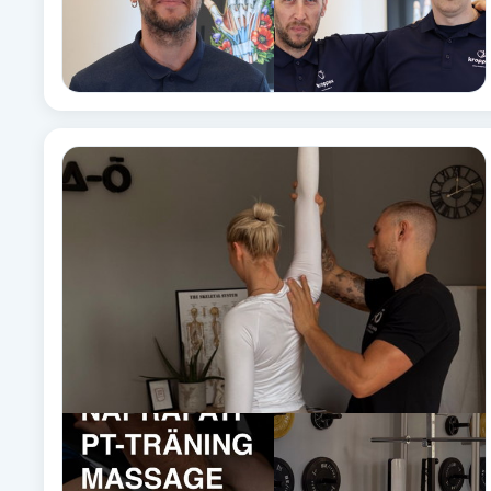
Eyeliner-tatuering
F
Face framing
Faceliftmassage
Fet hårbotten
Fettreducering
Fibromassage
Fillers
Fotmassage