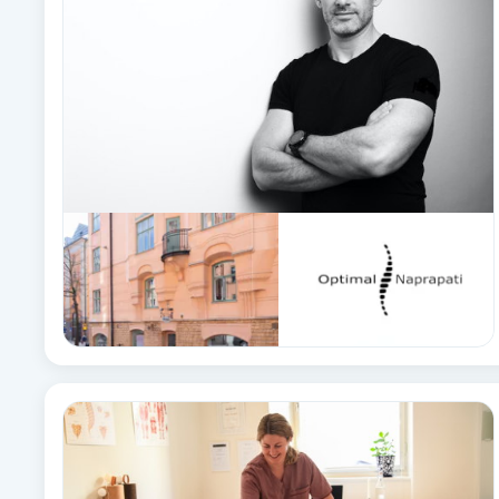
Babylights
Balayage
Bambumassage
Barber
Barnklippning
BIAB
Blowout
Bottenfärg