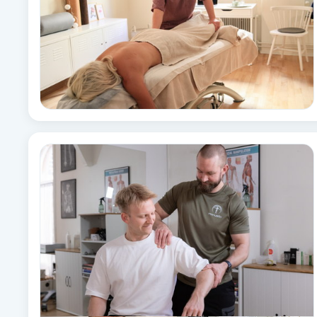
Brynformning
Brynfärgning
Brynplockning
Bröllopsuppsättning
C
Celluliter
Coachning
Color correction