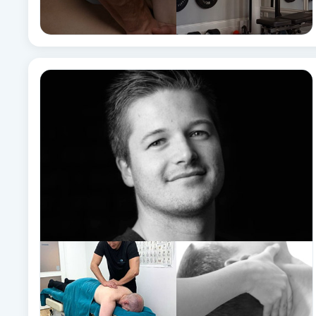
Fotsvamp
Fotvård
Fransar
Fransborttagning
Fransfärgning
Fransförlängning
Fransförlängning Megavolym
Fransförlängning Volym