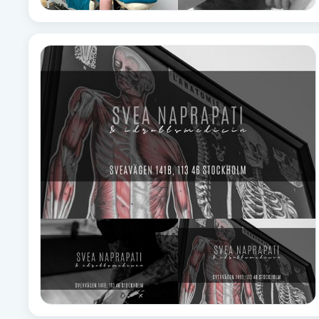
Fransk manikyr
Fransrengöring
Frekvensterapi
Friskvård
Friskvårdsmassage
Frisör
Funktionsanalys
Färgning