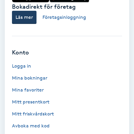
Hollywood Peel
Bokadirekt för företag
Läs mer
Företagsinloggning
Hot Stone Massage
Hot yoga
Konto
Hudföryngring
Logga in
Huduppstramning
Mina bokningar
Hudvård
Mina favoriter
Mitt presentkort
Hyaluronsyra
Mitt friskvårdskort
Hyperhidros
Avboka med kod