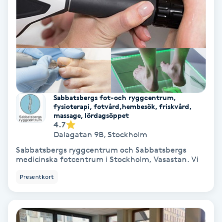
Bottenfärg
Brynformning
Brynfärgning
Sabbatsbergs fot-och ryggcentrum,
Brynplockning
fysioterapi, fotvård,hembesök, friskvård,
massage, lördagsöppet
4.7
Bröllopsuppsättning
Dalagatan 9B
,
Stockholm
C
Sabbatsbergs ryggcentrum och Sabbatsbergs
medicinska fotcentrum i Stockholm, Vasastan. Vi
Celluliter
Presentkort
Coachning