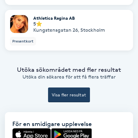
Gruppträning
Athletica Regina AB
5
Kungstensgatan 26
,
Stockholm
Gua Sha-massage
Presentkort
H
Hatha Yoga
Utöka sökområdet med fler resultat
Headspa
Utöka din sökarea för att få flera träffar
Healing
Visa fler resultat
Herrklippning
För en smidigare upplevelse
HIFU