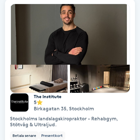
Färgning
Föning
G
Gel naglar
Gelenaglar
Gellack
The Institute
5
Gellack med förstärkning
Birkagatan 35
,
Stockholm
Stockholms landslagskiropraktor - Rehabgym,
Gravidmassage
Stötvåg & Ultraljud.
Betala senare
Presentkort
Gravidyoga