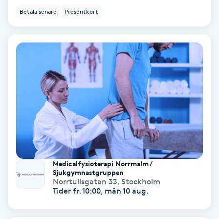
Betala senare
Presentkort
Fransförlängning Volym
Fransk manikyr
Fransrengöring
Frekvensterapi
Friskvård
Friskvårdsmassage
Medicalfysioterapi Norrmalm /
Sjukgymnastgruppen
Frisör
Norrtullsgatan 33
,
Stockholm
Tider fr. 10:00, mån 10 aug.
Funktionsanalys