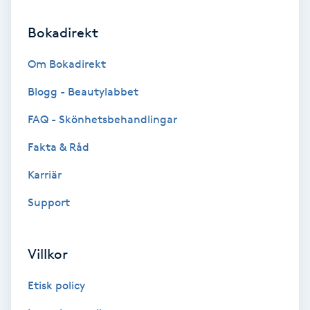
Hypnos
Bokadirekt
Hårborttagning
Om Bokadirekt
Hårbottenbehandling
Blogg - Beautylabbet
FAQ - Skönhetsbehandlingar
Hårförlängning
Fakta & Råd
Hårvård
Karriär
Support
Hälsa
Hälsprickor
Villkor
I
Etisk policy
Idrottsmassage