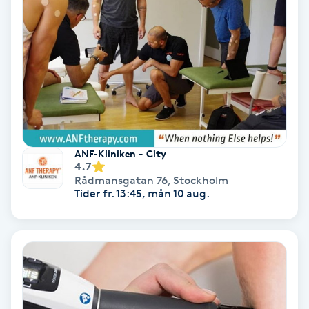
Ansiktsbehandling djuprengörande
B
Babylights
Balayage
Bambumassage
ANF-Kliniken - City
4.7
Rådmansgatan 76
,
Stockholm
Barber
Tider fr. 13:45, mån 10 aug.
Barnklippning
BIAB
Blowout