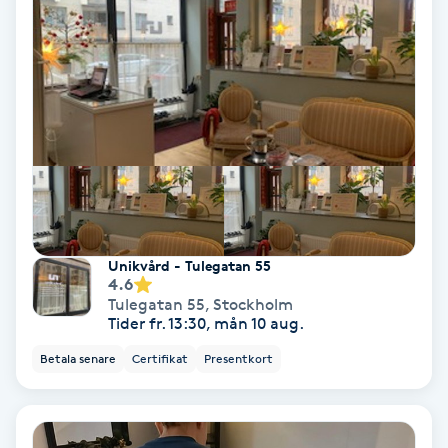
Color correction
Cryoterapi
D
Damklippning
Dermapen
Diamantslipning
Unikvård - Tulegatan 55
4.6
E
Tulegatan 55
,
Stockholm
Tider fr. 13:30, mån 10 aug.
Enzympeeling
Betala senare
Certifikat
Presentkort
Extensions