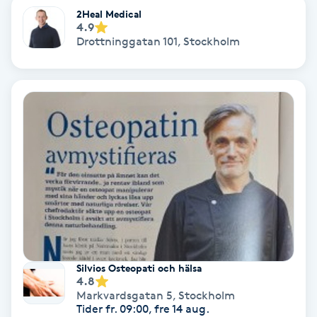
2Heal Medical
Fotmassage
4.9
Drottninggatan 101
,
Stockholm
Fotsvamp
Fotvård
Fransar
Fransborttagning
Fransfärgning
Fransförlängning
Silvios Osteopati och hälsa
4.8
Markvardsgatan 5
,
Stockholm
Fransförlängning Megavolym
Tider fr. 09:00, fre 14 aug.