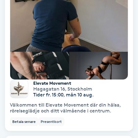
Extensions borttagning
Eyeliner-tatuering
F
Face framing
Faceliftmassage
Fet hårbotten
Elevate Movement
Hagagatan 16
,
Stockholm
Fettreducering
Tider fr. 15:00, mån 10 aug.
Välkommen till Elevate Movement där din hälsa,
rörelseglädje och ditt välmående i centrum.
Fibromassage
Betala senare
Presentkort
Fillers