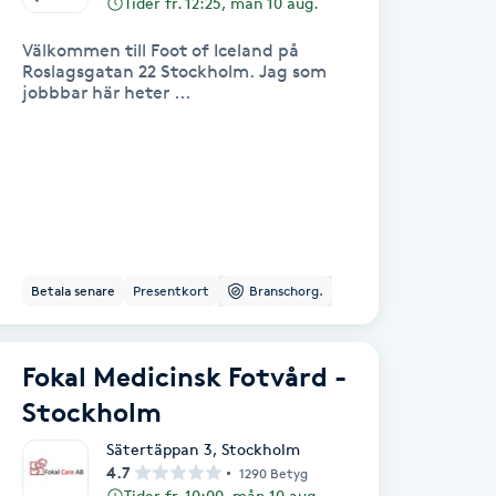
Tider fr. 12:25, mån 10 aug.
Välkommen till Foot of Iceland på
Roslagsgatan 22 Stockholm. Jag som
jobbbar här heter ...
Betala senare
Presentkort
Branschorg.
Fokal Medicinsk Fotvård -
Stockholm
Sätertäppan 3
,
Stockholm
4.7
1290 Betyg
Tider fr. 10:00, mån 10 aug.