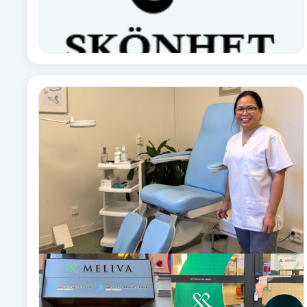
Fransk manikyr
Fransrengöring
Frekvensterapi
Friskvård
Friskvårdsmassage
Frisör
Funktionsanalys
Färgning