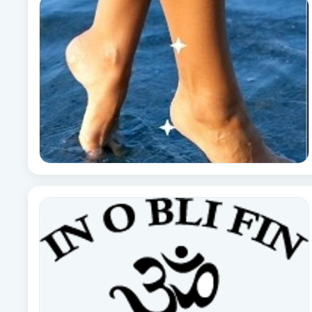
Fotsvamp
Fotvård
Fransar
Fransborttagning
Fransfärgning
Fransförlängning
Fransförlängning Megavolym
Fransförlängning Volym