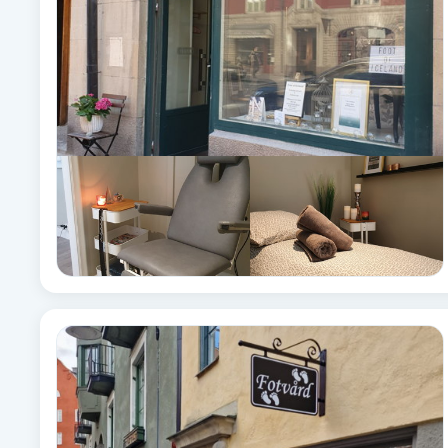
Brynformning
Brynfärgning
Brynplockning
Bröllopsuppsättning
C
Celluliter
Coachning
Color correction