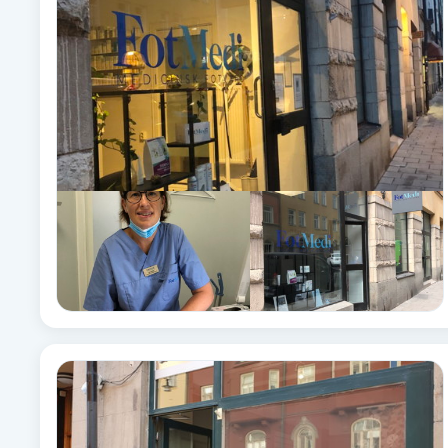
Babylights
Balayage
Bambumassage
Barber
Barnklippning
BIAB
Blowout
Bottenfärg