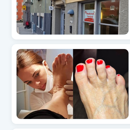
Cryoterapi
D
Damklippning
Dermapen
Diamantslipning
E
Enzympeeling
Extensions
Extensions borttagning