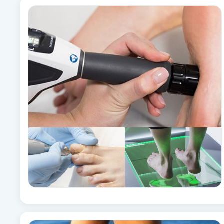
Eyeliner-tatuering
F
Face framing
Faceliftmassage
Fet hårbotten
Fettreducering
Fibromassage
Fillers
Fotmassage