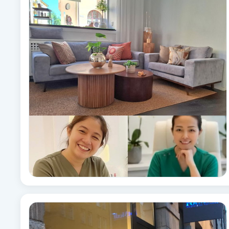
Alternativmedicin
Andningsmassage
Ansiktslyft utan kirurgi
Aromamassage
Ashtanga Yoga
Ayurveda
Ayurvedisk Massage
Ansiktsbehandling djuprengörande
B