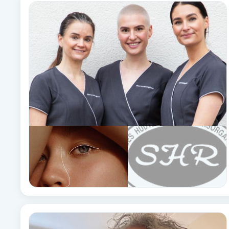
Alternativmedicin
Andningsmassage
Ansiktslyft utan kirurgi
Aromamassage
Ashtanga Yoga
Ayurveda
Ayurvedisk Massage
Ansiktsbehandling djuprengörande
B