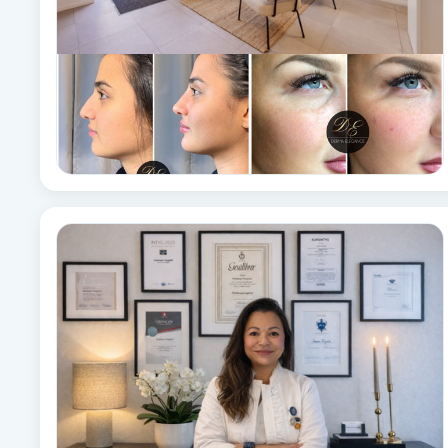
Brynformning
Brynfärgning
Brynplockning
Bröllopsuppsättning
C
Celluliter
Coachning
Color correction