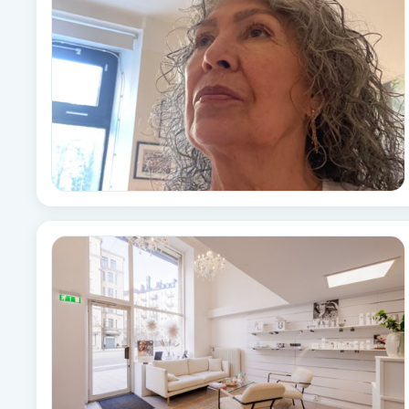
Babylights
Balayage
Bambumassage
Barber
Barnklippning
BIAB
Blowout
Bottenfärg