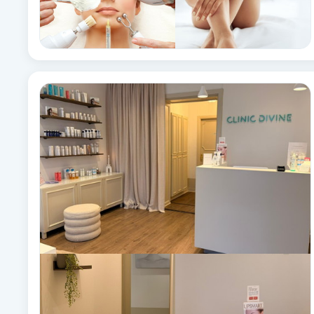
Fotsvamp
Fotvård
Fransar
Fransborttagning
Fransfärgning
Fransförlängning
Fransförlängning Megavolym
Fransförlängning Volym