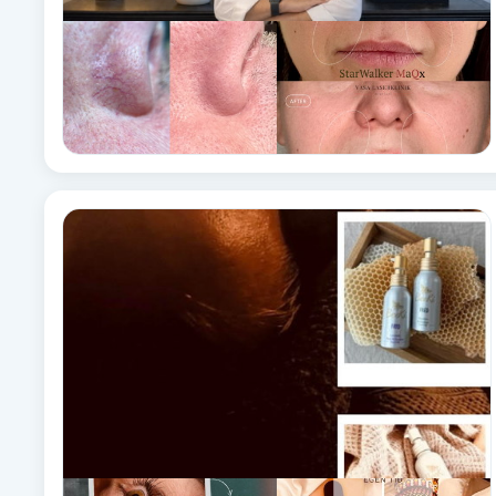
Cryoterapi
D
Damklippning
Dermapen
Diamantslipning
E
Enzympeeling
Extensions
Extensions borttagning