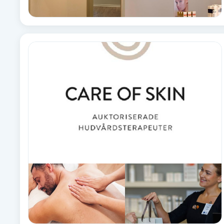
Fransk manikyr
Fransrengöring
Frekvensterapi
Friskvård
Friskvårdsmassage
Frisör
Funktionsanalys
Färgning