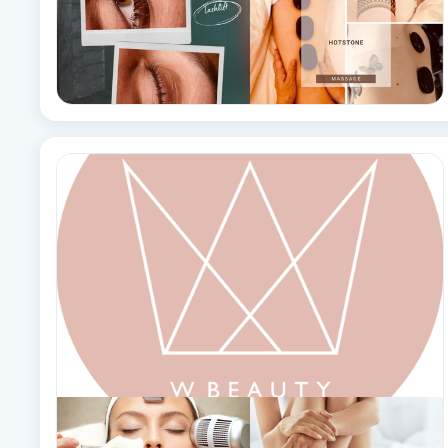
Eyeliner-tatuering
F
Face framing
Faceliftmassage
Fet hårbotten
Fettreducering
Fibromassage
Fillers
Fotmassage