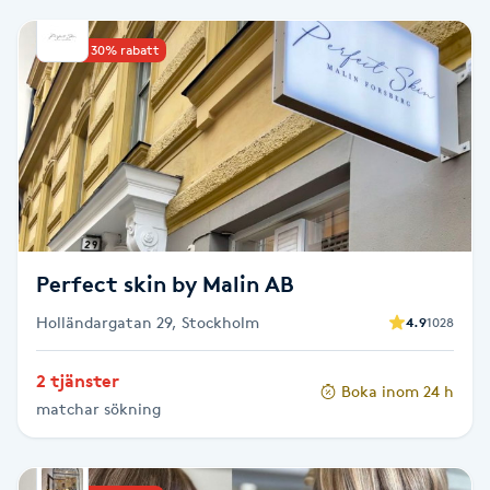
Babylights
Upp till 30% rabatt
Balayage
Bambumassage
Barber
Perfect skin by Malin AB
Barnklippning
Holländargatan 29, Stockholm
4.9
1028
BIAB
2 tjänster
Boka inom 24 h
Blowout
matchar sökning
Bottenfärg