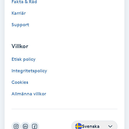
Fakta & Råd
Fransk manikyr
Karriär
Fransrengöring
Support
Frekvensterapi
Villkor
Friskvård
Etisk policy
Friskvårdsmassage
Integritetspolicy
Cookies
Frisör
Allmänna villkor
Funktionsanalys
Färgning
Svenska