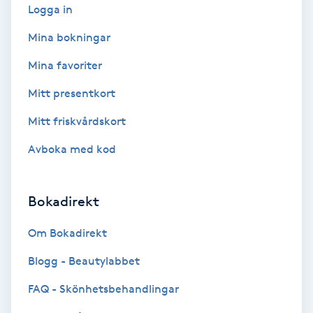
Logga in
Fotsvamp
Mina bokningar
Fotvård
Mina favoriter
Fransar
Mitt presentkort
Mitt friskvårdskort
Fransborttagning
Avboka med kod
Fransfärgning
Bokadirekt
Fransförlängning
Om Bokadirekt
Fransförlängning Megavolym
Blogg - Beautylabbet
Fransförlängning Volym
FAQ - Skönhetsbehandlingar