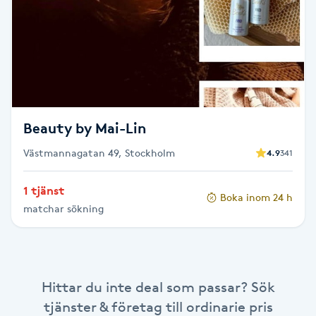
Cryoterapi
D
Damklippning
Dermapen
Beauty by Mai-Lin
Diamantslipning
Västmannagatan 49, Stockholm
4.9
341
E
1 tjänst
Enzympeeling
Boka inom 24 h
matchar sökning
Extensions
Extensions borttagning
Hittar du inte deal som passar? Sök
tjänster & företag till ordinarie pris
Eyeliner-tatuering