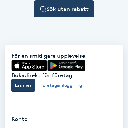
F
Sök utan rabatt
Face framing
Faceliftmassage
Fet hårbotten
För en smidigare upplevelse
Fettreducering
Bokadirekt för företag
Läs mer
Företagsinloggning
Fibromassage
Fillers
Fotmassage
Konto