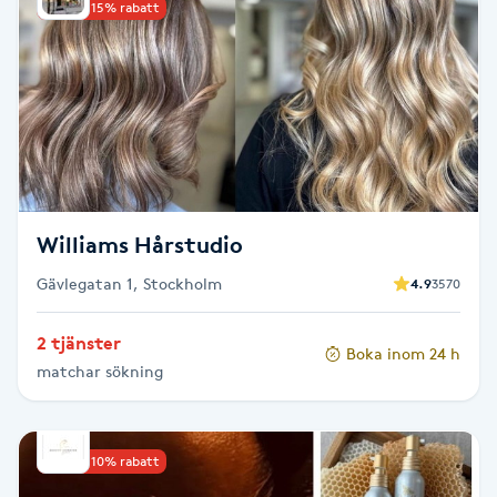
Upp till 15% rabatt
Brynformning
Brynfärgning
Brynplockning
Bröllopsuppsättning
Williams Hårstudio
C
Gävlegatan 1, Stockholm
4.9
3570
Celluliter
2 tjänster
Boka inom 24 h
matchar sökning
Coachning
Color correction
Upp till 10% rabatt